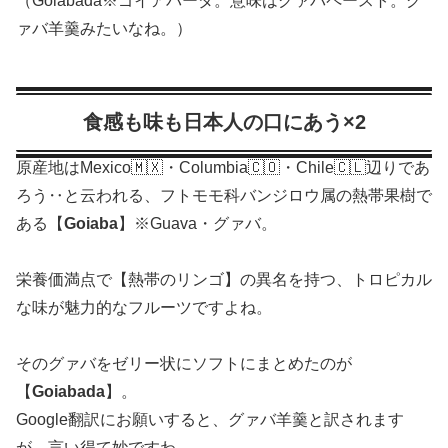
（Goiabada※ゴイアバーダ。意味はグァバペースト。グ
ァバ羊羹みたいなね。）
食感も味も日本人の口にあう×2
原産地はMexico🇲🇽・Columbia🇨🇴・Chile🇨🇱辺りであ
ろう‥と云われる、フトモモ科バンジロウ属の熱帯果樹で
ある【
Goiaba
】※Guava・グァバ。
栄養価満点で【熱帯のリンゴ】の異名を持つ、トロピカル
な味が魅力的なフルーツですよね。
そのグァバをゼリー状にソフトにまとめたのが
【
Goiabada
】。
Google翻訳にお願いすると、グァバ羊羹と訳されます
が、言い得て妙ですわ。