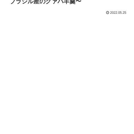
ブラジル産のグァバ羊羹〜
2022.05.25