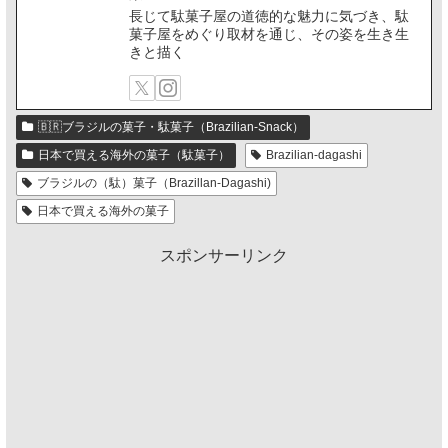
長じて駄菓子屋の道徳的な魅力に気づき、駄
菓子屋をめぐり取材を通じ、その姿を生き生
きと描く
🇧🇷ブラジルの菓子・駄菓子（Brazilian-Snack）
日本で買える海外の菓子（駄菓子）
Brazilian-dagashi
ブラジルの（駄）菓子（Brazillan-Dagashi)
日本で買える海外の菓子
スポンサーリンク