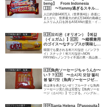
beng】 From Indonesia
🇮🇩 〜Yammy過ぎるスキルの
チョコクリスピー〜
人口約2億6400万人（世界第4位）赤道に
またがり、世界最大の約1万3400の島嶼と
ムスリム人口を誇るASEANの盟主・イン
ドネシア共和国🇮🇩Republik of Indonesia
🇮🇩バリ島【Pulau Bali】首都ジャカルタ
【Jak...
🇰🇷오리온（オリオン）【예감
🇰🇷韓国の菓子・駄菓子（Korean-Snack/Candy）
（イェガム）】🇰🇷 〜縦横兼用
のゴイス〜なチップスが美味しい
件〜
韓国でも愛される튀기지않은（ノンフラ
イ）スナック！튀기지않은≒NON
FRYING≒ノンフライ不屈の男・高山善廣
選手との壮絶な殴り合いを演じた、髭が
トレードマークの男気溢れる人気レスラ
ー？？って、それは【ドン・フライ≒Don
🇰🇷魚肉ソーセージちゃうんか〜
🇰🇷韓国の菓子・駄菓子（Korean-Snack/Candy）
Frye】やろ...
い？？🇰🇷 〜소시지 모양 젤리
봉 딸기맛（魚肉ソーセージゼリ
ー棒 🍓味）
名は体を表さないぜ！フルーティな魚肉
ソーセージ見た目は完璧な【魚肉ソーセ
ージ（소시지）】でござる。ハングルが
読めない人なら十中八九、魚肉ソーセー
ジと認識するのではないでしょうか？し
かし。袋を開けた刹那、強烈に香るフル
🇧🇷Santa Helena【Pasoquita】
🇧🇷ブラジルの菓子・駄菓子（Brazilian-Snack）