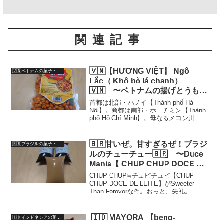
関連記事
🇻🇳【HƯƠNG VIỆT】 Ngô
🇻🇳ベトナムの菓子・駄菓子（Vietnamese-Candy）
Lắc（ Khô bò lá chanh）
🇻🇳 〜ベトナムの揚げとうもろ
こしがハイパー美味い件！〜
首都は北部・ハノイ【Thành phố Hà
Nội】。商都は南部・ホーチミン【Thành
phố Hồ Chí Minh】。母なるメコン川
【Sông Cửu Long】と南シナ海【Biển
Đông】の間。三毛作可能な肥沃なメコ
ン・デルタ...
🇧🇷甘いぜ。甘すぎるぜ！ブラジ
🇧🇷ブラジルの菓子・駄菓子（Brazilian-Snack）
ルのチューチュー🇧🇷 〜Duce
Mania【 CHUP CHUP DOCE DE
LEITE】〜
CHUP CHUP≒チュピチュピ【CHUP
CHUP DOCE DE LEITE】がSweeter
Than Foreverな件。おっと、失礼。
【CHUP CHUP DOCE DE LEITE】とは
ポルトガル語です。『チュピ チュピ ドー
ゼ...
🇮🇩 MAYORA 【beng-
🇮🇩インドネシアの菓子（Indonesian--Snack））