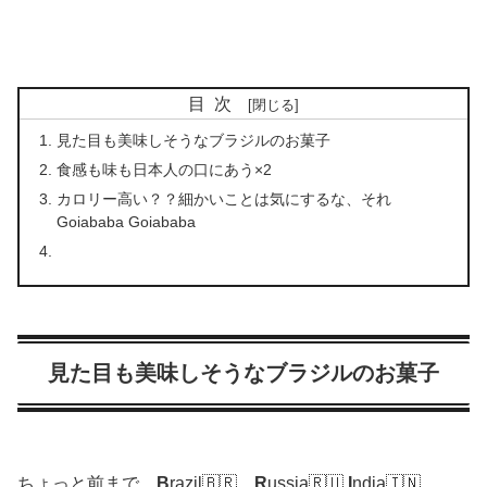
目次
見た目も美味しそうなブラジルのお菓子
食感も味も日本人の口にあう×2
カロリー高い？？細かいことは気にするな、それ
Goiababa Goiababa
見た目も美味しそうなブラジルのお菓子
ちょっと前まで、
B
razil🇧🇷
R
ussia🇷🇺
I
ndia🇮🇳