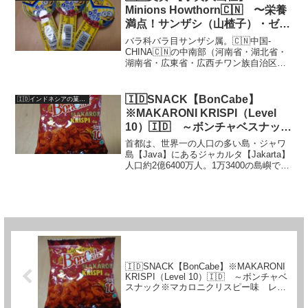
の爪痕を...
Minions Howthorn🇨🇳 〜栄養
満点！サンザシ（山楂子）・ゼリ
ーが、本気で美味しい件〜
バラ科バラ目サンザシ属。🇨🇳中国-
CHINA🇨🇳の中南部（河南省・湖北省・
湖南省・広東省・広西チワン族自治区・
海南省）が原産の山楂子（和名・山査子
≒サンザシ）味はApurikotto（杏≒あん
ず）にも似た、酸いも甘いも併せ持つ
🇮🇩SNACK【BonCabe】
🇮🇩インドネシアの菓子（Indonesian--Snack））
Quality...
※MAKARONI KRISPI（Level
10）🇮🇩 ～ボンチャベスナック
※マカロニクリスピー味 レベル
首都は、世界一の人口の多い島・ジャワ
10～
島【Java】にあるジャカルタ【Jakarta】
人口約2億6400万人。1万3400の島嶼で構
成され、世界最大のムスリム大国である
ASEANの盟主・インドネシア【🇮🇩
Republic Of Indones...
🇮🇩SNACK【BonCabe】※MAKARONI
KRISPI（Level 10）🇮🇩 ～ボンチャベ
スナック※マカロニクリスピー味 レベ
ル10～