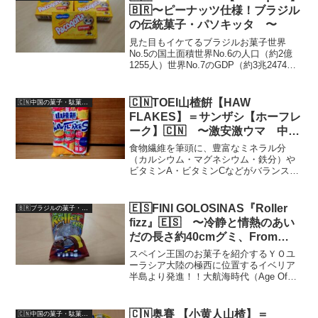
ーティなオイニ〜が半端な...
🇧🇷〜ピーナッツ仕様！ブラジル
の伝統菓子・パソキッタ 〜
見た目もイケてるブラジルお菓子世界
No.5の国土面積世界No.6の人口（約2億
1255人）世界No.7のGDP（約3兆2474億
ドル）面積・人口・経済規模と‥そのほ
とんどが南米大陸ではぶっちぎり
No.1！！日本とは地球のほぼ裏側に位置
🇨🇳TOEI山楂餠【HAW
🇨🇳中国の菓子・駄菓子（Chinese-snack/candy）
する国...
FLAKES】＝サンザシ【ホーフレ
ーク】🇨🇳 〜激安激ウマ 中国
版干し菓子〜
食物繊維を筆頭に、豊富なミネラル分
（カルシウム・マグネシウム・鉄分）や
ビタミンA・ビタミンCなどがバランス良
く含まれ、【美容のフルーツ】とも呼ば
れる山楂＝山査子（サンザシ）。山査子
（サンザシ）？？‥‥と思う人、多いと
🇪🇸FINI GOLOSINAS『Roller
🇧🇷ブラジルの菓子・駄菓子（Brazilian-Snack）
思います。筆者もそうでし...
fizz』🇪🇸 〜冷静と情熱のあい
だの長さ約40cmグミ、From
España〜
スペイン王国のお菓子を紹介するＹＯユ
ーラシア大陸の極西に位置するイベリア
半島より発進！！大航海時代（Age Of
Discovery）、南北アメリカ大陸の探検・
征服をガンガン行い、多くの産物・発見
を西欧にもたらすと同時に、今尚残る負
🇨🇳奥賽 【小黄人山楂】＝
🇨🇳中国の菓子・駄菓子（Chinese-snack/candy）