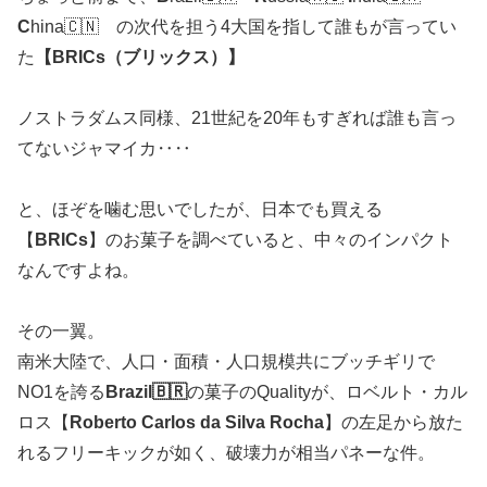
C
hina🇨🇳 の次代を担う4大国を指して誰もが言ってい
た
【BRICs（ブリックス）】
ノストラダムス同様、21世紀を20年もすぎれば誰も言っ
てないジャマイカ‥‥
と、ほぞを噛む思いでしたが、日本でも買える
【
BRICs
】のお菓子を調べていると、中々のインパクト
なんですよね。
その一翼。
南米大陸で、人口・面積・人口規模共にブッチギリで
NO1を誇る
Brazil🇧🇷
の菓子のQualityが、ロベルト・カル
ロス【
Roberto Carlos da Silva Rocha
】の左足から放た
れるフリーキックが如く、破壊力が相当パネーな件。