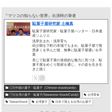
『マツコの知らない世界』出演時の筆者
駄菓子屋研究家 土橋真
駄菓子屋研究家・駄菓子屋ハンター・日本遺
産ソムリエ
浅草生まれ・浅草育ち
幼少期を下町の本場でもまれ、駄菓子屋で善
悪多くを学んだ後、無事に駄菓子屋通いを卒
業
長じて駄菓子屋の道徳的な魅力に気づき、駄
菓子屋をめぐり取材を通じ、その姿を生き生
きと描く
🇨🇳中国の菓子・駄菓子（Chinese-snack/candy）
🇹🇼台湾の菓子・駄菓子(Taiwanese-Snack/Candy)
台湾零食
TaiwanSnack
台湾菓子
日本で買える台湾のお菓子