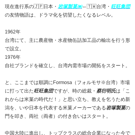
現在進行系の🇯🇵日本・
岩塚製菓㈱
⇔🇹🇼台湾・
旺旺集団
の友情物語は、ドラマ化を切望したくなるレベル。
1962年
台湾にて、主に農産物・水産物缶詰加工品の輸出を行う形
で設立。
1976年
自社ブランドを確立し、台湾内需市場の開拓をスタート。
と、ここまでは順調にFormosa（フォルモサ※台湾）市場
に打って出た
旺旺集団
ですが、時の総裁・
蔡衍明氏
は
「こ
れからは米菓の時代だ！」と思い立ち、教えを乞うため新
潟を、いや日本を代表する米菓メーカーである
岩塚製菓
の
門を叩き、両社（両者）の付き合いはスタート。
中国大陸に進出し、トップクラスの総合企業になった今で