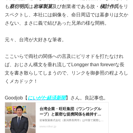
も
蔡衍明氏
は
岩塚製菓
及び創業者である故・
槇計作氏
をリ
スペクトし、本社には銅像を、命日周辺では墓参りは欠か
さない、まさに義で結びあった兄弟の様な間柄。
元々、台湾が大好きな筆者。
ここいらで両社の関係への言及にピリオドを打たなけれ
ば、おじさん構文を垂れ流してLongger than foreverな長
文を書き散らしてしまうので、リンクを御参照の程よろし
くメカドック！
Goodjob【
にいがた経済新聞
】さん。良記事也。