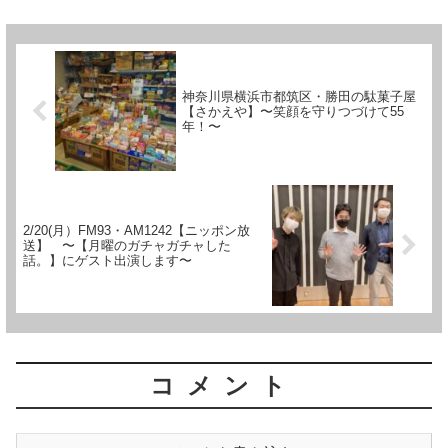
県の岩塚製菓㈱か...
神奈川県横浜市都筑区・勝田の駄菓子屋
【さかえや】〜笑顔を守りつづけて55
年！〜
2/20(月）FM93・AM1242【ニッポン放
送】 〜【月曜のガチャガチャした
話。】にゲスト出演します〜
コメント