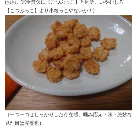
(おお。完全無欠に【こつぶっこ】と同等、いやむしろ
【こつぶっこ】より小粒っこやないか！)
（一つ一つはしっかりした存在感。噛み応え・味・絶妙な
見た目は完璧也）