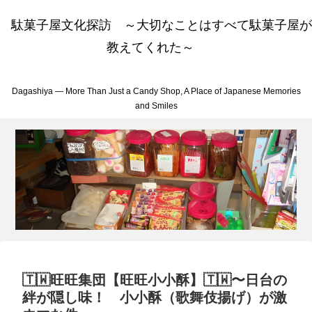
駄菓子屋文化探訪 ～大切なことはすべて駄菓子屋が
教えてくれた～
Dagashiya — More Than Just a Candy Shop, A Place of Japanese Memories
and Smiles
🇹🇼旺旺集団【旺旺小小酥】🇹🇼〜日台の
絆が隠し味！ 小小酥（歌舞伎揚げ）が激