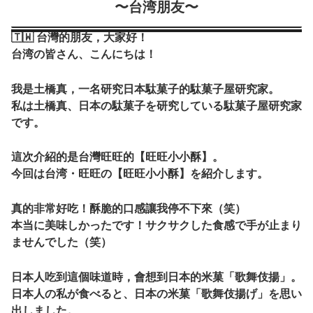
〜台湾朋友〜
🇹🇼 台灣的朋友，大家好！
台湾の皆さん、こんにちは！
我是土橋真，一名研究日本駄菓子的駄菓子屋研究家。
私は土橋真、日本の駄菓子を研究している駄菓子屋研究家
です。
這次介紹的是台灣旺旺的【旺旺小小酥】。
今回は台湾・旺旺の【旺旺小小酥】を紹介します。
真的非常好吃！酥脆的口感讓我停不下來（笑）
本当に美味しかったです！サクサクした食感で手が止まり
ませんでした（笑）
日本人吃到這個味道時，會想到日本的米菓「歌舞伎揚」。
日本人の私が食べると、日本の米菓「歌舞伎揚げ」を思い
出しました。