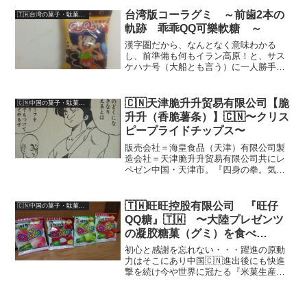
れる山楂＝山査子（サンザシ）。山査子
（サンザシ）？？‥‥と思う人、多いと
台湾版コーラグミ ～前歯2本の
🇹🇼台湾の菓子・駄菓子(Taiwanese-Snack/Candy)
思います。筆者もそうでし...
軌跡 乖乖QQ可樂軟糖 ～
漢字圏だから、なんとなく意味わかる
し、前準備も何もイラン高原！と、サス
ケハナ号（大船とも言う）に一人勝手に
乗り込み開始した台湾駄菓子のリポー
ト。早くも漢字が読めなくて、意味わか
んなくて・・・暗礁に乗り上げかけちま
🇨🇳天津脆升升贸易有限公司【脆
🇨🇳中国の菓子・駄菓子（Chinese-snack/candy）
った・・・・Yoでもね。乗り...
升升（香脆薯条）】🇨🇳〜クリス
ピープライドチップス〜
販売会社＝海皇食品（天津）有限公司製
造会社＝天津脆升升贸易有限公司共にレ
ペゼン中国・天津市。『四身の拳。気功
砲ぉぉぉおお〜〜』の？そうそう。初登
場時は、キレのあるニヒルな言い回しが
売りだったのに、サイヤ人編以降は突如
🇹🇼旺旺控股有限公司 『旺仔
🇨🇳中国の菓子・駄菓子（Chinese-snack/candy）
真面目な人格者にキャラ変...
QQ糖』🇹🇼 〜大陸プレゼンツ
の凝㬵糖菓（グミ）を食べ
CHINA〜
初心と感謝を忘れない・・・躍進の原動
力はそこにあり中国🇨🇳進出後にも快進
撃を続け今や世界に冠たる『米菓生産量
世界No.1』メーカーである台湾🇹🇼の旺
旺集団。創業者である蔡衍明氏の出自は
台湾🇹🇼1983年、日本🇯🇵の米処・新潟