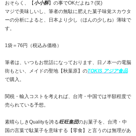
おそらく、【
小小酥
】の事でOKだよね？(笑)
マジで美味しいし、筆者の無駄に肥えた菓子味覚スカウタ
ーの分析によると、日本より少し（ほんの少しね）薄味で
す。
1袋＝76円（税込み価格）
筆者は、いつもお世話になっております、日ノ本一の電脳
街もとい、メイドの聖地【秋葉原】の
TOKIS アジア食品
で購入。
関税・輸入コストを考えれば、台湾・中国では半額程度で
売られている予想。
素晴らしきQualityを誇る
旺旺集団
のお菓子を、台湾・中
国の言葉で駄菓子を意味する【零食】と言うのは無理があ