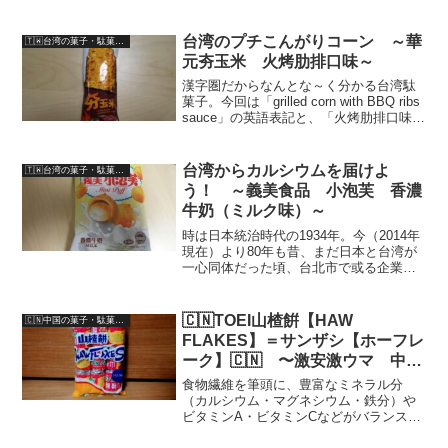
海南省）が原産の山楂子（和名・山査子
≒サンザシ）味はApurikotto（杏≒あん
ず）にも似た、酸いも甘いも併せ持つ
台湾のプチこんがりコーン ～華
🇹🇼台湾の菓子・駄菓子(Taiwanese-Snack/Candy)
Quality...
元夯玉米 火烤肋排口味～
漢字圏だからなんとな～く分かる台湾駄
菓子。今回は「grilled corn with BBQ ribs
sauce」の英語表記と、「火烤肋排口味」
（多分スペアリブBBQ和えの意味じゃな
い？）の漢字表記から、攻撃的な味がす
る事は容易に想像がつ...
台湾からカルシウムを届けよ
🇹🇼台湾の菓子・駄菓子(Taiwanese-Snack/Candy)
う！ ～義美食品 小泡芙 香濃
牛奶（ミルク味）～
時は日本統治時代の1934年。今（2014年
現在）より80年も昔、まだ日本と台湾が
一心同体だった頃、台北市で或る企業が
産声を上げました。日本敗戦後も、台湾
が歩んできた苦難と繁栄の歴史と軌跡を
共にしながら日夜研鑽を惜しまなかった
🇨🇳TOEI山楂餠【HAW
🇨🇳中国の菓子・駄菓子（Chinese-snack/candy）
その企業は、駄...
FLAKES】＝サンザシ【ホーフレ
ーク】🇨🇳 〜激安激ウマ 中国
版干し菓子〜
食物繊維を筆頭に、豊富なミネラル分
（カルシウム・マグネシウム・鉄分）や
ビタミンA・ビタミンCなどがバランス良
く含まれ、【美容のフルーツ】とも呼ば