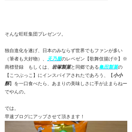
そんな旺旺集団プレゼンツ。
独自進化を遂げ、日本のみならず世界でもファンが多い
（筆者も大好物）、
天乃屋
のレペゼン【歌舞伎揚げ※】※
商標登録 もしくは、
岩塚製菓
と同郷である
亀田製菓
の
【こつぶっこ】にインスパイアされたであろう、【
小小
酥
】を一口食べたら、あまりの美味しさに手が止まらねー
でやんの。
では。
早速ブログにアップさせて頂きます！