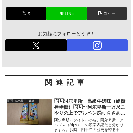
X
LINE
コピー
お気軽にフォローどうぞ！
関連記事
🇨🇳阿尔卑斯 高級牛奶味（硬糖
🇨🇳中国の菓子・駄菓子（Chinese-snack/candy）
棒棒糖）🇨🇳〜阿尔卑斯一万尺こ
やりの上でアルペン踊りをさあ踊
りましょ‥〜
阿尔卑斯‥タイトルから、阿尔卑斯＝ア
ルプス（Alps） の漢字表記だと分かり
ますね。お隣、四千年の歴史を誇る中國