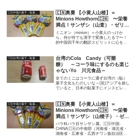
（China🇨🇳）では、日本で言う駄菓子の
様な安価な菓子の事を【零食】と呼んで
おります。【不良食品】と呼ばれる韓
🇨🇳奥賽 【小黄人山楂】＝
🇨🇳中国の菓子・駄菓子（Chinese-snack/candy）
国、同じく【零食...
Minions Howthorn🇨🇳 〜栄養
満点！サンザシ（山査）・ゼリー
が、本気で美味しい件〜
ミニオン（minion）＝小黄人のっけか
ら、何が何でも漢字で変換したるで〜！
的中国四千年の翻訳スピリットに心を鷲
掴みされかけましたが。中国・山東省
【奥賽】※Osayプレゼンツ。ミニオン型
の棒付きゼリー果冻（グミ软糖？）であ
台湾のCola Candy（可樂
🇹🇼台湾の菓子・駄菓子(Taiwanese-Snack/Candy)
る【小黄人山査】が...
糖） ～コーラ味にするのも楽じ
ゃないYo 川元食品～
全てのミニはコーラに通ず台湾の（駄）
菓子文化もたのしいな～(笑)アジアを旅し
ていると、日本の駄菓子にインスピレー
ションを受けたと推測できる菓子に巡り
あった経験した人も多いのではないでし
ょうか？前置きはさておき、今回は台湾
🇨🇳奥賽 【小黄人山楂】＝
🇨🇳中国の菓子・駄菓子（Chinese-snack/candy）
とのちょっとした比較...
Minions Howthorn🇨🇳 〜栄養
満点！サンザシ（山楂子）・ゼリ
ーが、本気で美味しい件〜
バラ科バラ目サンザシ属。🇨🇳中国-
CHINA🇨🇳の中南部（河南省・湖北省・
湖南省・広東省・広西チワン族自治区・