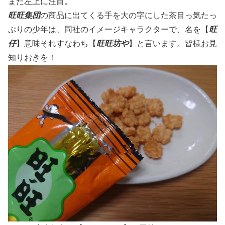
また左上に注目。
旺旺集団
の商品に出てくる手を大の字にした茶目っ気たっ
ぷりの少年は、同社のイメージキャラクターで、名を【
旺
仔
】意味それすなわち【
旺旺坊や
】と言います。皆様お見
知りおきを！