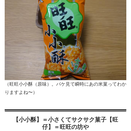
（旺旺小小酥（原味）。パケ見て瞬時にあの米菓ってわか
りますよね〜）
【小小酥】＝小さくてサクサク菓子【旺
仔】＝旺旺の坊や