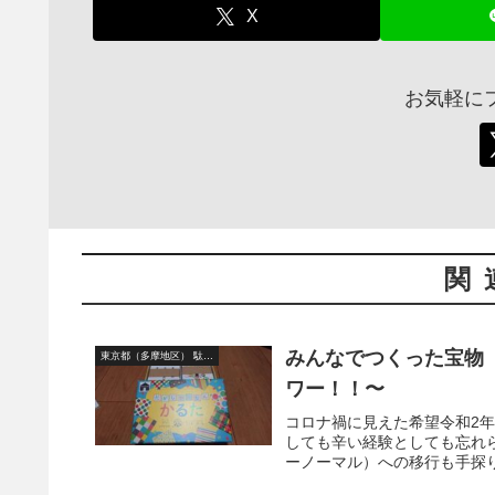
X
お気軽に
関
みんなでつくった宝物
東京都（多摩地区） 駄菓子屋
ワー！！〜
コロナ禍に見えた希望令和2年
しても辛い経験としても忘れ
ーノーマル）への移行も手探り