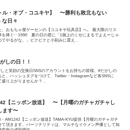
トル・オブ・コユキヤ】 〜勝利も敗北もない
ws な日々
た、おもちゃ屋ゲーセンの【コユキヤ玩具店】へ。 最大限のリス
を捧ぐ‥1990 夏の日の君に「1個上のくせにまるでよえーじゃ
てやるがな。」ピクピクと小刻みに震え...
だがしの日！！
がしと笑顔の交換日SNSのアカウントをお持ちの皆様。#だがしの
ハッシュタグをつけて、Twitter・Instagramなど各SNSに
盛り上がりませんか？...
AM1242【ニッポン放送】 〜【月曜のガチャガチャし
します〜
0FM93・AM1242【ニッポン放送】TAMA-KYU提供【月曜のガチャガチ
せて頂きます。パーソナリティは、マルチなイケメン声優として知
究所の成田耕祐...