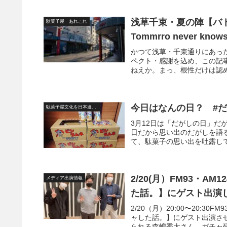
浅草千束・夏の陣【バ
駄菓子屋 あれこれ
Tommrro never kno
かつて浅草・千束通りにあっ
ペクト・感謝を込め、この記事
ねえか。まっ、根性だけは認め
今日はなんの日？ #
駄菓子屋文化を日本遺産に
3月12日は「だがしの日」だ
日だから思い出のだがしを語ると、
て、駄菓子の思い出を吐露して
2/20(月）FM93・
メディア出演情報
た話。】にゲスト出演
2/20（月）20:00〜20:3
ャした話。】にゲスト出演さ
られる森嶋秀太さん。ガチャ研