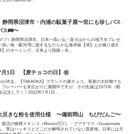
】静岡県沼津市・内浦の駄菓子屋〜世にも珍しバス
ス🚌〜
ウドヌマヅ）静岡県沼津市。日本一高い山・富士山からの地下水プレゼ
一深い海・駿河湾に面するなだらかな海岸線【津】とが織り成す、
】のネーミング。古来より陸路⇔水...
年7月1日 【麦チョコの日】㊗
が誇る、【TAKAOKA】ブランドの麦チョコ。筆者の大好物でも
フレーバーも末広がりに展開中ですが、その生誕は1972年（昭
記念して！！2022年7月1日...
大豆きな粉を使用仕様 〜備前岡山 ちびだんご〜
の狼煙メキシコ（Mexico🇲🇽）・グアテマラ（Guatemala
るも、実はハッキリとどこだか解明されていない原産地。日本には天