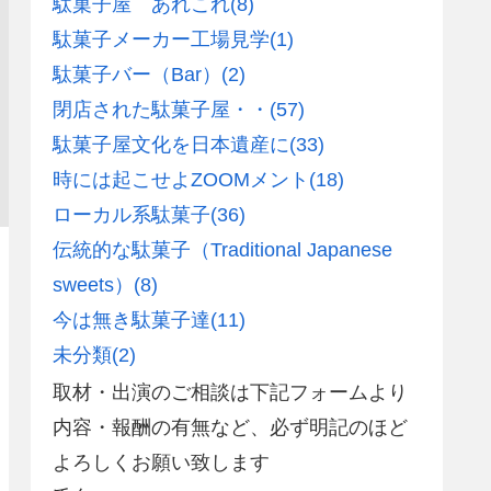
駄菓子屋 あれこれ
(8)
駄菓子メーカー工場見学
(1)
駄菓子バー（Bar）
(2)
閉店された駄菓子屋・・
(57)
駄菓子屋文化を日本遺産に
(33)
時には起こせよZOOMメント
(18)
ローカル系駄菓子
(36)
伝統的な駄菓子（Traditional Japanese
sweets）
(8)
今は無き駄菓子達
(11)
未分類
(2)
取材・出演のご相談は下記フォームより
内容・報酬の有無など、必ず明記のほど
よろしくお願い致します