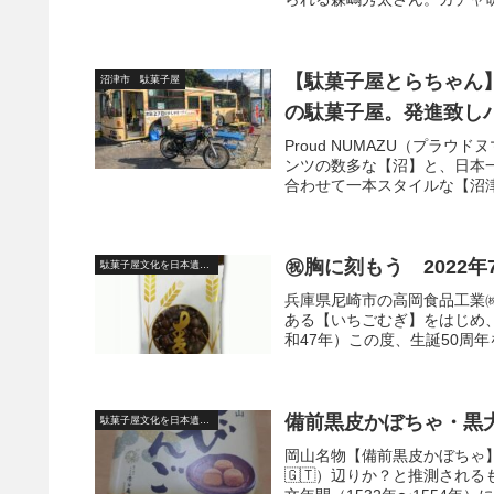
【駄菓子屋とらちゃん
沼津市 駄菓子屋
の駄菓子屋。発進致しバ
Proud NUMAZU（プラ
ンツの数多な【沼】と、日本
合わせて一本スタイルな【沼津
㊗胸に刻もう 2022
駄菓子屋文化を日本遺産に
兵庫県尼崎市の高岡食品工業㈱
ある【いちごむぎ】をはじめ、
和47年）この度、生誕50周年を
備前黒皮かぼちゃ・黒
駄菓子屋文化を日本遺産に
岡山名物【備前黒皮かぼちゃ】復活
🇬🇹）辺りか？と推測され