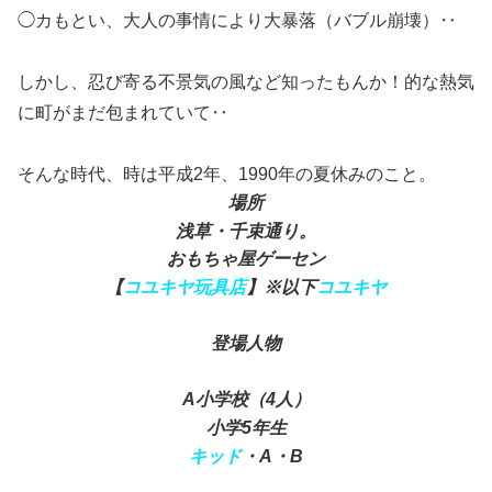
◯カもとい、大人の事情により大暴落（バブル崩壊）‥
しかし、忍び寄る不景気の風など知ったもんか！的な熱気
に町がまだ包まれていて‥
そんな時代、時は平成2年、1990年の夏休みのこと。
場所
浅草・千束通り。
おもちゃ屋ゲーセン
【
コユキヤ玩具店
】※以下
コユキヤ
登場人物
A小学校（4人）
小学5年生
キッド
・A・B