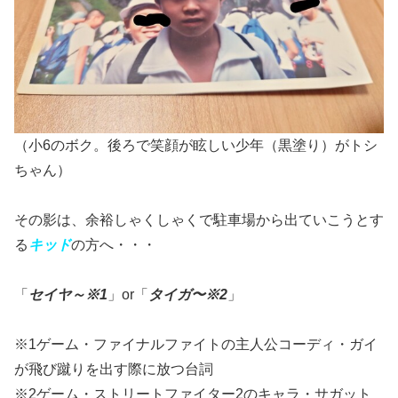
（小6のボク。後ろで笑顔が眩しい少年（黒塗り）がトシ
ちゃん）
その影は、余裕しゃくしゃくで駐車場から出ていこうとす
る
キッド
の方へ・・・
「
セイヤ～※1
」or「
タイガ〜※2
」
※1ゲーム・ファイナルファイトの主人公コーディ・ガイ
が飛び蹴りを出す際に放つ台詞
※2ゲーム・ストリートファイター2のキャラ・サガット