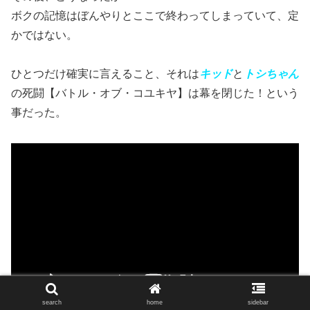
ボクの記憶はぼんやりとここで終わってしまっていて、定
かではない。
ひとつだけ確実に言えること、それは
キッド
と
トシちゃん
の死闘【バトル・オブ・コユキヤ】は幕を閉じた！という
事だった。
search
home
sidebar