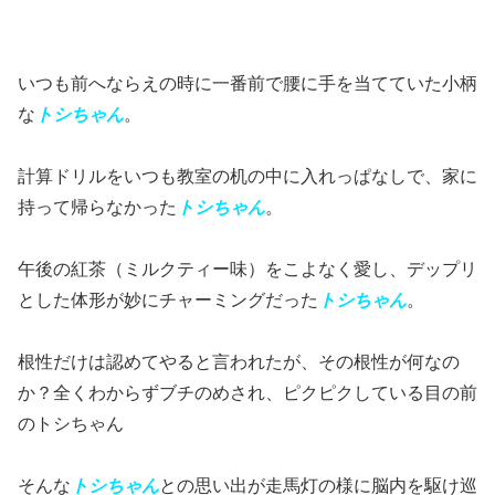
いつも前へならえの時に一番前で腰に手を当てていた小柄
な
トシちゃん
。
計算ドリルをいつも教室の机の中に入れっぱなしで、家に
持って帰らなかった
トシちゃん
。
午後の紅茶（ミルクティー味）をこよなく愛し、デップリ
とした体形が妙にチャーミングだった
トシちゃん
。
根性だけは認めてやると言われたが、その根性が何なの
か？全くわからずブチのめされ、ピクピクしている目の前
のトシちゃん
そんな
トシちゃん
との思い出が走馬灯の様に脳内を駆け巡