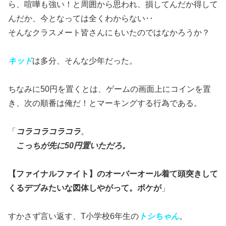
ら、喧嘩も強い！と周囲から思われ、損してんだか得して
んだか、今となっては全くわからない‥
そんなクラスメート皆さんにもいたのではなかろうか？
キッド
は多分、そんな少年だった。
ちなみに50円を置くとは、ゲームの画面上にコインを置
き、次の順番は俺だ！とマーキングする行為である。
「
コラコラコラコラ
。
こっちが先に50円置いただろ。
【ファイナルファイト】のオーバーオール着て頭突きして
くるデブみ
たいな図体しやがって。ボケが
」
すかさず言い返す、T小学校6年生の
トシちゃん
。