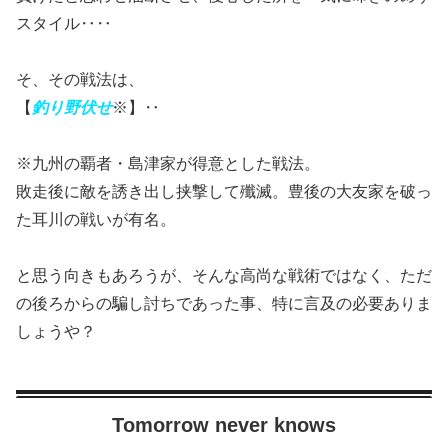
スタイル‥‥
そ、その戦法は、
【
釣り野伏せ
※】‥
※九州の覇者・島津家が得意とした戦法。
敗走後に敵を誘き出し挟撃して殲滅。豊後の大友家を破っ
た耳川の戦いが有名。
と思う向きもあろうが、そんな高尚な戦術ではなく、ただ
の後ろからの騙し討ちであった事、特に言及の必要ありま
しょうや？
Tomorrow never knows