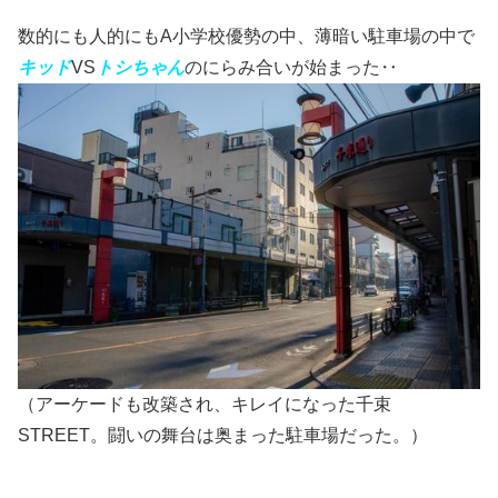
数的にも人的にもA小学校優勢の中、薄暗い駐車場の中で
キッド
VS
トシちゃん
のにらみ合いが始まった‥
（アーケードも改築され、キレイになった千束
STREET。闘いの舞台は奥まった駐車場だった。）