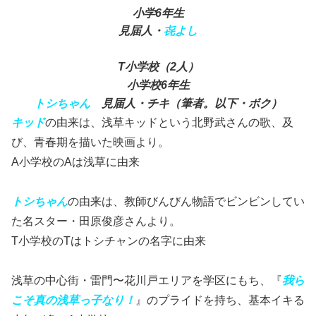
小学6年生
見届人・
㐂よし
T小学校（2人）
小学校6年生
トシちゃん
見届人・チキ（筆者。以下・ボク）
キッド
の由来は、浅草キッドという北野武さんの歌、及
び、青春期を描いた映画より。
A小学校のAは浅草に由来
トシちゃん
の由来は、教師びんびん物語でビンビンしてい
た名スター・田原俊彦さんより。
T小学校のTはトシチャンの名字に由来
浅草の中心街・雷門〜花川戸エリアを学区にもち、『
我ら
こそ真の浅草っ子なり！
』のプライドを持ち、基本イキる