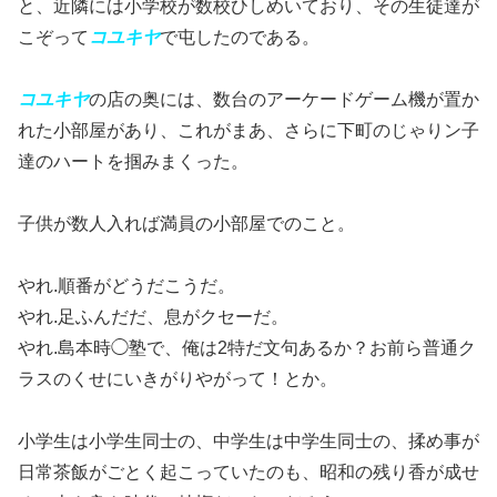
と、近隣には小学校が数校ひしめいており、その生徒達が
こぞって
コユキヤ
で屯したのである。
コユキヤ
の店の奥には、数台のアーケードゲーム機が置か
れた小部屋があり、これがまあ、さらに下町のじゃりン子
達のハートを掴みまくった。
子供が数人入れば満員の小部屋でのこと。
やれ.順番がどうだこうだ。
やれ.足ふんだだ、息がクセーだ。
やれ.島本時◯塾で、俺は2特だ文句あるか？お前ら普通ク
ラスのくせにいきがりやがって！とか。
小学生は小学生同士の、中学生は中学生同士の、揉め事が
日常茶飯がごとく起こっていたのも、昭和の残り香が成せ