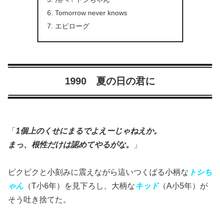
Tomorrow never knows
エピローグ
1990 夏の日の君に
「
1個上のくせにまるでよえーじゃねえか。
まっ、根性だけは認めてやるがな。
」
ピクピクと小刻みに震えながら這いつくばる小柄な
トシち
ゃん
（T小6年）を見下ろし、大柄な
キッド
（A小5年）が
そう吐き捨てた。