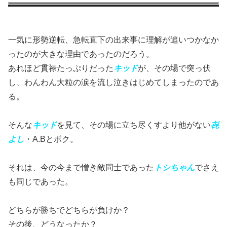
一気に形勢逆転、急転直下の出来事に理解が追いつかなか
ったのが大きな理由であったのだろう。
あれほど貫禄たっぷりだった
キッド
が、その場で突っ伏
し、わんわん大粒の涙を流し泣きはじめてしまったのであ
る。
そんな
キッド
を見て、その場に立ち尽くすより他がない
㐂
よし
・A.Bとボク。
それは、今の今まで憎き敵同士であった
トシちゃん
でさえ
も同じであった。
どちらが勝ちでどちらが負けか？
その後、どうなったか？