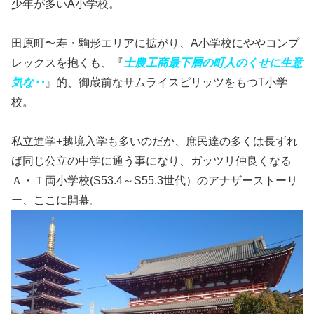
少年が多いA小学校。
田原町〜寿・駒形エリアに拡がり、A小学校にややコンプ
レックスを抱くも、『
士農工商最下層の町人のくせに生意
気な‥
』的、御蔵前なサムライスピリッツをもつT小学
校。
私立進学+越境入学も多いのだか、庶民達の多くは長ずれ
ば同じ公立の中学に通う事になり、ガッツリ仲良くなる
Ａ・Ｔ両小学校(S53.4～S55.3世代）のアナザーストーリ
ー、ここに開幕。