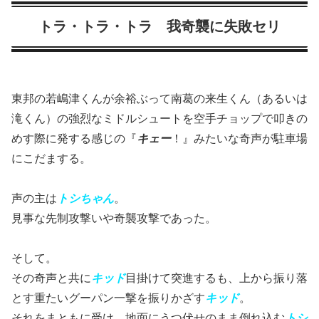
トラ・トラ・トラ 我奇襲に失敗セリ
東邦の若嶋津くんが余裕ぶって南葛の来生くん（あるいは
滝くん）の強烈なミドルシュートを空手チョップで叩きの
めす際に発する感じの『
キェー
！』みたいな奇声が駐車場
にこだまする。
声の主は
トシちゃん
。
見事な先制攻撃いや奇襲攻撃であった。
そして。
その奇声と共に
キッド
目掛けて突進するも、上から振り落
とす重たいグーパン一撃を振りかざす
キッド
。
それをまともに受け、地面にうつ伏せのまま倒れ込む
トシ