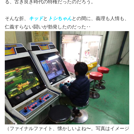
る、古き良き時代の特権だったのだろう。
そんな折、
キッド
と
トシちゃん
との間に、義理も人情も、
仁義すらない闘いが勃発したのだった‥
（ファイナルファイト、懐かしいよね〜。写真はイメージ