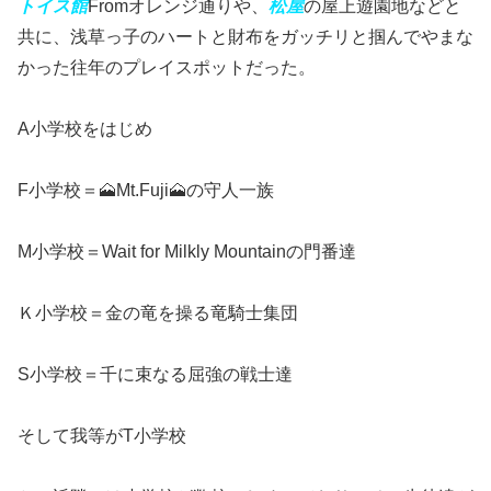
トイス館
Fromオレンジ通りや、
松屋
の屋上遊園地などと
共に、浅草っ子のハートと財布をガッチリと掴んでやまな
かった往年のプレイスポットだった。
A小学校をはじめ
F小学校＝🗻Mt.Fuji🗻の守人一族
M小学校＝Wait for Milkly Mountainの門番達
Ｋ小学校＝金の竜を操る竜騎士集団
S小学校＝千に束なる屈強の戦士達
そして我等がT小学校