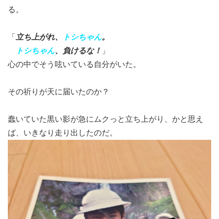
る。
「
立ち上がれ、
トシちゃん
。
トシちゃん
、負けるな！
」
心の中でそう呟いている自分がいた。
その祈りが天に届いたのか？
蠢いていた黒い影が急にムクっと立ち上がり、かと思え
ば、いきなり走り出したのだ。