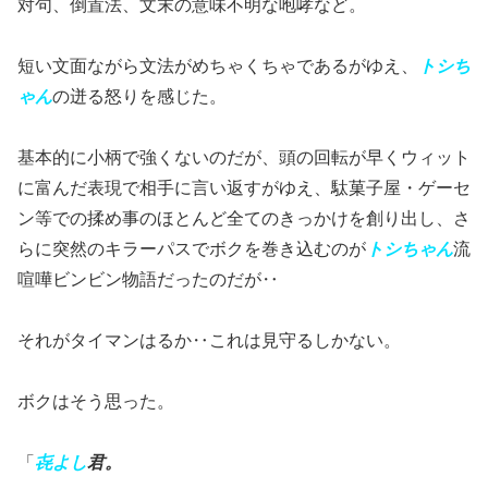
対句、倒置法、文末の意味不明な咆哮など。
短い文面ながら文法がめちゃくちゃであるがゆえ、
トシち
ゃん
の迸る怒りを感じた。
基本的に小柄で強くないのだが、頭の回転が早くウィット
に富んだ表現で相手に言い返すがゆえ、駄菓子屋・ゲーセ
ン等での揉め事のほとんど全てのきっかけを創り出し、さ
らに突然のキラーパスでボクを巻き込むのが
トシ
ちゃ
ん
流
喧嘩ビンビン物語だったのだが‥
それがタイマンはるか‥これは見守るしかない。
ボクはそう思った。
「
㐂よし
君。