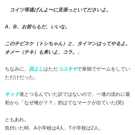
コイツ等逃げんよ〜に見張っといてださいよ。
A、B、お前らもだ、いいな。
このチビスケ（トシちゃん）と、タイマンはって
やるよ。
オメー（チキ）も来いよ、コラ。
」
ちなみに、
㐂よし
はただ
コユキヤ
で単独でゲームをしてい
ただけだった。
キッド
達とつるんでいた訳ではないので、一連の流れに最
初から「なぜ俺が？？」的はてなマークが出ていた(笑)
ともあれ。
気付いた時、A小学校は4人、T小学校は2人。