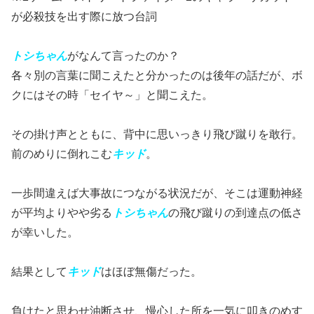
が必殺技を出す際に放つ台詞
トシちゃん
がなんて言ったのか？
各々別の言葉に聞こえたと分かったのは後年の話だが、ボ
クにはその時「セイヤ～」と聞こえた。
その掛け声とともに、背中に思いっきり飛び蹴りを敢行。
前のめりに倒れこむ
キッド
。
一歩間違えば大事故につながる状況だが、そこは運動神経
が平均よりやや劣る
トシちゃん
の飛び蹴りの到達点の低さ
が幸いした。
結果として
キッド
はほぼ無傷だった。
負けたと思わせ油断させ、慢心した所を一気に叩きのめす