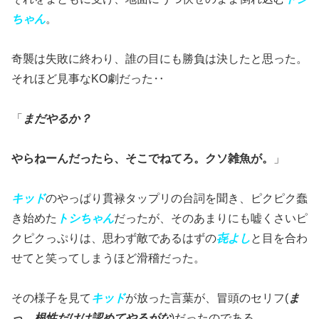
ちゃん
。
奇襲は失敗に終わり、誰の目にも勝負は決したと思った。
それほど見事なKO劇だった‥
「
まだやるか？
やらねーんだったら、そこでねてろ。クソ雑魚が。
」
キッド
のやっぱり貫禄タップリの台詞を聞き、ピクピク蠢
き始めた
トシちゃん
だったが、そのあまりにも嘘くさいピ
クピクっぷりは、思わず敵であるはずの
㐂よし
と目を合わ
せてと笑ってしまうほど滑稽だった。
その様子を見て
キッド
が放った言葉が、冒頭のセリフ(
ま
っ。根性だけは認めてやるがな
)だったのである。