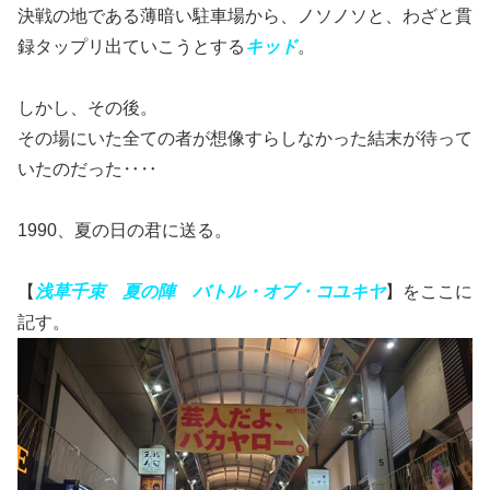
決戦の地である薄暗い駐車場から、ノソノソと、わざと貫
録タップリ出ていこうとする
キッド
。
しかし、その後。
その場にいた全ての者が想像すらしなかった結末が待って
いたのだった‥‥
1990、夏の日の君に送る。
【
浅草千束 夏の陣
バトル・オブ・コユキヤ
】をここに
記す。