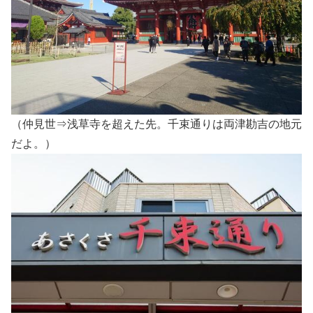
（仲見世⇒浅草寺を超えた先。千束通りは両津勘吉の地元
だよ。）