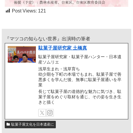
Post Views:
121
『マツコの知らない世界』出演時の筆者
駄菓子屋研究家 土橋真
駄菓子屋研究家・駄菓子屋ハンター・日本遺
産ソムリエ
浅草生まれ・浅草育ち
幼少期を下町の本場でもまれ、駄菓子屋で善
悪多くを学んだ後、無事に駄菓子屋通いを卒
業
長じて駄菓子屋の道徳的な魅力に気づき、駄
菓子屋をめぐり取材を通じ、その姿を生き生
きと描く
駄菓子屋文化を日本遺産に