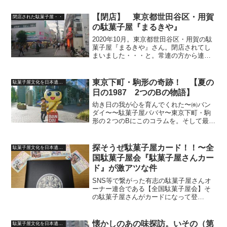
た・・・先が見えず、新常態（ニューノ
ーマル）への移行も手探り状態の中です
【閉店】 東京都世田谷区・用賀
閉店された駄菓子屋・・
が、奮闘してくださってい...
の駄菓子屋『まるきや』
2020年10月。東京都世田谷区・用賀の駄
菓子屋『まるきや』さん。閉店されてし
まいました・・・と。常連の方から連絡
を頂きました。シャッターが開いていれ
ば開店のサイン。家の中と外をつなぐ、
靴で入れる土間空間を見事な駄菓子ワー
東京下町・駒形の奇跡！ 【夏の
駄菓子屋文化を日本遺産に
ルドとして展開。店...
日の1987 2つのBの物語】
幼き日の我が心を育んでくれた〜㈱バン
ダイ〜〜駄菓子屋ババヤ〜東京下町・駒
形の２つのBにこのコラムを。そして最大
限の感謝、リスペクトを捧ぐ本編スター
トです！ねえ、いいじゃん！名人いるで
しょ〜？橋本名人に会わせてよ～時はバ
探そうぜ駄菓子屋カード！！〜全
駄菓子屋文化を日本遺産に
ブルの風が狂乱麗舞して...
国駄菓子屋会『駄菓子屋さんカー
ド』が激アツな件
SNS等で繋がった有志の駄菓子屋さんオ
ーナー連合である【全国駄菓子屋会】そ
の駄菓子屋さんがカードになって登
場！！要チェックの程よろしくメカドッ
ク
懐かしのあの味探訪。いその（第
駄菓子屋文化を日本遺産に