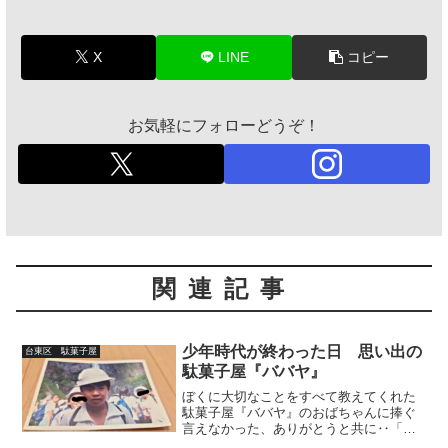
X
LINE
コピー
お気軽にフォローどうぞ！
関連記事
少年時代が終わった日 思い出の
台東区 駄菓子屋
駄菓子屋『ババヤ』
ぼくに大切なことをすべて教えてくれた
駄菓子屋『ババヤ』のおばちゃんに捧ぐ
言えなかった、ありがとうと共に‥「バ
バヤ」が空き地になったかつて、毎日通