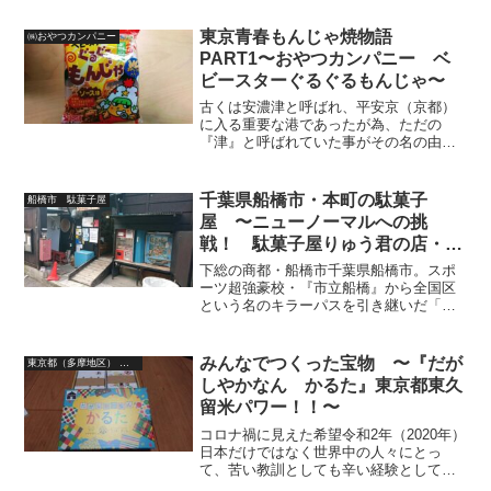
った店無き跡地を見た時。ボクの少年時
代は終わった‥オラが駄菓子屋【ババ
東京青春もんじゃ焼物語
㈱おやつカンパニー
ヤ】「ババヤ」とは。ボクの...
PART1〜おやつカンパニー ベ
ビースターぐるぐるもんじゃ〜
古くは安濃津と呼ばれ、平安京（京都）
に入る重要な港であったが為、ただの
『津』と呼ばれていた事がその名の由
来。三重県の県庁所在地・津市に本社を
構える『おやつカンパニー』。世界中で
愛されるベビースター、腹減りっ子達の
千葉県船橋市・本町の駄菓子
船橋市 駄菓子屋
救世主・ブタメンをはじめ、全...
屋 〜ニューノーマルへの挑
戦！ 駄菓子屋りゅう君の店・リ
ニューアル完了！〜
下総の商都・船橋市千葉県船橋市。スポ
ーツ超強豪校・『市立船橋』から全国区
という名のキラーパスを引き継いだ「ふ
なっしー」の次に控えるは「ふなばしア
ンデルセン公園」か？船橋大神宮が見守
る市域を走るアクセス良好な９つの路線
みんなでつくった宝物 〜『だが
東京都（多摩地区） 駄菓子屋
と３７のステーション。ら...
しやかなん かるた』東京都東久
留米パワー！！〜
コロナ禍に見えた希望令和2年（2020年）
日本だけではなく世界中の人々にとっ
て、苦い教訓としても辛い経験としても
忘れられない年になってしまいまし