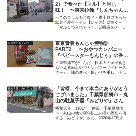
2）で食べた【マル】と同じ
味！ 〜東京拉麺『しんちゃん
とんこつラーメン』〜
～このコラムを台東区・東上野にあった
駄菓子屋ゲーセン【いその】に捧ぐ～
『マル１つ入れて〜！』10数台のアーケ
ードゲーム機が奏でるそれぞれの
BGM・・・そのメロディーの寸隙をぬっ
て、千の風に‥、まるで、千の風になっ
東京青春もんじゃ焼物語
㈱おやつカンパニー
て店内に優しく響く『マル１つ...
PART2 〜おやつカンパニー
『ベビースターもんじゃ』の香り
に誘われて思い出話を少々と〜
三重県津市が生んだ、日本人の国民食と
もいえる㈱おやつカンパニー『ベビース
ター』。味の進化・拡がりを重ね、今ま
で何種類世にでてきたか？筆者には到底
わかりませぬが、そのうちの一つ『ベビ
ースターもんじゃ』が下町スピリッツに
「皆様、今まで本当にありがとう
駄菓子屋 あれこれ
忠実で素晴らしすぎまして...
ございました」千葉県船橋市・丸
山の駄菓子屋『みどりや』さん、
閉店カウントダウン中です・・
昭和36年（1961年）創業。千葉県船橋
市・丸山の地で60年以上の長い歴史を有
する『みどりや』さん。2020年12月末日
（大晦日）をもって閉店される運びとな
りました‥船橋市、特に丸山地区で育っ
た方々に、届いて欲しいと思い筆をとっ