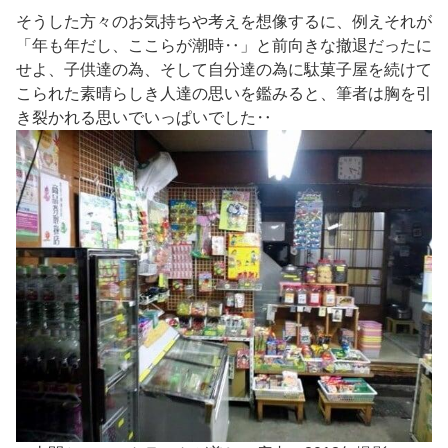
そうした方々のお気持ちや考えを想像するに、例えそれが
「年も年だし、ここらが潮時‥」と前向きな撤退だったに
せよ、子供達の為、そして自分達の為に駄菓子屋を続けて
こられた素晴らしき人達の思いを鑑みると、筆者は胸を引
き裂かれる思いでいっぱいでした‥