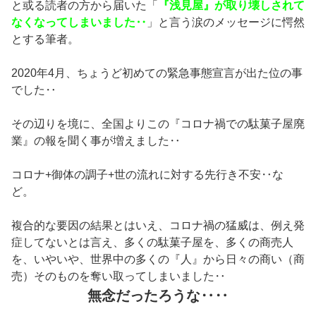
と或る読者の方から届いた「
『浅見屋』が取り壊しされて
なくなってしまいました‥
」と言う涙のメッセージに愕然
とする筆者。
2020年4月、ちょうど初めての緊急事態宣言が出た位の事
でした‥
その辺りを境に、全国よりこの『コロナ禍での駄菓子屋廃
業』の報を聞く事が増えました‥
コロナ+御体の調子+世の流れに対する先行き不安‥な
ど。
複合的な要因の結果とはいえ、コロナ禍の猛威は、例え発
症してないとは言え、多くの駄菓子屋を、
多くの商売人
を、いやいや、世界中の多くの『人』から日々の商い（商
売）そのものを奪い取ってしまいました‥
無念だったろうな‥‥