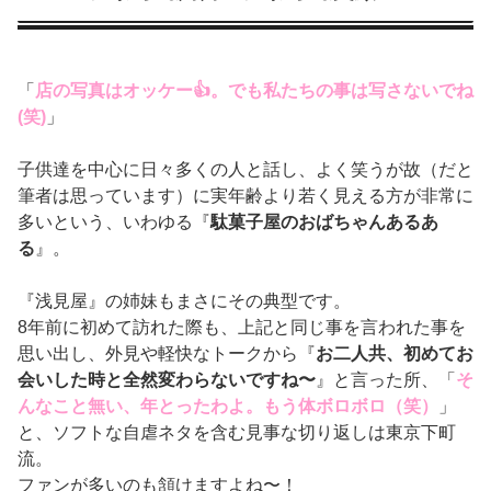
「
店の写真はオッケー👍。でも私たちの事は写さないでね
(笑)
」
子供達を中心に日々多くの人と話し、よく笑うが故（だと
筆者は思っています）に実年齢より若く見える方が非常に
多いという、いわゆる『
駄菓子屋のおばちゃんあるあ
る
』。
『浅見屋』の姉妹もまさにその典型です。
8年前に初めて訪れた際も、上記と同じ事を言われた事を
思い出し、外見や軽快なトークから『
お二人共、初めてお
会いした時と全然変わらないですね〜
』と言った所、「
そ
んなこと無い、年とったわよ。もう体ボロボロ（笑）
」
と、ソフトな自虐ネタを含む見事な切り返しは東京下町
流。
ファンが多いのも頷けますよね〜！