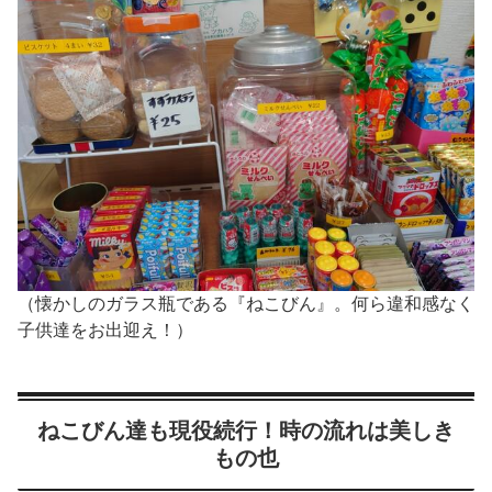
（懐かしのガラス瓶である『ねこびん』。何ら違和感なく
子供達をお出迎え！）
ねこびん達も現役続行！時の流れは美しき
もの也