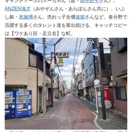
キャンディーズのスーちゃん（故・
田中好子
さん）、
ANZEN漫才
（みやぞんさん・あらぽんさん共に）、いぶ
し銀・
布施博
さん、売れっ子女優
波留
さんなど、各分野で
活躍する多くのタレント達を輩出続ける、キャッチコピー
は【ワケあり区・足立名】な町。