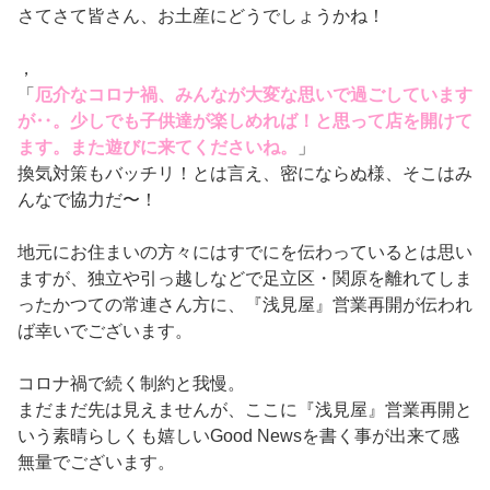
さてさて皆さん、お土産にどうでしょうかね！
，
「
厄介なコロナ禍、みんなが大変な思いで過ごしています
が‥。少しでも子供達が楽しめれば！と思って店を開けて
ます。また遊びに来てくださいね。
」
換気対策もバッチリ！とは言え、密にならぬ様、そこはみ
んなで協力だ〜！
地元にお住まいの方々にはすでにを伝わっているとは思い
ますが、独立や引っ越しなどで足立区・関原を離れてしま
ったかつての常連さん方に、『浅見屋』営業再開が伝われ
ば幸いでございます。
コロナ禍で続く制約と我慢。
まだまだ先は見えませんが、ここに『浅見屋』営業再開と
いう素晴らしくも嬉しいGood Newsを書く事が出来て感
無量でございます。