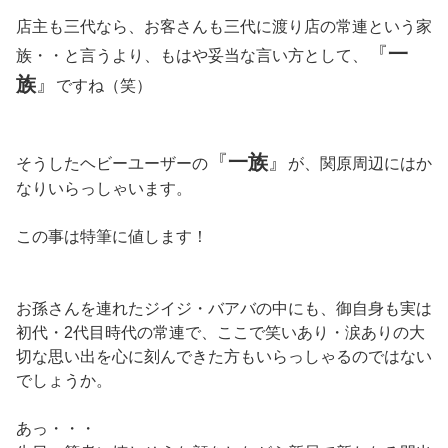
店主も三代なら、お客さんも三代に渡り店の常連という家
『
一
族・・と言うより、もはや妥当な言い方として、
族
』
ですね（笑）
『
一族
』
そうしたヘビーユーザーの
が、関原周辺にはか
なりいらっしゃいます。
この事は特筆に値します！
お孫さんを連れたジイジ・バアバの中にも、御自身も実は
初代・2代目時代の常連で、ここで笑いあり・涙ありの大
切な思い出を心に刻んできた方もいらっしゃるのではない
でしょうか。
あっ・・・