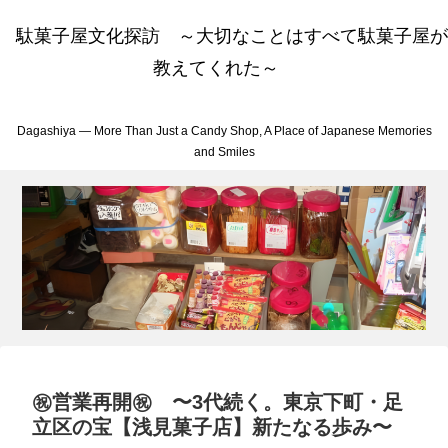
駄菓子屋文化探訪 ～大切なことはすべて駄菓子屋が
教えてくれた～
Dagashiya — More Than Just a Candy Shop, A Place of Japanese Memories
and Smiles
㊗営業再開㊗ 〜3代続く。東京下町・足
立区の宝【浅見菓子店】新たなる歩み〜