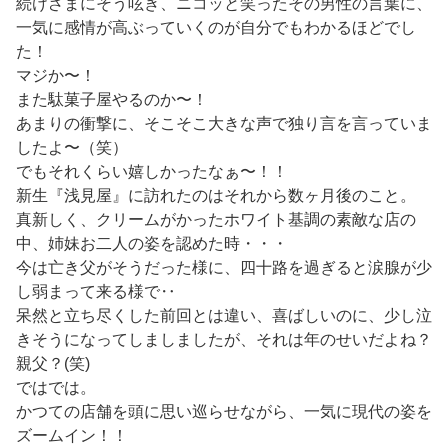
続けざまにそう呟き、ニコッと笑ったその男性の言葉に、
一気に感情が高ぶっていくのが自分でもわかるほどでし
た！
マジか〜！
また駄菓子屋やるのか〜！
あまりの衝撃に、そこそこ大きな声で独り言を言っていま
したよ〜（笑）
でもそれくらい嬉しかったなぁ〜！！
新生『浅見屋』に訪れたのはそれから数ヶ月後のこと。
真新しく、クリームがかったホワイト基調の素敵な店の
中、姉妹お二人の姿を認めた時・・・
今は亡き父がそうだった様に、四十路を過ぎると涙腺が少
し弱まって来る様で‥
呆然と立ち尽くした前回とは違い、
喜ばしいのに、少し泣
きそうになってしましましたが、それは年のせいだよね？
親父？(笑)
ではでは。
かつての店舗を頭に思い巡らせながら、一気に現代の姿を
ズームイン！！