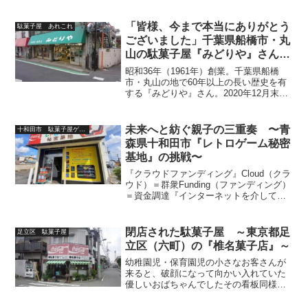
ミナル駅（現・北千住駅周辺）へと変
貌！日暮里・舎人ライナーも開通、「電
車で行けるYO舎人公園」は緑豊かでどデ
「皆様、今まで本当にありがとう
駄菓子屋 あれこれ
カく楽しく、「西新井大...
ございました」千葉県船橋市・丸
山の駄菓子屋『みどりや』さん、
閉店カウントダウン中です・・
昭和36年（1961年）創業。千葉県船橋
市・丸山の地で60年以上の長い歴史を有
する『みどりや』さん。2020年12月末日
（大晦日）をもって閉店される運びとな
りました‥船橋市、特に丸山地区で育っ
た方々に、届いて欲しいと思い筆をとっ
未来へと紡ぐ親子の三重奏 〜青
十和田市 駄菓子屋ゲーセン
た次第です。...
森県十和田市『レトロゲーム秘密
基地』の挑戦〜
『クラウドファンディング』Cloud（クラ
ウド）＝群衆Funding（ファンディング）
＝資金調達『インターネットを介して、
不特定多数の人々から少額ずつ資金を調
達すること』2011年東日本大震災を契機
に、少しずつ日本でも浸透してきた、個
閉店された駄菓子屋 ～東京都足
足立区 駄菓子屋
人（団...
立区（六町）の『椎名菓子店』～
幼稚園児・保育園児の小さなお客さんが
来ると、破顔になって向かい入れていた
優しいおばちゃんでしたその看板同様に
『スカッと爽やかな』気持ちになれる素
敵な駄菓子屋でしたが、道路拡張工事に