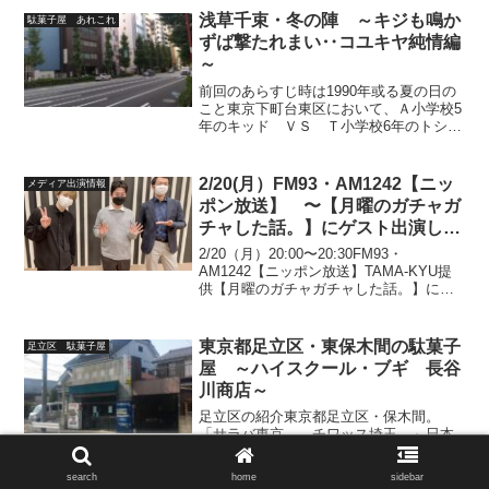
より閉店されました長らくの間、お疲れ
浅草千束・冬の陣 ～キジも鳴か
駄菓子屋 あれこれ
様でした。そして、本当に...
ずば撃たれまい‥コユキヤ純情編
～
前回のあらすじ時は1990年或る夏の日の
こと東京下町台東区において、Ａ小学校5
年のキッド ＶＳ Ｔ小学校6年のトシち
ゃんとの死闘は幕を閉じた・・半年後冷
え冷えする2月の末、或る日の放課後の事
チキは、相変わらず浅草の千束にあるお
2/20(月）FM93・AM1242【ニッ
メディア出演情報
もちゃ屋兼ゲー...
ポン放送】 〜【月曜のガチャガ
チャした話。】にゲスト出演しま
す〜
2/20（月）20:00〜20:30FM93・
AM1242【ニッポン放送】TAMA-KYU提
供【月曜のガチャガチャした話。】にゲ
スト出演させて頂きます。パーソナリテ
ィは、マルチなイケメン声優として知ら
れる森嶋秀太さん。ガチャ研究所の成田
東京都足立区・東保木間の駄菓子
足立区 駄菓子屋
耕祐...
屋 ～ハイスクール・ブギ 長谷
川商店～
足立区の紹介東京都足立区・保木間。
「サラバ東京。 チワッス埼玉。」日本
橋から日光・東照宮へと伸びる日光街道
をひた走れば見えてくる、埼玉県との県
search
home
sidebar
境近くに位置し、西・東はもちろんの事