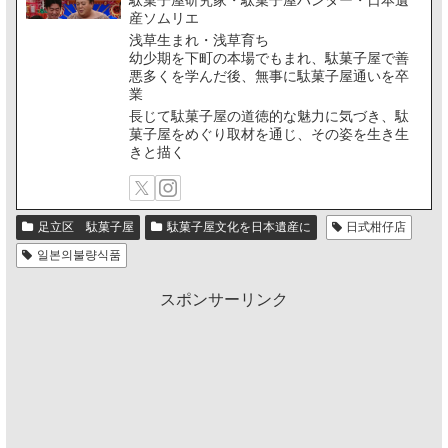
産ソムリエ
浅草生まれ・浅草育ち
幼少期を下町の本場でもまれ、駄菓子屋で善
悪多くを学んだ後、無事に駄菓子屋通いを卒
業
長じて駄菓子屋の道徳的な魅力に気づき、駄
菓子屋をめぐり取材を通じ、その姿を生き生
きと描く
足立区 駄菓子屋
駄菓子屋文化を日本遺産に
日式柑仔店
일본의불량식품
スポンサーリンク