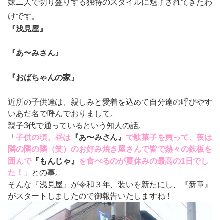
妹二人で切り盛りする独特のスタイルに魅了されてきたわ
けです。
『浅見屋』
『あ〜みさん』
『おばちゃんの家』
近所の子供達は、親しみと愛着を込めて自分達の呼びやす
いあだ名で呼んでおりまして。
親子3代で通っているという知人の話。
「
子供の頃、昼は
『あ〜みさん』
で駄菓子を買って、夜は
隣の隣の隣（笑）のお好み焼き屋さんで皆で熱々の鉄板を
囲んで
『もんじゃ』
を食べるのが夏休みの最高の1日でし
た！
」との事。
そんな『浅見屋』が令和３年、装いを新たにし、『新章』
がスタートしましたので御報告いたしますね！