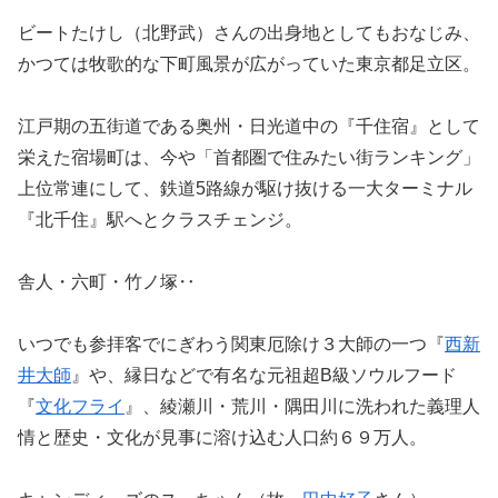
ビートたけし（北野武）さんの出身地としてもおなじみ、
かつては牧歌的な下町風景が広がっていた東京都足立区。
江戸期の五街道である奥州・日光道中の『千住宿』として
栄えた宿場町は、今や「首都圏で住みたい街ランキング」
上位常連にして、鉄道5路線が駆け抜ける一大ターミナル
『北千住』駅へとクラスチェンジ。
舎人・六町・竹ノ塚‥
いつでも参拝客でにぎわう関東厄除け３大師の一つ『
西新
井大師
』や、縁日などで有名な元祖超B級ソウルフード
『
文化フライ
』、綾瀬川・荒川・隅田川に洗われた義理人
情と歴史・文化が見事に溶け込む人口約６９万人。