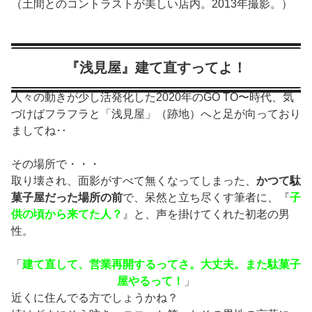
（土間とのコントラストが美しい店内。2013年撮影。）
『浅見屋』建て直すってよ！
人々の動きが少し活発化した2020年のGO TO〜時代、気
づけばフラフラと「浅見屋」（跡地）へと足が向っており
ましてね‥
その場所で・・・
取り壊され、面影がすべて無くなってしまった、
かつて駄
菓子屋だった場所の前
で、呆然と立ち尽くす筆者に、『
子
供の頃から来てた人？
』と、声を掛けてくれた初老の男
性。
「
建て直して、営業再開するってさ。大丈夫。また駄菓子
屋やるって！
」
近くに住んでる方でしょうかね？