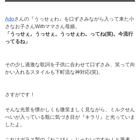
Ado
さんの『うっせぇわ』を口ずさみながら入って来た小
さなお子さんWithママさん母娘。
「うっせぇ。うっせぇ。うっせぇわ。ってね(笑)。今流行
ってるね」
その少し過激な歌詞を子供に合わせて口ずさみ、笑って向
かい入れるスタイルも下町流な神対応(笑)。
さすがです！
そんな光景を懐かしくも微笑ましく見ながら、ミルクせん
べいが入っている瓶に気づき目が『キラリ』と光っていま
したよ。
これはガラス製の『ねこびん』じゃないですか！と筆者。