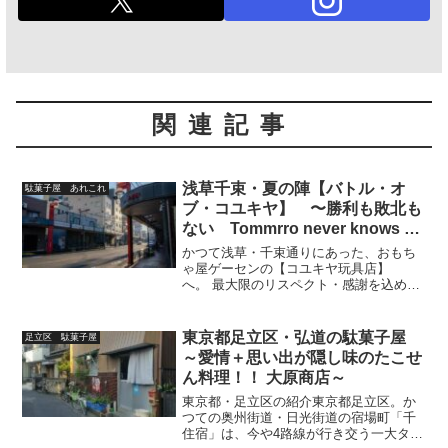
関連記事
浅草千束・夏の陣【バトル・オ
駄菓子屋 あれこれ
ブ・コユキヤ】 〜勝利も敗北も
ない Tommrro never knows な
日々
かつて浅草・千束通りにあった、おもち
ゃ屋ゲーセンの【コユキヤ玩具店】
へ。 最大限のリスペクト・感謝を込め、
この記事を捧ぐ‥1990 夏の日の君に「1
個上のくせにまるでよえーじゃねえか。
まっ、根性だけは認めてやるがな。」ピ
東京都足立区・弘道の駄菓子屋
足立区 駄菓子屋
クピクと小刻みに震え...
～愛情＋思い出が隠し味のたこせ
ん料理！！ 大原商店～
東京都・足立区の紹介東京都足立区。か
つての奥州街道・日光街道の宿場町「千
住宿」は、今や4路線が行き交う一大ター