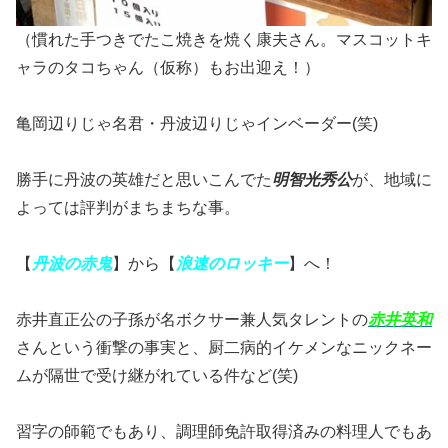
（慣れた手つきでたこ焼きを焼く康夫さん。マスコットキ
ャラのタコちゃん（仮称）もお出迎え！）
亀岡辺りじゃ名君・丹波辺りじゃインベーダー(笑)
勝手に丹波の英雄だと思いこんでた
明智光秀公
が、地域に
よっては評判がまちまちな事。
【
丹波の赤鬼
】から【
浪速のロッキー
】へ！
赤井直正公の子孫が名ボクサー兼人気タレントの
赤井英和
さんという衝撃の事実と、厨二病的イケメンなニックネー
ムが隔世で受け継がれている件など(笑)
習字の師範でもあり、調理師免許取得済みの料理人でもあ