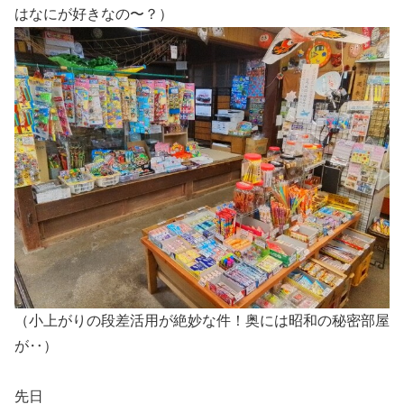
はなにが好きなの〜？）
（小上がりの段差活用が絶妙な件！奥には昭和の秘密部屋
が‥）
先日