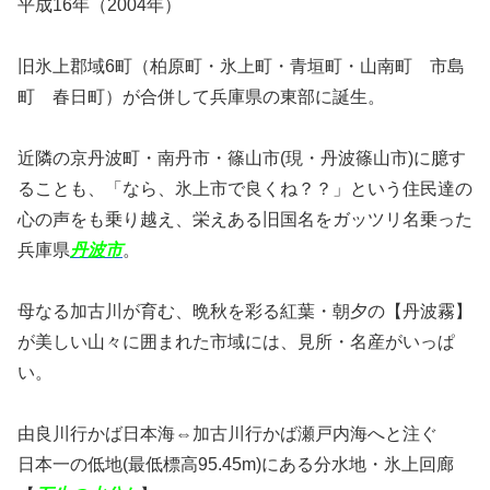
平成16年（2004年）
旧氷上郡域6町（柏原町・氷上町・青垣町・山南町 市島
町 春日町）が合併して兵庫県の東部に誕生。
近隣の京丹波町・南丹市・篠山市(現・丹波篠山市)に臆す
ることも、「なら、氷上市で良くね？？」という住民達の
心の声をも乗り越え、栄えある旧国名をガッツリ名乗った
兵庫県
丹波市
。
母なる加古川が育む、晩秋を彩る紅葉・朝夕の【丹波霧】
が美しい山々に囲まれた市域には、見所・名産がいっぱ
い。
由良川行かば日本海⇔加古川行かば瀬戸内海へと注ぐ
日本一の低地(最低標高95.45m)にある分水地・氷上回廊