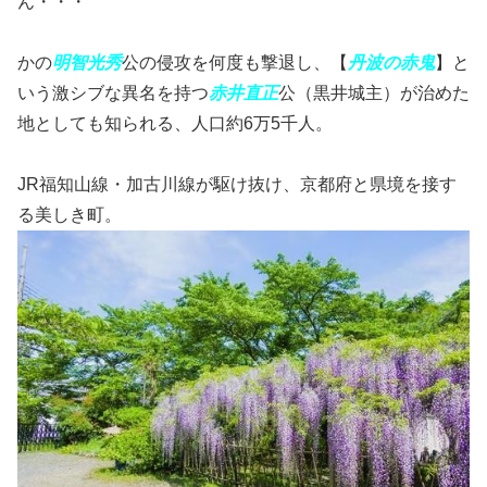
ん・・・
かの
明智光秀
公の侵攻を何度も撃退し、【
丹波の赤鬼
】と
いう激シブな異名を持つ
赤井直正
公（黒井城主）が治めた
地としても知られる、人口約6万5千人。
JR福知山線・加古川線が駆け抜け、京都府と県境を接す
る美しき町。