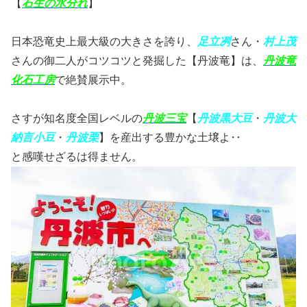
【
石生の水分れ
】
日本恐竜史上最大級の大きさを誇り、
足立冽
さん・
村上茂
さんの御二人がコツコツと発掘した【丹波竜】は、
丹波竜
化石工房
で絶賛展示中。
さすが知名度全国レベルの
丹波三宝
【
丹波黒大豆
・
丹波大
納言小豆
・
丹波栗
】を産出する豊かな土壌よ‥
と感嘆せざるは得ません。