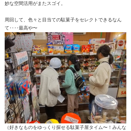
妙な空間活用がまたスゴイ。
周回して、色々と目当ての駄菓子をセレクトできるなん
て‥‥最高や〜
（好きなものをゆっくり探せる駄菓子屋タイム〜！みんな