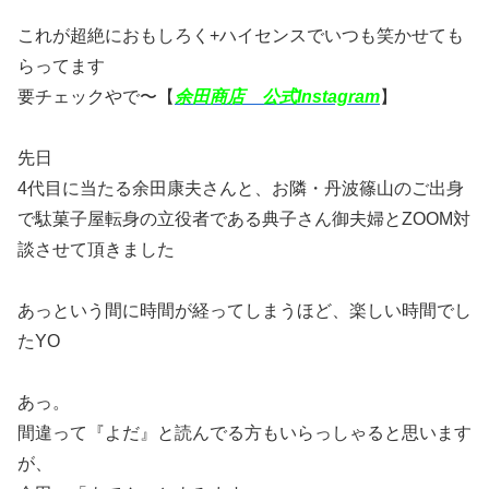
これが超絶におもしろく+ハイセンスでいつも笑かせても
らってます
要チェックやで〜【
余田商店 公式Instagram
】
先日
4代目に当たる余田康夫さんと、お隣・丹波篠山のご出身
で駄菓子屋転身の立役者である典子さん御夫婦とZOOM対
談させて頂きました
あっという間に時間が経ってしまうほど、楽しい時間でし
たYO
あっ。
間違って『よだ』と読んでる方もいらっしゃると思います
が、