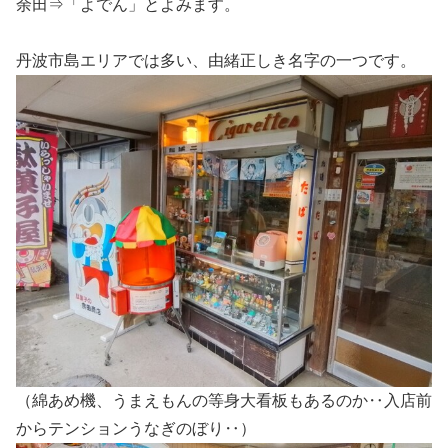
余田⇒「よでん」とよみます。
丹波市島エリアでは多い、由緒正しき名字の一つです。
（綿あめ機、うまえもんの等身大看板もあるのか‥入店前
からテンションうなぎのぼり‥）