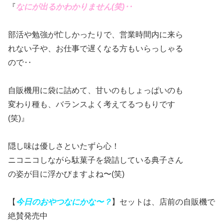
『
なにが出るかわかりません(笑)‥
部活や勉強が忙しかったりで、営業時間内に来ら
れない子や、お仕事で遅くなる方もいらっしゃる
ので‥
自販機用に袋に詰めて、甘いのもしょっぱいのも
変わり種も、バランスよく考えてるつもりです
(笑)』
隠し味は優しさといたずら心！
ニコニコしながら駄菓子を袋詰している典子さん
の姿が目に浮かびますよね〜(笑)
【
今日のおやつなにかな〜？
】セットは、店前の自販機で
絶賛発売中