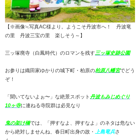
【※画像≒写真AC様より。ようこそ丹波市へ！ 丹波竜
の里 丹波三宝の里 楽しそう～】
三ッ塚廃寺（白鳳時代）のロマンを残す
三ッ塚史跡公園
お参りは織田家ゆかりの城下町・柏原の
柏原八幡宮
でどう
ぞ！
「聞いてないよぉ〜」な絶景スポット
丹波もみじめぐり
10ヶ寺
に連ねる寺院群は必見なり
鬼の架け橋
では、「押すなよ、押すなよ」のネタは危ない
から絶対しませんね、春日町出身の故・
上島竜兵
さ