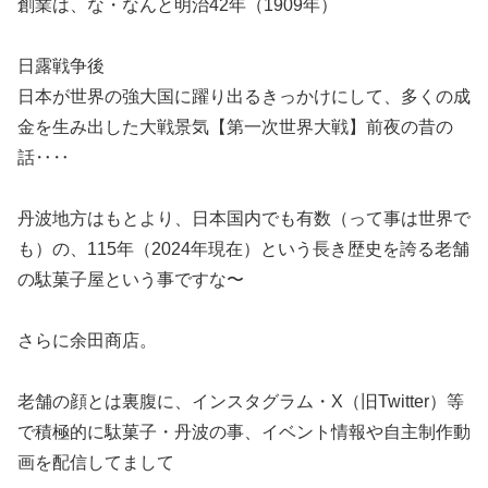
創業は、な・なんと明治42年（1909年）
日露戦争後
日本が世界の強大国に躍り出るきっかけにして、多くの成
金を生み出した大戦景気【第一次世界大戦】前夜の昔の
話‥‥
丹波地方はもとより、日本国内でも有数（って事は世界で
も）の、115年（2024年現在）という長き歴史を誇る老舗
の駄菓子屋という事ですな〜
さらに余田商店。
老舗の顔とは裏腹に、インスタグラム・X（旧Twitter）等
で積極的に駄菓子・丹波の事、イベント情報や自主制作動
画を配信してまして