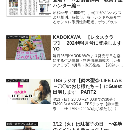
ハンター編～
昭和55年（1980年）、㈱マガジンハウス
より創刊。各都市、各トレンドを紹介す
るオシャレ系男性御用達、ポップカルチ
ャーの総合誌『BRUTUS』2020.10.1号。
巻末人気コーナー『新肩書辞典』に駄菓
子屋ハンターとして登場させて頂きまし
KADOKAWA 【レタスクラ
メディア出演情報
た。...
ブ】 2024年4月号に登場します
YO
毎月25日KADOKAWAより発売毎日を楽
にする生活情報・料理情報満載の【レタ
スクラブ】4月号（3/25発売）【2024レタ
スクラブ 気分が上がる！おやつ大賞】
に、6人の選考者の1人として参加させて
頂きました数あるスイーツ・菓子の中か
TBSラジオ【鈴木聖奈 LIFE LAB
メディア出演情報
ら、ナ...
～〇〇のおじ様たち～】にGuest
出演します PART2
4/13（日）23:30〜24:00までの30分！
FM90.5+AM95.4 TBSラジオ【鈴木聖
奈 LIFE LAB～〇〇のおじ様たち】にゲ
スト出演します4/6（日）に続く第二弾！
鈴木聖奈さんと共に、とても楽しい駄菓
子・駄菓子屋談義の30...
3/12（火）は駄菓子の日 〜各地
駄菓子屋文化を日本遺産に
のイベントをチェック！〜