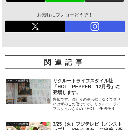
お気軽にフォローどうぞ！
関連記事
リクルートライフスタイル社
メディア出演情報
「HOT PEPPER 12月号」に
登場します。
告知です。流行りの歌も歌えなくてダサ
いはずのこの僕ですが、リクルートライ
フスタイルさんの「HOT PEPPER 12
月号」の「日本キワメン紀行」に駄菓子
メンとしてとりあげて頂きました。全国
で約320万部発行の歴史あるマンモス級の
3/25（火）フジテレビ【ノンスト
メディア出演情報
フリーペーパ...
ップ】 沼からきた に出演（予