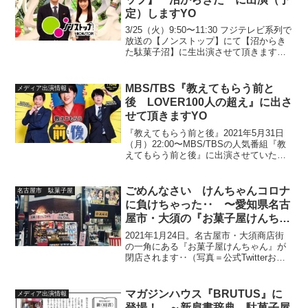
定）しますYO
3/25（火）9:50〜11:30 フジテレビ系列で
放送の【ノンストップ】にて【沼からき
た駄菓子沼】に生出演させて頂きます楽
しみだけど生放送ですし、僕ら世代にと
って昔から第一線でマルチに活躍する生
設楽さんを前に‥‥と思うだけで武者震
MBS/TBS『教えてもらう前と
メディア出演情報
いがしま...
後 LOVER100人の超え』に出さ
せて頂きますYO
『教えてもらう前と後』2021年5月31日
（月）22:00〜MBS/TBSの人気番組『教
えてもらう前と後』に出演させていただ
きます。MCは滝川クリステルさん、博多
華丸・大吉さん。華大さんとは2回目の共
演（スタジオにはいってませんが‥）で
ごめんなさい けんちゃんコロナ
名古屋市 駄菓子屋
すね...
に負けちゃった‥ 〜愛知県名古
屋市・大須の『お菓子屋けんちゃ
ん』心揺さぶられる閉店メッセー
2021年1月24日。名古屋市・大須商店街
ジ〜
の一角にある『お菓子屋けんちゃん』が
閉店されます‥（写真＝公式Twitterお菓
子屋けんちゃんより。）信長公が夢の
跡。お隣清須から名古屋へと、城下まる
ごと移動のいわゆる『清洲越し』でこの
マガジンハウス『BRUTUS』に
メディア出演情報
地に移ってき...
登場！ ～新肩書辞典 駄菓子屋