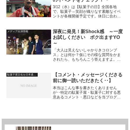
3/12（水）は【駄菓子の日】全国各地
で、駄菓子⇔笑顔が織りなす素敵なイベ
ントが各種開催予定です。休日に合わせ
る意味で3/8（土）・3/9（日）に開催さ
れるイベントも多いです！お近くの会場
で、駄菓子屋さん・団体さんで、皆さん
深夜に発見！新Shock感 ～一度
メディア出演情報
のたくさんの笑顔...
お試しください ボク出ますYO
～
「大人は見えないしゃかりきコロンブ
ス」とは何か？仮にその様な質問をかま
されたら、もちろんこう答えますよ。
「駄菓子屋です！」ってね！そんな筆者
ですが、唐橋ユミさん・南海キャンディ
ーズの山里亮太さんがMCを務める、TV
【コメント・メッセージくださる
駄菓子屋文化を日本遺産に
東京９月２日（土）26：1...
前に御一読いただきたく‥】
本当はこんな事を書きたくありません
が‥特定の駄菓子屋・駄菓子に対する悪
意あるコメント・悪口などを当ブログに
匿名で送り付けられても困るだけで、何
もできません。また、コロナ禍で駄菓子
屋巡りは相当に控えております。各地の
駄菓子屋さんとはZoomで...