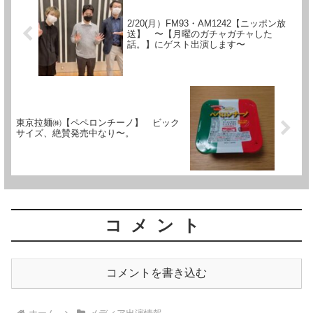
2/20(月）FM93・AM1242【ニッポン放
送】 〜【月曜のガチャガチャした
話。】にゲスト出演します〜
東京拉麺㈱【ペペロンチーノ】 ビック
サイズ、絶賛発売中なり〜。
コメント
コメントを書き込む