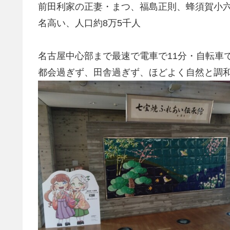
前田利家の正妻・まつ、福島正則、蜂須賀小
名高い、人口約8万5千人
名古屋中心部まで最速で電車で11分・自転車で
都会過ぎず、田舎過ぎず、ほどよく自然と調