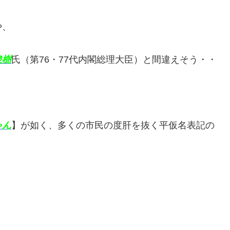
や、
俊樹
氏（第76・77代内閣総理大臣）と間違えそう・・
ゃん
】が如く、多くの市民の度肝を抜く平仮名表記の