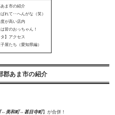
郡あま市の紹介
呼ばれて‥へんがな（笑）
由度が高い店内
タは皆のおっちゃん！
ンタ】アクセス
菓子屋たち（愛知県編）
部郡あま市の紹介
町⇔美和町⇔甚目寺町
】が合併！