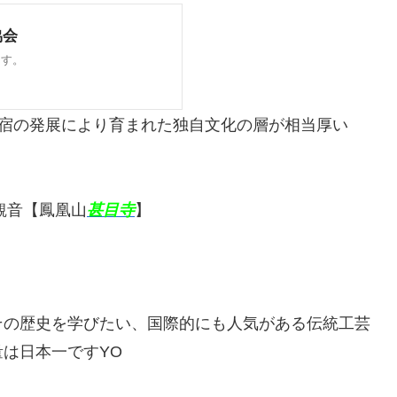
津宿の発展により育まれた独自文化の層が相当厚い
観音【鳳凰山
甚目寺
】
その歴史を学びたい、国際的にも人気がある伝統工芸
は日本一ですYO