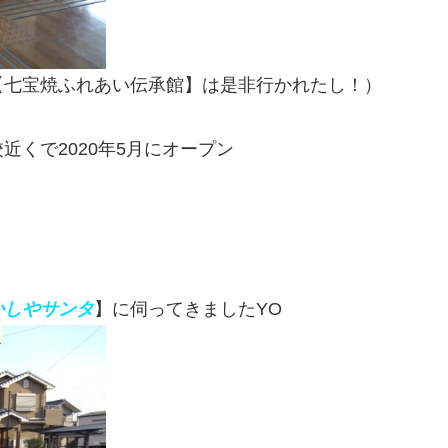
【七宝焼ふれあい伝承館】は是非行かれたし！）
くで2020年5月にオープン
かしや
サンタ
】に伺ってきましたYO