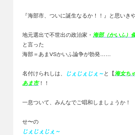
『海部市、ついに誕生なるか！！』と思いき
地元選出で不世出の政治家・
海部（かいふ）
と言った
海部＝あまVSかいふ論争が勃発……
名付けられしは、
じぇじぇじぇ～
と【
海女ち
あま市
！！
一息ついて、みんなでご唱和しましょうか！
せ〜の
じぇじぇじぇ～