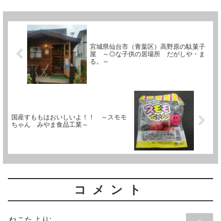
（1949年）に創業した『大...
宮城県仙台市（青葉区）高野原の駄菓子
屋 ～◎な子供の居場所 だがしや・ま
る。～
国産すももはおいしいよ！！ ～スモモ
ちゃん みやま食品工業～
コメント
ねこた
より: