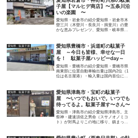
愛知県岩倉市・神野町川添の駄菓
知られ、その市域を流...
子屋【マルヒデ商店】〜五条川沿
いの楽園 〜
愛知県・岩倉市の紹介愛知県・岩倉市木
曽三川（木曽川・長良川・揖斐川）の豊
かな恵みプレゼンツ、愛知県・岐阜県・
三重県に連なる肥沃な濃尾平野のほぼ中
央に位置。市の南北を悠々流れ、【さく
ら名所100選】にも選出される美しき五条
愛知県豊橋市・浜道町の駄菓子
愛知県 駄菓子屋
川。400年の伝統を...
屋 ～今日も皆様、幸せな一日
を！ 駄菓子屋ハッピーday～
愛知県・豊橋市の紹介愛知県・豊橋市県
南東部に位置自動車輸出量は国内2位（1
位は名古屋港）・輸入量は国内首位にし
て、世界的にもトップレベルの国際自動
車貿易港・三河港の一翼（豊川市・蒲郡
市・田原市）を占め、東三河地方の商工
愛知県津島市・宝町の駄菓子
愛知県 駄菓子屋
業の要として君臨二川宿...
屋 〜いつでもおいで。いつでも
待ってるよ。駄菓子屋す〜さん〜
愛知県・津島市の紹介愛知県津島市。主
祭神・建速須佐之男命（スサノオノミコ
ト）が対馬よりこの地に移り、鎮まった
のが欽明天皇元年（西暦540年）の事。壮
麗にして荘厳今やその信仰は天下を巡
り、全国約3千ある天王社の総本山。市名
愛知県 駄菓子屋