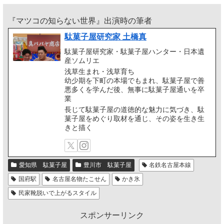
『マツコの知らない世界』出演時の筆者
駄菓子屋研究家 土橋真
駄菓子屋研究家・駄菓子屋ハンター・日本遺
産ソムリエ
浅草生まれ・浅草育ち
幼少期を下町の本場でもまれ、駄菓子屋で善
悪多くを学んだ後、無事に駄菓子屋通いを卒
業
長じて駄菓子屋の道徳的な魅力に気づき、駄
菓子屋をめぐり取材を通じ、その姿を生き生
きと描く
愛知県 駄菓子屋
豊川市 駄菓子屋
名鉄名古屋本線
国府駅
名古屋名物たこせん
かき氷
民家靴脱いで上がるスタイル
スポンサーリンク