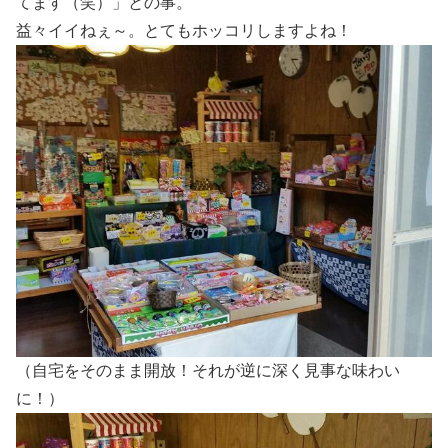
てます（笑）」との事。
益々イイねぇ～。とてもホッコリしますよね！
（自宅をそのまま開放！それが逆に深く見事な味わい
に！）