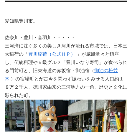
愛知県豊川市。
佐奈川・豊川・音羽川・・・・・
三河湾に注ぐ多くの美しき河川が流れる市域では、日本三
大稲荷の「
豊川稲荷（公式ＨＰ）
」が威風堂々と鎮座
し、伝統料理やＢ級グルメ「豊川いなり寿司」が食べられ
る門前町と、旧東海道の赤坂宿・御油宿（
御油の松並
木
）の宿場町とが古今を問わず賑わいをみせる人口約１
８万２千人、徳川家由来の三河地方の一角、歴史と文化に
彩られた町。