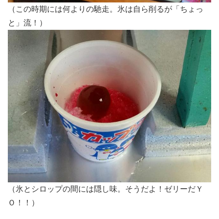
（この時期には何よりの馳走。氷は自ら削るが「ちょっ
と」流！）
（氷とシロップの間には隠し味。そうだよ！ゼリーだＹ
Ｏ！！）