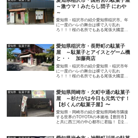
愛知県稲沢市・国府宮の駄菓子屋
愛知県 駄菓子屋
一ィィィイイ！って、...
～激ウマ！みたらし団子 にわや
～
愛知県・稲沢市の紹介愛知県稲沢市。年
に一度のハレの舞台は裸で入り乱れ
ろ！！！桜の名所でもある尾張大國霊神
社（通称・国府宮神社）で開催される
「国府宮はだか祭」は天下の奇祭として
全国区の知名度を誇り、旧東海道（宮宿)
愛知県稲沢市・長野町の駄菓子
愛知県 駄菓子屋
と旧中山道（垂井宿)を結ぶ旅...
屋 ～駄菓子とアイスとゲーム機
と・・ 加藤商店
愛知県・稲沢市の紹介愛知県・稲沢市年
に一度のハレの舞台は裸で入り乱れ
ろ！！！桜の名所でもある尾張大國霊神
社（通称・国府宮神社）で開催される
「国府宮はだか祭」は天下の奇祭として
全国区の知名度を誇り、旧東海道（宮宿)
愛知県岡崎市・欠町中通の駄菓子
愛知県 駄菓子屋
と旧中山道（垂井宿)を結ぶ旅...
屋 ～杉だがは今日も元気です！
【杉くんの駄菓子屋】〜
愛知県・岡崎市の紹介愛知県岡崎市隣接
する世界のTOYOTAの本拠地【豊田市】
と共に西三河の中心都市に君臨！【泣く
までまとうホトトギス】スタイルで天下
を統一した神君・徳川家康公の出身地に
して、多くの三河家臣団を育んだ事でも
愛知県 駄菓子屋