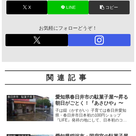
X
LINE
コピー
お気軽にフォローどうぞ！
関連記事
愛知県春日井市の駄菓子屋〜昇る
春日井市 駄菓子屋
朝日がごとく！『あさひや』〜
子は鎹（かすがい）子育ては春日井愛知
県・春日井市日本初の100円ショップ
『LIFE』発祥の地にして、日本初のコン
ビニエンスストア※『ココストア（タッ
クメイト）』発祥の地（※諸説あり）さ
らには、実生（食用）サボテン生産日本