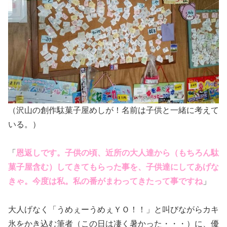
（沢山の創作駄菓子屋めしが！名前は子供と一緒に考えて
いる。）
「
恩返しです。子供の頃、近所の大人達から（もちろん駄
菓子屋含む）してきてもらった事を、子供達にしてあげな
きゃ。今度は私。私の番がまわってきたって事ですね
」
大人げなく「うめぇーうめぇＹＯ！！」と叫びながらカキ
氷をかき込む筆者（この日は凄く暑かった・・・）に、優