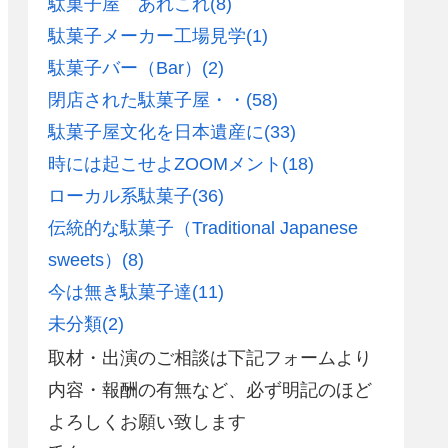
駄菓子屋 あれこれ
(8)
駄菓子メーカー工場見学
(1)
駄菓子バー（Bar）
(2)
閉店された駄菓子屋・・
(58)
駄菓子屋文化を日本遺産に
(33)
時には起こせよZOOMメント
(18)
ローカル系駄菓子
(36)
伝統的な駄菓子（Traditional Japanese
sweets）
(8)
今は無き駄菓子達
(11)
未分類
(2)
取材・出演のご相談は下記フォームより
内容・報酬の有無など、必ず明記のほど
よろしくお願い致します