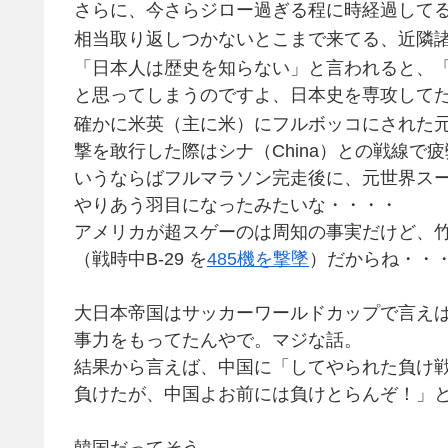
さらに、今さらジロー過ぎる程に時経過して
相当取り返しつかないとこまで来てる、近隣諸
「日本人は歴史を知らない」と言われると、
と思ってしまうのですよ、日本史を専攻して
確かに米英（主に米）にフルボッコにされた元
撃を敢行した際はシナ（China）との戦線で
いうならばフルマラソン完走後に、元世界スー
やりあう羽目になったみたいな・・・・
アメリカが超スゲーのは周知の事実だけど、竹や
（戦時中B-29 を
485機を撃墜
）だからね・・
大日本帝国はサッカーワールドカップで言えば
事力をもってたんやで。マジな話。
結果から言えば、中国に「してやられた負け戦
負けたが、中国よお前には負けとらんぞ！」
韓国だってそう。