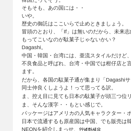
そもそも、あの国には・・
いや。
歴史の御託はここいらで止めときましょう。
冒頭のとおり、「If」は無いのだから、未来
もってこいなのが駄菓子じゃないかい？
Dagashi。
中国・韓国・台湾には、亜流スタイルだけど
不良食品と呼ばれ、台湾・中国では柑仔店と
ます。
だから、各国の駄菓子通が集まり「Dagash
同士仲良くしようよ！って思ってる訳。
ま、控え目に見ても日本の駄菓子が頭三つ位
ま、そんな漢字・・もとい感じで。
パッケージはアメリカの人気キャラクター・
日本で流通するも原産国は中国、でも販売は韓
NEONを紹介しまっせ、
안녕하세요