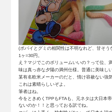
(ポパイとグミの相関性は不明なれど、甘そう
1ヶ=30円。
え？マジでこのボリュームいいの？って位、
味は真っ赤な夕陽の満州仕様。普通に美味し
某有名欧米メーカーのだと、情け容赦ない強
これは素晴らしいぞよ。
筆者はね。
今をときめくTPPもFTAも、元ネタは大日
ないのか！！と思っておる訳でね。