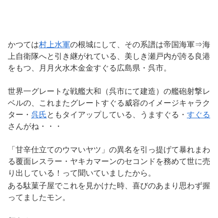
かつては
村上水軍
の根城にして、その系譜は帝国海軍⇒海
上自衛隊へと引き継がれている、美しき瀬戸内が誇る良港
をもつ、月月火水木金金すぐる広島県・呉市。
世界一グレートな戦艦大和（呉市にて建造）の艦砲射撃レ
ベルの、これまたグレートすぐる威容のイメージキャラク
ター・
呉氏
ともタイアップしている、うますぐる・
すぐる
さんがね・・・
「甘辛仕立てのウマいヤツ」の異名を引っ提げて暴れまわ
る覆面レスラー・ヤキカマーンのセコンドを務めて世に売
り出している！って聞いていましたから。
ある駄菓子屋でこれを見かけた時、喜びのあまり思わず握
ってましたモン。