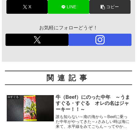
X
LINE
コピー
お気軽にフォローどうぞ！
関連記事
牛（Beef）にのった中年 ～うま
㈱すぐる
すぐる・すぐる オレの名はジャ
ーキー！！～
誰も知らない～南の海から～Beefに乗っ
た中年がやってきた～♪さみしい時は海に
来て、水平線をみてごらん～ってやかま
しい！！それは「イルカにのった少年」
のパロやろ。城みちるさんの。って憤る