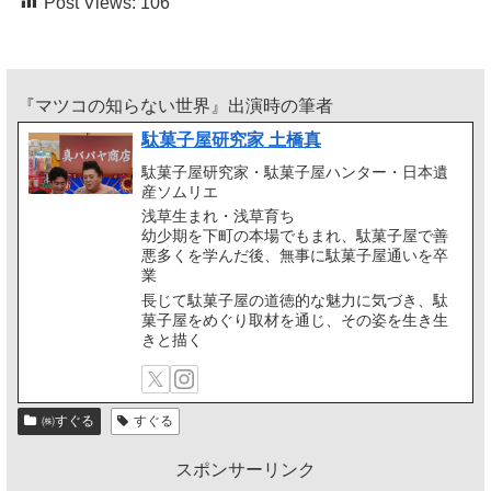
Post Views:
106
『マツコの知らない世界』出演時の筆者
駄菓子屋研究家 土橋真
駄菓子屋研究家・駄菓子屋ハンター・日本遺
産ソムリエ
浅草生まれ・浅草育ち
幼少期を下町の本場でもまれ、駄菓子屋で善
悪多くを学んだ後、無事に駄菓子屋通いを卒
業
長じて駄菓子屋の道徳的な魅力に気づき、駄
菓子屋をめぐり取材を通じ、その姿を生き生
きと描く
㈱すぐる
すぐる
スポンサーリンク