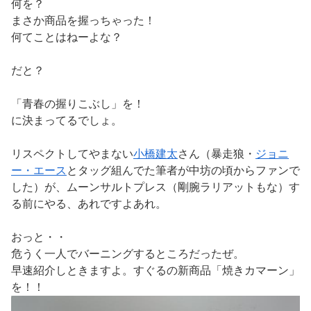
何を？
まさか商品を握っちゃった！
何てことはねーよな？
だと？
「青春の握りこぶし」を！
に決まってるでしょ。
リスペクトしてやまない
小橋建太
さん（暴走狼・
ジョニ
ー・エース
とタッグ組んでた筆者が中坊の頃からファンで
した）が、ムーンサルトプレス（剛腕ラリアットもな）す
る前にやる、あれですよあれ。
おっと・・
危うく一人でバーニングするところだったぜ。
早速紹介しときますよ。すぐるの新商品「焼きカマーン」
を！！