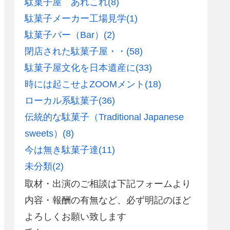
駄菓子屋 あれこれ
(8)
駄菓子メーカー工場見学
(1)
駄菓子バー（Bar）
(2)
閉店された駄菓子屋・・
(58)
駄菓子屋文化を日本遺産に
(33)
時には起こせよZOOMメント
(18)
ローカル系駄菓子
(36)
伝統的な駄菓子（Traditional Japanese
sweets）
(8)
今は無き駄菓子達
(11)
未分類
(2)
取材・出演のご相談は下記フォームより
内容・報酬の有無など、必ず明記のほど
よろしくお願い致します