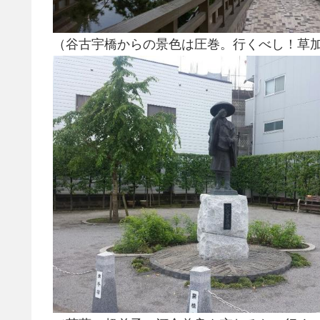
（谷古宇橋からの景色は圧巻。行くべし！草