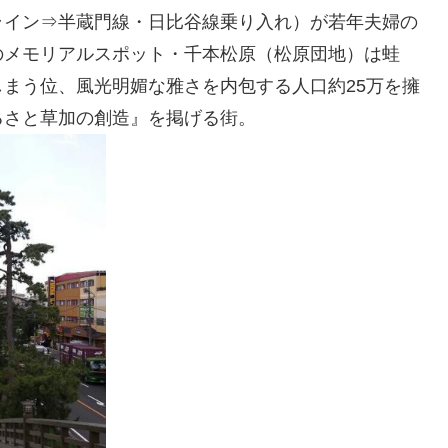
ライン⇒半蔵門線・日比谷線乗り入れ）が若年夫婦の
のメモリアルスポット・千本松原（松原団地）は蛙
まう位、風光明媚な雅さを内包する人口約25万を擁
るさと草加の創造』を掲げる街。