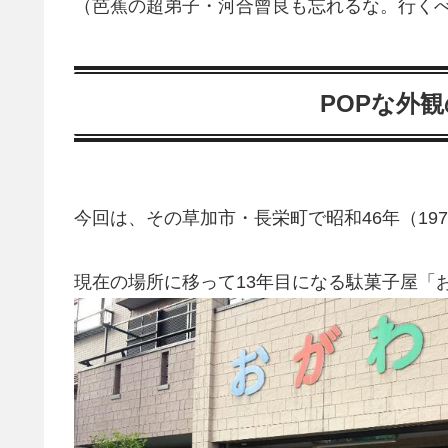
（芭蕉の超弟子・河合曾良も忘れるな。行く
POPな外
今回は、その草加市・長栄町で昭和46年（19
現在の場所に移って13年目になる駄菓子屋「