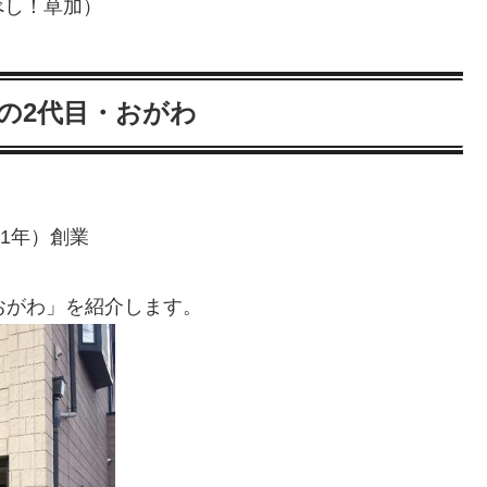
べし！草加）
観の2代目・おがわ
71年）創業
おがわ」を紹介します。