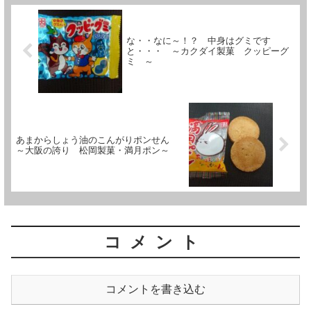
な・・なに～！？ 中身はグミです
と・・・ ～カクダイ製菓 クッピーグ
ミ ～
あまからしょう油のこんがりポンせん
～大阪の誇り 松岡製菓・満月ポン～
コメント
コメントを書き込む