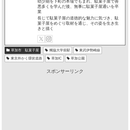
幼少期を下町の本場でもまれ、駄菓子屋で善
悪多くを学んだ後、無事に駄菓子屋通いを卒
業
長じて駄菓子屋の道徳的な魅力に気づき、駄
菓子屋をめぐり取材を通じ、その姿を生き生
きと描く
草加市 駄菓子屋
獨協大学前駅
東武伊勢崎線
東京外かく環状道路
草加IC
草加公園
スポンサーリンク