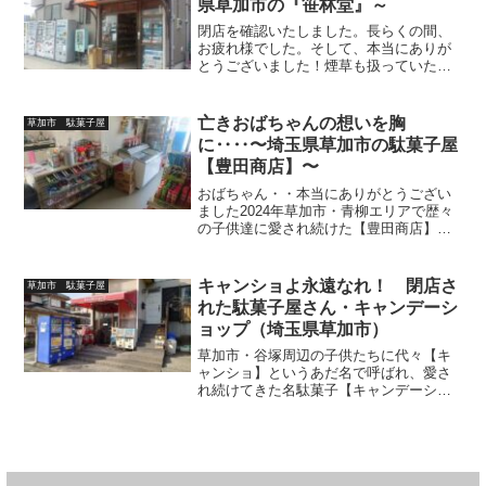
県草加市の『笹林堂』～
閉店を確認いたしました。長らくの間、
お疲れ様でした。そして、本当にありが
とうございました！煙草も扱っていたた
め、文字通り地域の老若男女に愛された
名店『笹林堂』のおばちゃんへのリスペ
クトと感謝を送りますそして通った子供
亡きおばちゃんの想いを胸
草加市 駄菓子屋
たち全員の忘備録の為に記...
に‥‥〜埼玉県草加市の駄菓子屋
【豊田商店】〜
おばちゃん・・本当にありがとうござい
ました2024年草加市・青柳エリアで歴々
の子供達に愛され続けた【豊田商店】の
おばちゃんが御逝去されたと、御主人
（おじちゃん）から伺いました😭😭しか
しそのおばちゃんの想いを胸に、今はお
キャンショよ永遠なれ！ 閉店さ
草加市 駄菓子屋
じちゃんが店を切り盛り...
れた駄菓子屋さん・キャンデーシ
ョップ（埼玉県草加市）
草加市・谷塚周辺の子供たちに代々【キ
ャンショ】というあだ名で呼ばれ、愛さ
れ続けてきた名駄菓子【キャンデーショ
ップ】『店を開店する時『エクレア』っ
て名前にしようと思って看板出したの
ね その際、あたまにキャンデーショッ
プ（英語圏でお菓子屋さんの...