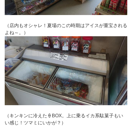
（店内もオシャレ！夏場のこの時期はアイスが重宝される
よね～。）
（キンキンに冷えた🍦BOX。上に乗るイカ系駄菓子もい
い感じ！ツマミにいかが？）