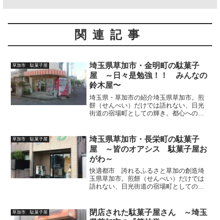
関連記事
埼玉県草加市・金明町の駄菓子
草加市 駄菓子屋
屋 ～日々是勉強！！ みんなの
鈴木屋〜
埼玉県・草加市の紹介埼玉県草加市。煎
餅（せんべい）だけでは語れない、日光
街道の宿場町としての輝き。都心へのア
クセスの良さ（東武スカイツリーライン
⇒半蔵門線・日比谷線乗り入れ）と、恵
まれた自然・子育てに優しい住環境が若
埼玉県草加市・長栄町の駄菓子
草加市 駄菓子屋
年夫婦のハートをガッチリ...
屋 ～皆のオアシス 駄菓子屋お
がわ～
快適都市 誇れるふるさと草加の創造埼
玉県草加市。煎餅（せんべい）だけでは
語れない、日光街道の宿場町としての輝
き。都心へのアクセスの良さ（東武スカ
イツリーライン⇒半蔵門線・日比谷線乗
り入れ）が若年夫婦のハートを射止め人
閉店された駄菓子屋さん ～埼玉
草加市 駄菓子屋
気エリアに躍進、松尾芭蕉...