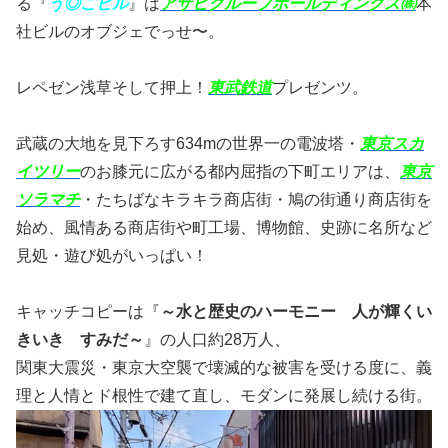
る『
う◎こビル
』は
アサヒグループホールディングス㈱
本
社ビルのオブジェでっせ〜。
レペゼン浅草そして押上！
東武鉄道
プレゼンツ。
武蔵の大地を見下ろす634mの世界一の電波塔・
東京スカ
イツリー
のお膝元に広がる都内屈指の下町エリアは、
東京
ソラマチ
・たちばなキラキラ商店街・鳩の街通り商店街を
始め、風情ある商店街や町工場、博物館、史跡に名所など
見処・遊び処がいっぱい！
キャッチコピーは『
～水と歴史のハーモニー 人が輝くい
きいき すみだ～
』の人口約28万人、
関東大震災・東京大空襲で壊滅的な被害を受ける度に、義
理と人情とド根性で建て直し、モダンに発展し続ける街。