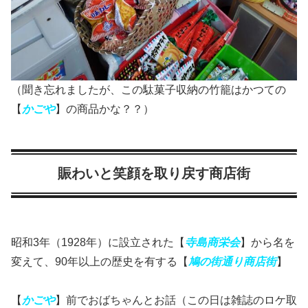
（聞き忘れましたが、この駄菓子収納の竹籠はかつての
【
かごや
】の商品かな？？）
賑わいと笑顔を取り戻す商店街
昭和3年（1928年）に設立された【
寺島商栄会
】から名を
変えて、90年以上の歴史を有する【
鳩の街通り
商店街
】
【
かごや
】前でおばちゃんとお話（この日は雑誌のロケ取