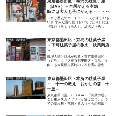
東京都墨田区・亀沢の駄菓子屋
墨田区 駄菓子屋
田3丁目で長年愛され続けた『長...
（BAR）～本所かえる本舗！
時には大人も子にかえる・・・～
～水と歴史のハーモニー～ 人が輝く いき
いき すみだ置行堀（おいてけぼり）に送
り提灯（ちょうちん）。足洗邸（あしあ
らいやしき）などなど・・・江戸時代、
現在の両国～向島に至る墨田区エリアで
起きたと言われているミステリー「本所
東京都墨田区・京島の駄菓子屋
墨田区 駄菓子屋
七不思議 」の事、...
～下町駄菓子屋の教え 秋葉商店
～
義理人情と路地が残る・東京都墨田区
（京島）エリア東京都墨田区・京島。皮
肉にも大規模災害時の２次被害の懸念か
らの再開発希望と皆が想う残してほしい
下町慕情とが同居する、山の天気と乙女
心のような複雑な町。今回はその京島で
東京都墨田区・本所の駄菓子屋
墨田区 駄菓子屋
近隣の子供から「おばちゃん...
～ 十一の教え おかしの森 十
一屋～
東京都墨田区。６３４ｍ、「武蔵の塔」
こと東京スカイツリーが聳え立つ、かつ
ての暴れ川・荒川と春のうららの隅田川
との間に広がるデルタ（三角州）地帯
は、魅惑の芸者タウン向島や、東京駄菓
子三大問屋街かつLike a Amerikanaな人