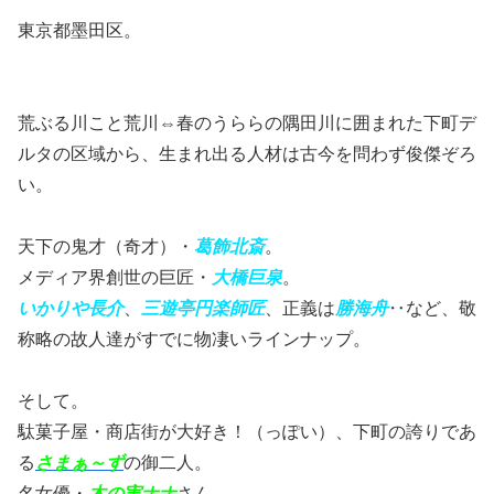
東京都墨田区。
荒ぶる川こと荒川⇔春のうららの隅田川に囲まれた下町デ
ルタの区域から、生まれ出る人材は古今を問わず俊傑ぞろ
い。
天下の鬼才（奇才）・
葛飾北斎
。
メディア界創世の巨匠・
大橋巨泉
。
いかりや
長介
、
三遊亭円楽師匠
、正義は
勝海舟
‥など、敬
称略の故人達がすでに物凄いラインナップ。
そして。
駄菓子屋・商店街が大好き！（っぽい）、下町の誇りであ
る
さまぁ～ず
の御二人。
名女優・
木の実ナナ
さん。