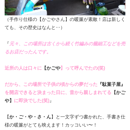
（手作り仕様の【かごやさん】の暖簾が素敵！店は新しく
ても、その歴史はなんと‥）
『
元々、この場所は古くから続く竹編みの籠細工などを売
るお店だったんです。
近所の人は口々に
【かごや
】って呼んでたの(笑)
だから、この場所で子供の頃からの夢だった
『駄菓子屋』
を開店できると決まった日に、昔から親しまれてる
【かご
や】
に即決でした(笑)
』
【
か・ご・や・さ・ん
】と一文字ずつ書かれた、手書き仕
様の暖簾がとても映えます！カッコいい〜！