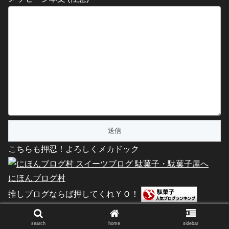
こちらも押忍！よろしくメカドック
にほんブログ村
推しブログならば押してくれＹＯ！
駄菓子 ブログランキングへ
search
home
sidebar