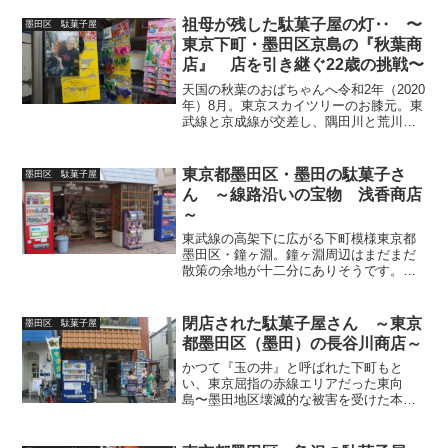
魅惑の芸者タウン向島や、東京駄菓子三
大問屋街かつアメリカ以上に人種の坩堝
祖母が残した駄菓子屋の灯‥ 〜
墨田区 駄菓子屋
の錦糸町、 国技館の両国...
東京下町・墨田区京島の『秋葉商
店』 店を引き継ぐ22歳の挑戦〜
天国の秋葉のおばちゃんへ令和2年（2020
年）8月。東京スカイツリーのお膝元。東
武線と京成線が交差し、隅田川と荒川の
流れに洗われた下町人情が残る、東京都
墨田区・京島エリア。子供達が大好き
で、そして子供達からも大変慕われてい
東京都墨田区・墨田の駄菓子さ
墨田区 駄菓子屋
た創業半世紀以上の...
ん ～線路沿いの宝物 浅香商店
～
東武線の高架下に広がる下町模様東京都
墨田区・鐘ヶ淵。鐘ヶ淵周辺はまだまだ
散策の余地が十二分にありそうです。先
日の「長谷川商店」さんから徒歩5分ほど
でもう一軒の駄菓子屋さんがあります。
頭上間近に東武線がガタンゴトン～ガタ
閉店された駄菓子屋さん ～東京
墨田区 駄菓子屋
ンゴトン～と走り、その...
都墨田区（墨田）の長谷川商店～
かつて『玉の井』と呼ばれた下町もと
い、東京屈指の赤線エリアだった東向
島〜墨田地区壊滅的な被害を受けた本
所・両国エリアとは対象的に東京大空襲
の被害を最小限にとどめた名残で、関東
大震災後の復興町割り（路地）が残る墨