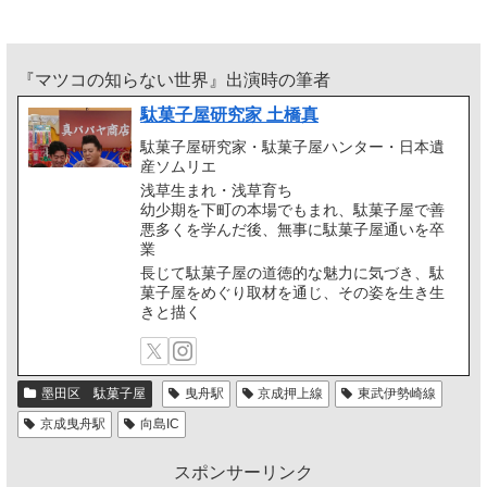
『マツコの知らない世界』出演時の筆者
駄菓子屋研究家 土橋真
駄菓子屋研究家・駄菓子屋ハンター・日本遺
産ソムリエ
浅草生まれ・浅草育ち
幼少期を下町の本場でもまれ、駄菓子屋で善
悪多くを学んだ後、無事に駄菓子屋通いを卒
業
長じて駄菓子屋の道徳的な魅力に気づき、駄
菓子屋をめぐり取材を通じ、その姿を生き生
きと描く
墨田区 駄菓子屋
曳舟駅
京成押上線
東武伊勢崎線
京成曳舟駅
向島IC
スポンサーリンク