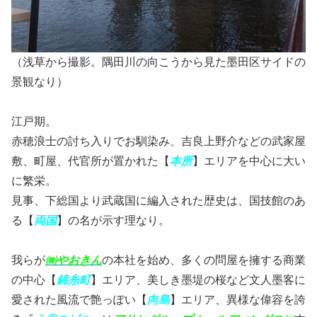
（浅草から撮影。隅田川の向こうから見た墨田区サイドの
景観なり）
江戸期。
赤穂浪士の討ち入りでお馴染み、吉良上野介などの武家屋
敷、町屋、代官所が置かれた【
本所
】エリアを中心に大い
に繁栄。
見事、下総国より武蔵国に編入された歴史は、国技館のあ
る【
両国
】の名が示す理なり。
我らが
㈱やおきん
の本社を始め、多くの問屋を擁する商業
の中心【
錦糸町
】エリア、美しき墨堤の桜など文人墨客に
愛された風流で艶っぽい【
向島
】エリア、異様な偉容を誇