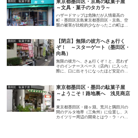
東京都墨田区・京島の駄菓子屋
墨田区 駄菓子屋
種の坩堝・...
～文具・菓子のタカラ～
ハザードマップは危険だが人情最高の
町・墨田区京島東京都墨田区・京島。空
襲の被害が比較的少なかったこの町は、
大正・昭和初期に建てられた長屋や狭い
路地が未だ残る事でも知られ、それと同
時に大規模災害時の２次被害が懸念され
【閉店】無限の彼方へさぁ行く
墨田区 駄菓子屋
ている地域でもあります。（...
ぞ！ ～スターゲート（墨田区・
向島）
無限の彼方へ、さぁ行くぞ！と、思わず
そのインナースペース（店内）に入った
際に、口に出そうになったほど安定の駄
菓子屋玩具さ・・夏場はかき氷好きな駄
菓子選手権『Ｄ－１グランプリ』を開催
するなど、遊び心満載の駄菓子屋でした
東京都墨田区・墨田の駄菓子屋
墨田区 駄菓子屋
が2024年8月、閉店さ...
～ようこそ！路地裏へ 浅見商店
～
東京都墨田区・鐘ヶ淵。荒川と隅田川の
間のデルタ地帯（三角州）に位置し、ス
カイツリー周辺の開発とはウ・ラ・ハ・
ラに昔ながらの人情と迷宮組曲のような
路地裏がカフェ・オ・レの様に交じり合
う下町。※正確には町名に「鐘ヶ淵」は
存在しない。東武スカイツ...