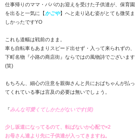
仕事帰りのママ・パパのお迎えを受けた子供達が、保育園
を出ると一気に【
かごや
】へと走り込む姿がとても微笑ま
しかったですYO
これも道幅は戦前のまま。
車も自転車もあまりスピード出せず・入って来られずの、
下町名物『小路の商店街』ならではの風物詩でございます
(笑)
もちろん、細心の注意を親御さんと共におばちゃんが払っ
てくれている事は言及の必要は無いでしょう。
『
みんな可愛くてしかたがないです(笑)
少し坂道になってるのて、転ばないか心配で×2
お母さん達より先に子供達が入ってきますね。