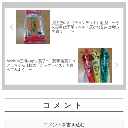
🇰🇷쫀디기（チョンディギ）🇰🇷 〜そ
の甘味は干芋レベル！仄かな甘みは焼い
て得よ！ 〜
Made in三河のポン菓子〜【野沢製菓】コ
アラちゃん仕様の『ホップライス』を食
べてみよう！〜
コメント
コメントを書き込む