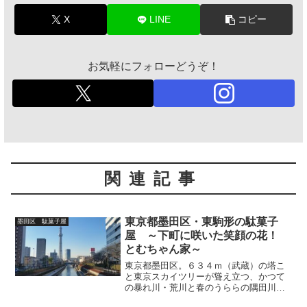
X
LINE
コピー
お気軽にフォローどうぞ！
関連記事
東京都墨田区・東駒形の駄菓子
墨田区 駄菓子屋
屋 ～下町に咲いた笑顔の花！
とむちゃん家～
東京都墨田区。６３４ｍ（武蔵）の塔こ
と東京スカイツリーが聳え立つ、かつて
の暴れ川・荒川と春のうららの隅田川と
の間に広がるデルタ（三角州）地帯は、