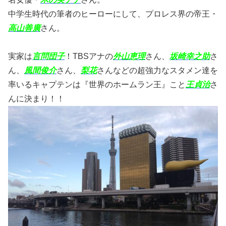
中学生時代の筆者のヒーローにして、プロレス界の帝王・
高山善廣
さん。
実家は
言問団子
！TBSアナの
外山恵理
さん、
坂崎幸之助
さ
ん、
風間俊介
さん、
梨花
さんなどの超強力なスタメン達を
率いるキャプテンは『世界のホームラン王』こと
王貞治
さ
んに決まり！！