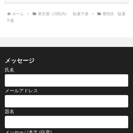
ホーム
東京都（23区内） 駄菓子屋
墨田区 駄菓
子屋
メッセージ
氏名
メールアドレス
題名
メッセージ本文 (任意)