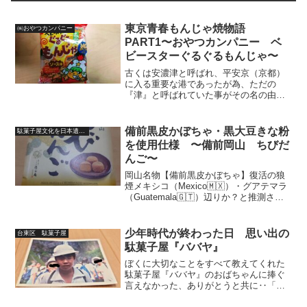
東京青春もんじゃ焼物語
㈱おやつカンパニー
PART1〜おやつカンパニー ベ
ビースターぐるぐるもんじゃ〜
古くは安濃津と呼ばれ、平安京（京都）
に入る重要な港であったが為、ただの
『津』と呼ばれていた事がその名の由
来。三重県の県庁所在地・津市に本社を
構える『おやつカンパニー』。世界中で
愛されるベビースター、腹減りっ子達の
備前黒皮かぼちゃ・黒大豆きな粉
駄菓子屋文化を日本遺産に
救世主・ブタメンをはじめ、全...
を使用仕様 〜備前岡山 ちびだ
んご〜
岡山名物【備前黒皮かぼちゃ】復活の狼
煙メキシコ（Mexico🇲🇽）・グアテマラ
（Guatemala🇬🇹）辺りか？と推測され
るも、実はハッキリとどこだか解明され
ていない原産地。日本には天文年間
（1532年〜1554年）に地球を半周しポル
少年時代が終わった日 思い出の
台東区 駄菓子屋
トガル...
駄菓子屋『ババヤ』
ぼくに大切なことをすべて教えてくれた
駄菓子屋『ババヤ』のおばちゃんに捧ぐ
言えなかった、ありがとうと共に‥「バ
バヤ」が空き地になったかつて、毎日通