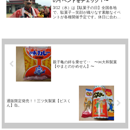
のイベントをチェック！〜
3/12（水）は【駄菓子の日】全国各地
で、駄菓子⇔笑顔が織りなす素敵なイベ
ントが各種開催予定です。休日に合わせ
る意味で3/8（土）・3/9（日）に開催さ
れるイベントも多いです！お近くの会場
で、駄菓子屋さん・団体さんで、皆さん
のたくさんの笑顔...
親子亀の絆を乗せて‥ 〜㈱大和製菓
【やまとのかめせん】〜
通販限定発売！！三ツ矢製菓【ビスく
ん】缶。