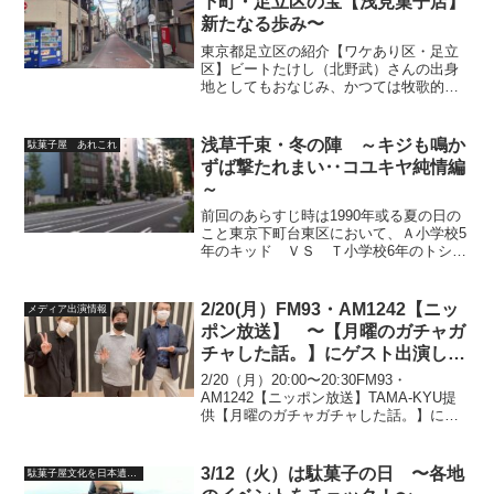
下町・足立区の宝【浅見菓子店】
新たなる歩み〜
東京都足立区の紹介【ワケあり区・足立
区】ビートたけし（北野武）さんの出身
地としてもおなじみ、かつては牧歌的な
下町風景が広がっていた東京都足立区。
江戸期の五街道である奥州・日光道中の
『千住宿』として栄えた宿場町は、今や
浅草千束・冬の陣 ～キジも鳴か
駄菓子屋 あれこれ
「首都圏で住みたい街ラン...
ずば撃たれまい‥コユキヤ純情編
～
前回のあらすじ時は1990年或る夏の日の
こと東京下町台東区において、Ａ小学校5
年のキッド ＶＳ Ｔ小学校6年のトシち
ゃんとの死闘は幕を閉じた・・半年後冷
え冷えする2月の末、或る日の放課後の事
チキは、相変わらず浅草の千束にあるお
2/20(月）FM93・AM1242【ニッ
メディア出演情報
もちゃ屋兼ゲー...
ポン放送】 〜【月曜のガチャガ
チャした話。】にゲスト出演しま
す〜
2/20（月）20:00〜20:30FM93・
AM1242【ニッポン放送】TAMA-KYU提
供【月曜のガチャガチャした話。】にゲ
スト出演させて頂きます。パーソナリテ
ィは、マルチなイケメン声優として知ら
れる森嶋秀太さん。ガチャ研究所の成田
3/12（火）は駄菓子の日 〜各地
駄菓子屋文化を日本遺産に
耕祐...