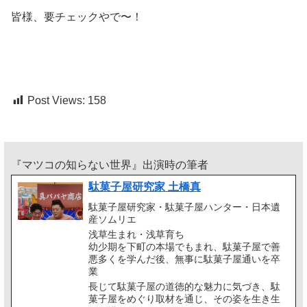
皆様、要チェックやで〜！
Post Views:
158
『マツコの知らない世界』出演時の筆者
駄菓子屋研究家 土橋真
駄菓子屋研究家・駄菓子屋ハンター・日本遺
産ソムリエ
浅草生まれ・浅草育ち
幼少期を下町の本場でもまれ、駄菓子屋で善
悪多くを学んだ後、無事に駄菓子屋通いを卒
業
長じて駄菓子屋の道徳的な魅力に気づき、駄
菓子屋をめぐり取材を通じ、その姿を生き生