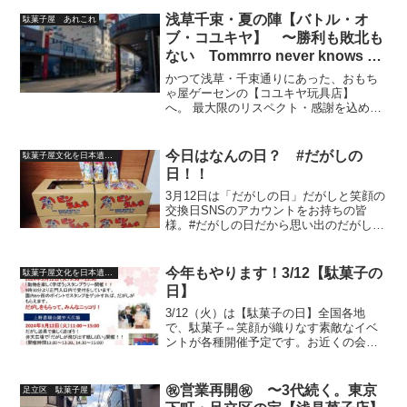
った店無き跡地を見た時。ボクの少年時
代は終わった‥オラが駄菓子屋【ババ
浅草千束・夏の陣【バトル・オ
駄菓子屋 あれこれ
ヤ】「ババヤ」とは。ボクの...
ブ・コユキヤ】 〜勝利も敗北も
ない Tommrro never knows な
日々
かつて浅草・千束通りにあった、おもち
ゃ屋ゲーセンの【コユキヤ玩具店】
へ。 最大限のリスペクト・感謝を込め、
この記事を捧ぐ‥1990 夏の日の君に「1
個上のくせにまるでよえーじゃねえか。
まっ、根性だけは認めてやるがな。」ピ
今日はなんの日？ #だがしの
駄菓子屋文化を日本遺産に
クピクと小刻みに震え...
日！！
3月12日は「だがしの日」だがしと笑顔の
交換日SNSのアカウントをお持ちの皆
様。#だがしの日だから思い出のだがしを
語ると、ハッシュタグをつけて、
Twitter・Instagramなど各SNSにて、駄菓
子の思い出を吐露して盛り上がりません
今年もやります！3/12【駄菓子の
駄菓子屋文化を日本遺産に
か？...
日】
3/12（火）は【駄菓子の日】全国各地
で、駄菓子⇔笑顔が織りなす素敵なイベ
ントが各種開催予定です。お近くの会場
で、駄菓子屋さん・団体さんで、皆さん
のたくさんの笑顔お待ちしてま〜す！！
ご近所で開催予定かどうか？お調べにな
㊗営業再開㊗ 〜3代続く。東京
足立区 駄菓子屋
って、遊びに行かれては...