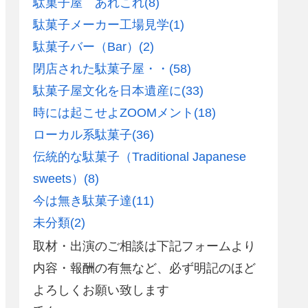
駄菓子屋 あれこれ
(8)
駄菓子メーカー工場見学
(1)
駄菓子バー（Bar）
(2)
閉店された駄菓子屋・・
(58)
駄菓子屋文化を日本遺産に
(33)
時には起こせよZOOMメント
(18)
ローカル系駄菓子
(36)
伝統的な駄菓子（Traditional Japanese
sweets）
(8)
今は無き駄菓子達
(11)
未分類
(2)
取材・出演のご相談は下記フォームより
内容・報酬の有無など、必ず明記のほど
よろしくお願い致します