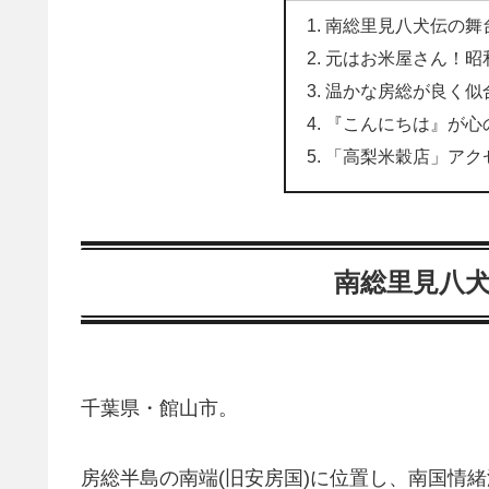
南総里見八犬伝の舞
元はお米屋さん！昭
温かな房総が良く似
『こんにちは』が心
「高梨米穀店」アク
南総里見八
千葉県・館山市。
房総半島の南端(旧安房国)に位置し、南国情