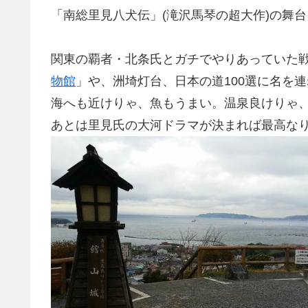
「南総里見八犬伝」(滝沢馬琴の超大作)の舞
関東の覇者・北条氏とガチでやりあっていた
物館
」や、洲埼灯台、日本の道100選に名を
海へも近けりゃ、魚もうまい。温泉良けりゃ
あとは里見氏の大河ドラマが決まれば最高なり