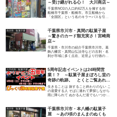
～受け継がれる心！ 大川商店～
千葉県NO2の人口約62万人を擁する街
船橋市千葉県・船橋市。市立船橋から
「全国区」という名のキラーパスを引き
継いだ「ふなっしー」人気は今だ絶大！
９つの路線と３７の駅がある鉄道王国な
がら、慢性的な交通渋滞はかなりのも
千葉県市川市・真間の駄菓子屋
市川市 駄菓子屋
の・・・船橋大神宮が見守...
～驚きのカード類充実さ！宮崎商
店～
千葉県・市川市の紹介千葉県市川市。葛
飾八幡宮・真間山弘法寺などの古刹・名
刹が市域に多く点在、近世より行徳の塩
田は大都市・江戸の胃袋を満たし、今で
は中山で馬好きの競争心を満たす。江戸
川をはさんで即東京にアクセス可能な恵
5周年記念イベントは24時間営
八千代市 駄菓子屋
まれた立地は、交通渋滞と...
業！？ ～駄菓子屋まぼろし堂の
奇跡の軌跡。 とくとご覧あれ！
～
生きることは 旅すること終わりのない こ
の道愛する人 そばに連れて夢探しながら
雨に降られて ぬかるんだ道でもいつかは
また 晴れる日がくるだろうああ～ くじの
アタリのようにおだやかにこの身をまか
せていたいああ～ くじのアタリのように
千葉県市川市・本八幡の駄菓子
市川市 駄菓子屋
移りゆく季...
屋 ～あの頃のまんまのぬくも