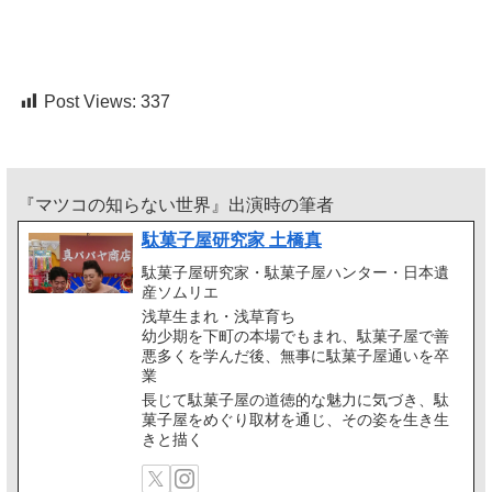
Post Views:
337
『マツコの知らない世界』出演時の筆者
駄菓子屋研究家 土橋真
駄菓子屋研究家・駄菓子屋ハンター・日本遺
産ソムリエ
浅草生まれ・浅草育ち
幼少期を下町の本場でもまれ、駄菓子屋で善
悪多くを学んだ後、無事に駄菓子屋通いを卒
業
長じて駄菓子屋の道徳的な魅力に気づき、駄
菓子屋をめぐり取材を通じ、その姿を生き生
きと描く