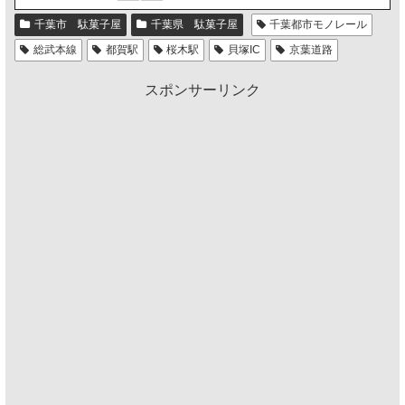
千葉市 駄菓子屋
千葉県 駄菓子屋
千葉都市モノレール
総武本線
都賀駅
桜木駅
貝塚IC
京葉道路
スポンサーリンク