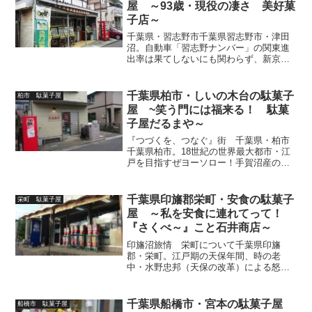
屋 ～93歳・現役の凄さ 美好菓
子店～
千葉県・習志野市千葉県習志野市・津田
沼。自動車「習志野ナンバー」の関東進
出率は果てしないにも関わらず、新京成
線「習志野駅」はなぜかお隣の船橋市に
あり、習志野市内にある駅はJR総武線
「津田沼駅」・京成線「京成津田沼
千葉県柏市・しいの木台の駄菓子
柏市 駄菓子屋
駅」・新京成線「新津田沼駅」...
屋 ~笑う門には福来る！ 駄菓
子屋だるまや～
『つづくを、つなぐ』街 千葉県・柏市
千葉県柏市。18世紀の世界最大都市・江
戸を目指すぜヨーソロー！手賀沼産の珍
味（水鳥・ウナギなど）を運ぶ下総鮮魚
（まな）街道の一部に過ぎない寒村だっ
た事は、遥か昔のMEMORYなり。陸軍の
千葉県印旛郡栄町・安食の駄菓子
栄町 駄菓子屋
飛行場や軍需産業が...
屋 ～私を安食に連れてって！
『さくべ～』こと石井商店～
印旛沼旅情 栄町について千葉県印旛
郡・栄町。江戸期の天保年間、時の老
中・水野忠邦（天保の改革）による怒涛
の開拓ラッシュをも跳ね除けた激シブな
印旛沼が今なおドーンと構える南部と、
茨城県境を蜩の声に包まれ悠々と流れる
千葉県船橋市・宮本の駄菓子屋
船橋市 駄菓子屋
利根川沿いの北部など水運に恵...