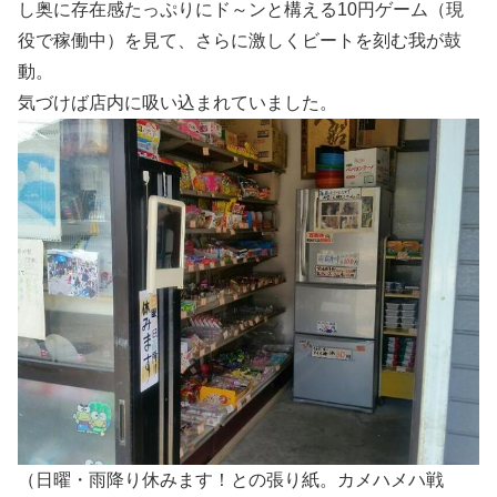
し奥に存在感たっぷりにド～ンと構える10円ゲーム（現
役で稼働中）を見て、さらに激しくビートを刻む我が鼓
動。
気づけば店内に吸い込まれていました。
（日曜・雨降り休みます！との張り紙。カメハメハ戦