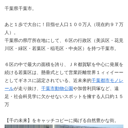
千葉県千葉市。
あと１歩で大台に！目指せ人口１００万人（現在約９７万
人）。
千葉県の県庁所在地にして、６区の行政区（美浜区・花見
川区・緑区・若葉区・稲毛区・中央区）を持つ千葉市。
６区の中で最大の面積を誇り、ＪＲ都賀駅を中心に発展を
続ける若葉区は、懸垂式として営業距離世界１ィィイーー
としてギネスに認定されている、近未来的
千葉都市モノレ
ール
が走り抜け、
千葉市動物公園
や加曾利貝塚など、遠
足・社会科見学に欠かせないスポットを擁する人口約１５
万
【千の未来】をキャッチコピーに掲げる自然豊かな街。