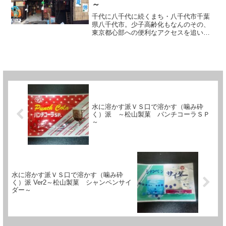
～
千代に八千代に続くまち・八千代市千葉
県八千代市。少子高齢化もなんのその、
東京都心部への便利なアクセスを追い風
に「東葉高速鉄道」沿線が大開発,年少人
口が増え続け人口千葉県下第6位に急浮上
するも、今なおノスタルジックな風景を
残す田園都市。今回は...
水に溶かす派ＶＳ口で溶かす（噛み砕
く）派 ～松山製菓 パンチコーラＳＰ
～
水に溶かす派ＶＳ口で溶かす（噛み砕
く）派 Ver2～松山製菓 シャンペンサイ
ダー～