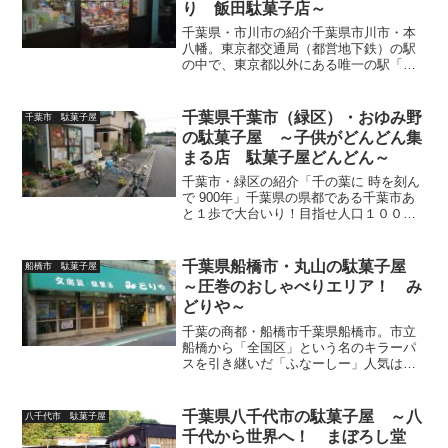
り 飯田駄菓子店～
千葉県・市川市の紹介千葉県市川市・本
八幡。東京都交通局（都営地下鉄）の駅
の中で、東京都以外にある唯一の駅「本
八幡」駅を中心に開発が進み、その鉄道
網のアクセスの良さとウ・ラ・ハ・ラ
に、慢性的な交通渋滞が巻き起こり続
千葉県千葉市（緑区）・おゆみ野
千葉市 駄菓子屋
け、いつまでも開通しない高速...
の駄菓子屋 ～子供がどんどん集
まる店 駄菓子屋どんどん～
千葉市・緑区の紹介「千の葉に 時を刻ん
で 900年」千葉県の県都である千葉市あ
と１歩で大台いり！目指せ人口１００万
人！※2018年現在 人口約９７万人。千
葉県の県庁所在地にして、６区の行政区
（美浜区・花見川区・緑区・若葉区・稲
千葉県船橋市・丸山の駄菓子屋
船橋市 駄菓子屋
毛区・中央区）...
～圧巻のおしゃべりエリア！ み
どりや～
千葉の商都・船橋市千葉県船橋市。市立
船橋から「全国区」という名のキラーパ
スを引き継いだ「ふなーしー」人気は今
なお絶大なり！！船橋大神宮が見守る市
域を走るアクセス良好な９つの路線と３
７のステーション。ららぽーとTOKYO-
千葉県八千代市の駄菓子屋 ～八
八千代市 駄菓子屋
BAY ・ ふなばし...
千代から世界へ！ まぼろし堂