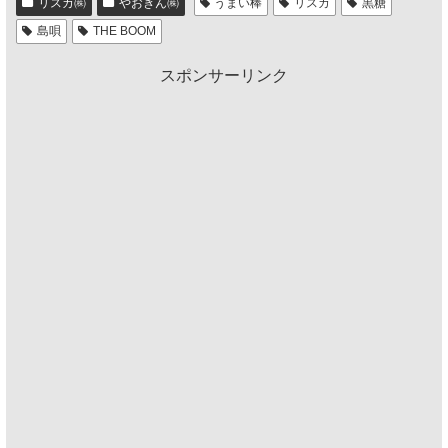
リスカ㈱
やおきん㈱
うまい棒
リスカ
黒糖
島唄
THE BOOM
スポンサーリンク