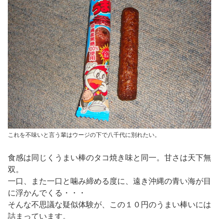
これを不味いと言う輩はウージの下で八千代に別れたい。
食感は同じくうまい棒のタコ焼き味と同一。甘さは天下無
双。
一口、また一口と噛み締める度に、遠き沖縄の青い海が目
に浮かんでくる・・・
そんな不思議な疑似体験が、この１０円のうまい棒いには
詰まっています。