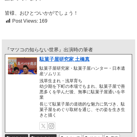
皆様、おひとついかがでしょう！
Post Views:
169
『マツコの知らない世界』出演時の筆者
駄菓子屋研究家 土橋真
駄菓子屋研究家・駄菓子屋ハンター・日本遺
産ソムリエ
浅草生まれ・浅草育ち
幼少期を下町の本場でもまれ、駄菓子屋で善
悪多くを学んだ後、無事に駄菓子屋通いを卒
業
長じて駄菓子屋の道徳的な魅力に気づき、駄
菓子屋をめぐり取材を通じ、その姿を生き生
きと描く