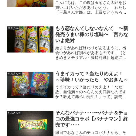
こんにちは。この度は玉葱さん太郎をお
買い上げいただきありがとう。 わたし
『玉葱さん太郎』は、上質なとうもろこ
しを使用し、ソース、調味料を混ぜ、口
あたりのよいかる〜いスナック菓子で
す。もりもり食べて、もりもり勉強し
もう恋なんてしないなんて 〜新
リスカ㈱
た‥‥。先生‥‥「大変よくな...
発売うまい棒のり塩味〜 言わな
いよ絶対
始まりがあれば終わりがあるように、出
会いがあれば別れがあるものです…（と
きめきメモリアル・藤崎詩織）超絶にど
うでもいい事なのですが、僕のうまい棒
一番星（好きな味）は、テリヤキバーガ
ー味なんですね。ですが、近所でも購買
うまイカって？当たりめえよ！
やおきん㈱
する事ができ、毎日食べて...
～珍味！いかったら やおきん～
うまイカって？当たりめえよ！「なぜ
故、自信満々のべらんめえ口調なのです
か？教えて赤ペ〇先生！」って、読売新
聞の名コーナー「人生相談」に投書され
たりとか、子供電話相談室とかに電話か
かって来たらどないすんの？進〇ゼミ！
そんなバナナ‥‥〜バナナ＆チョ
やおきん㈱
チャチャチャって言って、逃...
コの最強コラボ【バナナマン】終
売です‥‥
縁日でおなじみのチョコバナナから、そ