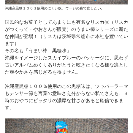
沖縄産黒糖１００％使用のにくい奴。ウージの森で食したい。
国民的なお菓子としてあまりにも有名なリスカ㈱（リスカ
がつくって・やおきんが販売）のうまい棒シリーズに新た
な仲間が登場！（リスカは茨城県常総市に本社を置いてい
ます）
その名も「うまい棒 黒糖味」
沖縄をイメージしたスカイブルーのパッケージに、思わず
古いアルバムめくりありがとうと呟きたくなる様な凛とし
た爽やかさを感じざるを得ません。
沖縄産黒糖１００％使用のこの黒糖味は、ツゥバーラーマ
もデンサー節も言葉の意味さえ分からない私でさえも、３
時のおやつにピッタリの濃厚な甘さがあると確信できま
す。