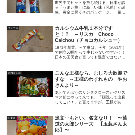
世界中でヒットを放ち続ける、日本が誇
る「うまい棒」に新しい味（兄弟）が誕
生。黄金に輝くそのパッケージ。一気に
バリッと貪りたい気持ちを抑えつ
つ・・・紹介します。「うまい棒」やき
とり味です！（なんとなく、とり皮っぽ
カルシウム牛乳１本分です
リスカ㈱
いパッケージもご愛嬌って事で）...
と！？ ～リスカ Choco
Calchou（チョコカルシュー）
1971年創業。って事は、今年（2021年）
で創立50周年って事じゃないですか！！
日本の国民食と言っても過言ではない
『うまい棒』シリーズや、『ハートチッ
プル』・『日本一なが〜いチョコ』な
ど、キラリと光る秀逸な駄菓子を創り続
こんな王様なら、むしろ大歓迎で
やおきん㈱
ける「おいしさのハ...
すな ～王様のわすれもの やお
きんより～
あわてんぼうのサンタクロースがクリス
マス前にやって来ても、「顔洗って出直
してこい！」と言えますが、王様があわ
てんぼうなら、その側近も侍女たちも大
変です！下手したらギロチンで・・・っ
て恐怖政治は間違いなくこの王様なら行
迷文‥もとい、名文なり！ 〜菓
㈱菓道
わないでしょう！むしろ大...
道の太郎シリーズ 【玉葱さん太
郎】〜