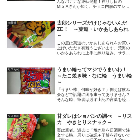
んなバナナな逆転発想！在りし日の
MISIAさんが如く、チョコ内服のマシュ
マロをバナナチョコで『つつみ込むよう
に‥』コーティングした㈱やおきんさん
プレゼンツ【バナナマン】ですが、2023
太郎シリーズだけじゃないんだ
㈱菓道
年終売されたとの事で...
ZE！ ～菓道・いかあしあられ
～
この度は菓道のいかあしあられをお買い
上げいただき有難うございます。荒海の
いかをあられに上手に練り込み、サラダ
油で軽くカラッと仕上げました。真っす
ぐにしようと思い努力しましたが、とき
どき曲がります。どうしてか
うまい輪ってマジでうまいわ！
リスカ㈱
な・・・・・・？でもおいしいですヨ...
～たこ焼き味・なに輪 うまい輪
～
「うまい棒、何味が好き？」例えば飲み
会などで話題に困る事ってありません？
そんな時、筆者は必ず上記の言葉を繰り
出し、突破口にしています。まあ、大方
は日の丸飛行隊の滑空クラスに華麗にス
ベるのが常ですが、筆者にとっては「栗
甘ダレはショパンの調べ ～リス
リスカ㈱
田艦隊レイテ湾突入」レベ...
カ やきとりスナック～
実は筆者。過去に「焼き鳥を居酒屋で注
文する時、周りに確認＋了解を得ないで