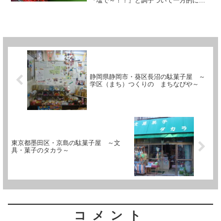
『塩で～！！』と調子づいて一方的に頼
むヤツ（タレが好きなヤツは「タレで良
いかな？」と気弱に聞いてくるケースが
圧倒的に多い）は、サウナから出てきて
汗を全く流さずに水風呂に...
静岡県静岡市・葵区長沼の駄菓子屋 ～
学区（まち）つくりの まちなびや～
東京都墨田区・京島の駄菓子屋 ～文
具・菓子のタカラ～
コメント