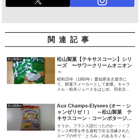
関連記事
松山製菓【テキサスコーン】シリ
松山製菓㈱
ーズ 〜サワークリームオニオン
～
昭和25年（1950年）愛知県名古屋市に
て、餅菓子メーカーとして創業。キャラ
メル・粉末ジュースをはじめ、同名古屋
市の中村区⇒西区へと本社を移転後も多
くの駄菓子で子供達の笑顔を守り続ける
松山製菓㈱鹿児島が出自今や国内外にネ
Aux Champs-Elysees (オー・シ
松山製菓㈱
ットワークを持つ㈱西...
ャンゼリゼ！） ～松山製菓 テ
キサスコーン・コーンポタージュ
味～
そうか。フランス語だったのか・・・フ
ランス料理を作る過程で出る洗練された
スープの中で「とろみ」のあるモノを仏