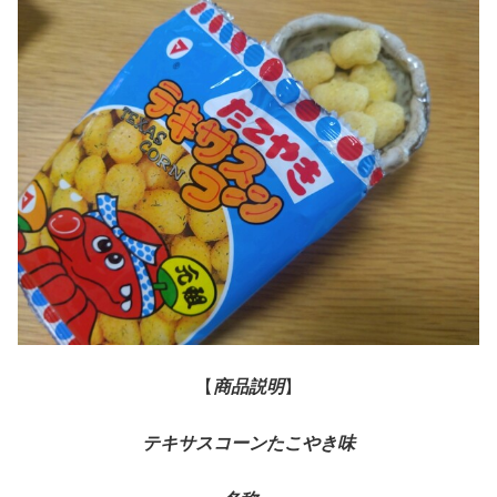
【
商品説明
】
テキサスコーンたこやき味