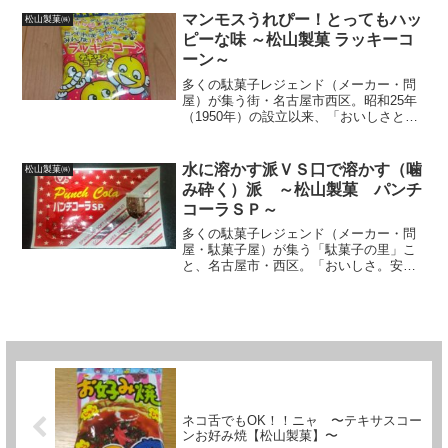
肉・肉！仲間の、もしくは自分自身の肉
マンモスうれぴー！とってもハッ
松山製菓㈱
やで〜って言っても仕方がな...
ピーな味 ～松山製菓 ラッキーコ
ーン～
多くの駄菓子レジェンド（メーカー・問
屋）が集う街・名古屋市西区。昭和25年
（1950年）の設立以来、「おいしさと、
たのしさと、真心と、あんしんを商品に
込めること」がコンセプト。テキサスコ
ーン・シリーズでおなじみの松山製菓
水に溶かす派ＶＳ口で溶かす（噛
松山製菓㈱
（株）もその一翼を担...
み砕く）派 ～松山製菓 パンチ
コーラＳＰ～
多くの駄菓子レジェンド（メーカー・問
屋・駄菓子屋）が集う「駄菓子の里」こ
と、名古屋市・西区。「おいしさ。安
心。まごころ。たのしさ」をお菓子に込
めて、作り続ける事６０有余年の松山製
菓もその一翼を担うレジェンドメーカ
ー！今回は、その松山製菓が誇...
ネコ舌でもOK！！ニャ 〜テキサスコー
ンお好み焼【松山製菓】〜