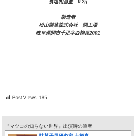
食塩相当量 0.2g
製造者
松山製菓株式会社 関工場
岐阜県関市千疋字西柳原2001
Post Views:
185
『マツコの知らない世界』出演時の筆者
駄菓子屋研究家 土橋真