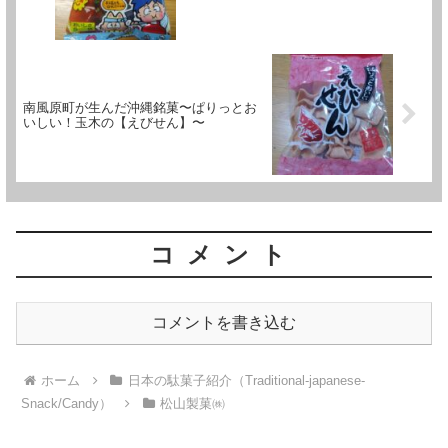
南風原町が生んだ沖縄銘菓〜ぱりっとお
いしい！玉木の【えびせん】〜
コメント
コメントを書き込む
ホーム
日本の駄菓子紹介（Traditional-japanese-
Snack/Candy）
松山製菓㈱