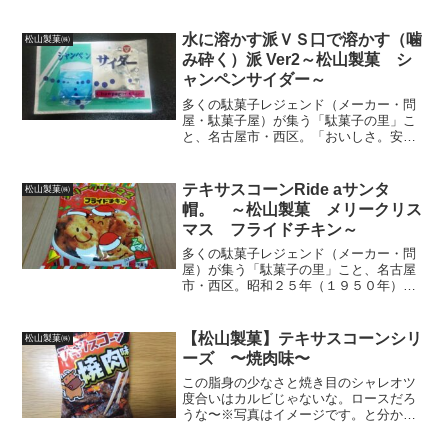
も）で見付けたら「速・買・食」のコン
ボをくり出してしまう「テキサスコー
ン」シリーズを生みだした「松山製菓
水に溶かす派ＶＳ口で溶かす（噛
松山製菓㈱
HP」も、その一翼を担うメー...
み砕く）派 Ver2～松山製菓 シ
ャンペンサイダー～
多くの駄菓子レジェンド（メーカー・問
屋・駄菓子屋）が集う「駄菓子の里」こ
と、名古屋市・西区。「おいしさ。安
心。まごころ。たのしさ」をお菓子に込
めて、作り続ける事６０有余年の松山製
菓もその一翼を担うレジェンドメーカ
テキサスコーンRide aサンタ
松山製菓㈱
ー！！今回紹介する松山製菓の...
帽。 ～松山製菓 メリークリス
マス フライドチキン～
多くの駄菓子レジェンド（メーカー・問
屋）が集う「駄菓子の里」こと、名古屋
市・西区。昭和２５年（１９５０年）の
設立以来、「おいしさと、たのしさと、
真心と、あんしんを商品に込めること」
がコンセプト。激ウマなテキサス・コー
【松山製菓】テキサスコーンシリ
松山製菓㈱
ンシリーズでお馴染み、松...
ーズ 〜焼肉味〜
この脂身の少なさと焼き目のシャレオツ
度合いはカルビじゃないな。ロースだろ
うな〜※写真はイメージです。と分かっ
ちゃいるけど、パケを見ただけでパブロ
フ（氏）の犬同様に涎が滴る程の肉・