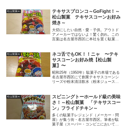
語でPotage（ポタージュ）と言い、澄ん
だモノをConsomme（コンソメ）と言っ
て区別したんだと・・・勉強になります
テキサスブロンコ～GoFight！～
松山製菓㈱
なぁ、諸君。...
松山製菓 テキサスコーンお好み
焼き～
大切にしたい自然・愛・子供。アウトド
アメーカーではないよ！驚く勿れ。この
言葉は名古屋市西区に本社を置く駄菓子
メーカー松山製菓のHPトップに掲げれら
ているメーカーコンセプト。「私たちの
使命は、おいしさと、たのしさと、まご
ネコ舌でもOK！！ニャ 〜テキ
松山製菓㈱
ころと、安心を、商品に...
サスコーンお好み焼【松山製
菓】〜
昭和25年（1950年）駄菓子の本場である
名古屋市西区にて創業テキサスコーンシ
リーズや粉末清涼飲水（粉末ジュース）
でおなじみのレジェンドメーカー【松山
製菓】久しぶりに【テキサスコーンお好
み焼】を食べてみたら、安定の美味しさ
スピニングトーホールド級の美味
松山製菓㈱
にパケに刻まれし文...
さ！～松山製菓 「テキサスコー
ン」フライドチキン～
多くの駄菓子レジェンド（メーカー・問
屋）が集う街・名古屋市西区。筆者が駄
菓子屋（スーパー・コンビニにおいて