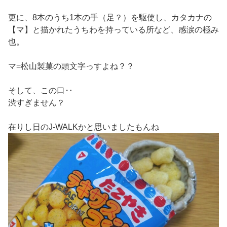
更に、8本のうち1本の手（足？）を駆使し、カタカナの
【マ】と描かれたうちわを持っている所など、感涙の極み
也。
マ=松山製菓の頭文字っすよね？？
そして、この口‥
渋すぎません？
在りし日のJ-WALKかと思いましたもんね