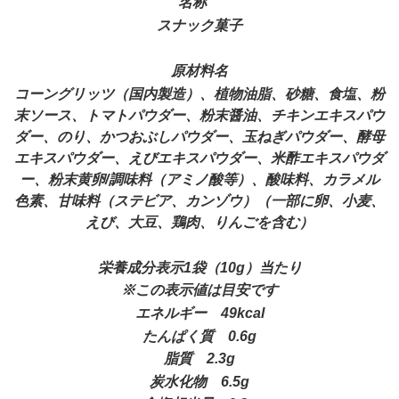
名称
スナック菓子
原材料名
コーングリッツ（国内製造）、植物油脂、砂糖、食塩、粉
末ソース、トマトパウダー、粉末醤油、チキンエキスパウ
ダー、のり、かつおぶしパウダー、玉ねぎパウダー、酵母
エキスパウダー、えびエキスパウダー、米酢エキスパウダ
ー、粉末黄卵/調味料（アミノ酸等）、酸味料、カラメル
色素、甘味料（ステビア、カンゾウ）（一部に卵、小麦、
えび、大豆、鶏肉、りんごを含む
）
栄養成分表示1袋（10g）当たり
※この表示値は目安です
エネルギー 49kcal
たんぱく質 0.6g
脂質 2.3g
炭水化物 6.5g