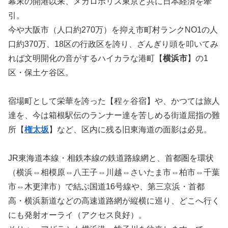
幕末の開港以来、メガロポリス東京と共に日本経済を牽
引。
今や大阪市（人口約270万）を抑え市町村ランクNO1の人
口約370万、18区の行政区を誇り、ざんぎり頭を叩いてみ
れば文明開化の音がするハイカラな港町【
横浜市
】の1
区・保土ケ谷区。
宿場町として栄華を誇った【程ヶ谷宿】や、かつては旅人
達を、今は箱根駅伝のランナー達を苦しめる街道屈指の難
所【
権太坂
】など、区内に残る旧東海道の面影は必見。
JR東海道本線・相鉄本線の鉄道路線網と、首都圏を環状
（横浜⇔相模原⇔八王子⇔川越⇔さいたま市⇔柏市⇔千葉
市⇔木更津市）で結ぶ国道16号線や、第三京浜・首都
高・横浜新道などの高速道路網が縦横に巡り、どこへ行く
にも発射オーライ（アクセス良好）。