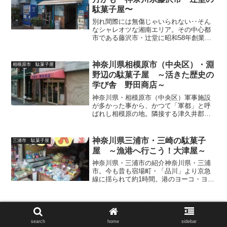
駄菓子屋〜
別れ間際には無傷じゃいられない‥そん
なシャレオツな湘南エリア。その中心都
市である藤沢市・辻堂に昭和58年創業の
素敵な駄菓子屋『ミカモ』があります
noteに記事をアップしましたので、御一
読のほどよろしくメカドックです
神奈川県相模原市（中央区）・淵
相模原市 駄菓子屋
野辺の駄菓子屋 ～活きた歴史の
学び舎 野田商店～
神奈川県・相模原市（中央区）軍事施設
が多かった事から、かつて「軍都」と呼
ばれし相模原の地。隣接する津久井郡
（藤野町・城山町・相模湖町・津久井
町）を吸収合併後の平成22年（2010
年）、「町田市とも一緒になっちゃいな
神奈川県三浦市・三崎の駄菓子
三浦市 駄菓子屋
YO」という声を華麗にスル...
屋 ～漁港へ行こう！大津屋～
神奈川県・三浦市の紹介神奈川県・三浦
市。今も昔も宿場町・「品川」より京急
線に揺られて約1時間。港のヨーコ・ヨコ
ハマ・ヨコスカをさらに超えた三浦半島
の最南部に位置し、寿司と新鮮な魚で有
名な三崎港や油壷・城ケ島等の自然豊か
神奈川県平塚市・東中原の駄菓子
平塚市 駄菓子屋
な情景と歴史と人情が見...
屋 ～45年、奮闘の軌跡 伊藤商
search
home
sidebar
店～