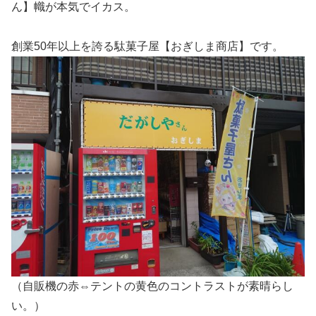
ん】幟が本気でイカス。
創業50年以上を誇る駄菓子屋【おぎしま商店】です。
（自販機の赤⇔テントの黄色のコントラストが素晴らし
い。）