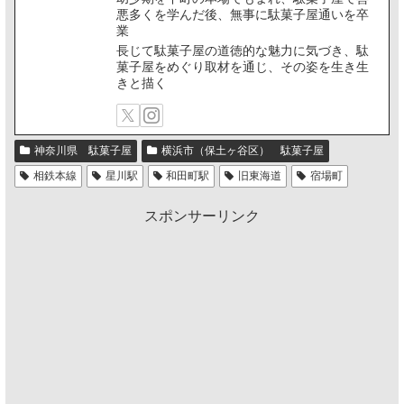
悪多くを学んだ後、無事に駄菓子屋通いを卒
業
長じて駄菓子屋の道徳的な魅力に気づき、駄
菓子屋をめぐり取材を通じ、その姿を生き生
きと描く
神奈川県 駄菓子屋
横浜市（保土ヶ谷区） 駄菓子屋
相鉄本線
星川駅
和田町駅
旧東海道
宿場町
スポンサーリンク