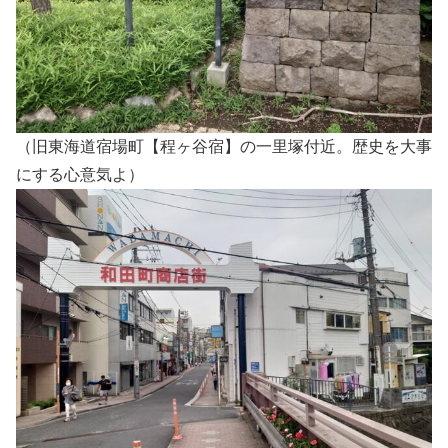
（旧東海道宿場町【程ヶ谷宿】の一里塚付近。歴史を大事
にする心意気よ）