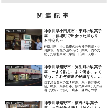
関連記事
神奈川県小田原市・東町の駄菓子
小田原市 駄菓子屋
屋 ～宿場町で出会った温もり
石井商店～
神奈川県・小田原市の紹介神奈川県・小
田原市。箱根の山を背に、関東一円を支
配した後北条家（早雲・氏綱・氏康・氏
政・氏直）が夢の都。江戸期に入ると難
所・箱根越え前の宿場町、城下町として
貫録をグンバツに備え、それに加え今で
神奈川県秦野市・弥生町の駄菓子
秦野市 駄菓子屋
は、かまぼこ・提灯・うい...
屋 〜よく話し、よく働き、よく
笑う。これぞ健康の秘訣なり。駄
菓子屋『岩国屋』〜
湧水滴る名水の里！神奈川県・秦野市の
紹介神奈川県秦野市。県民約900万人の命
綱（水源）であり、山梨・静岡との県境
付近に広がる雄大な丹沢山地の東端に聳
える関東屈指の霊山・大山。その麓、四
方を山地に囲まれた秦野盆地からは、良
神奈川県秦野市・横野の駄菓子
秦野市 駄菓子屋
質な地下水（秦野盆地...
屋 ～皆がそう呼ぶ『そうはん』