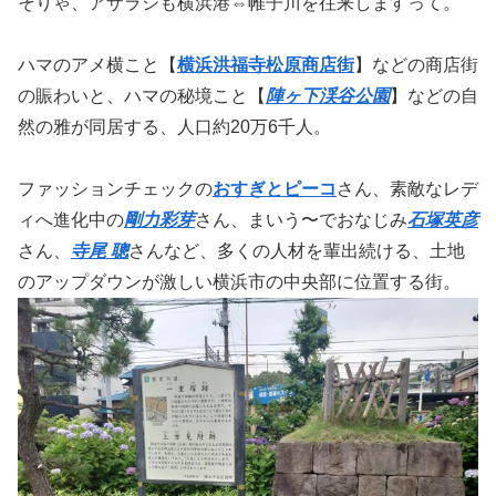
そりゃ、アザラシも横浜港⇔帷子川を往来しますって。
ハマのアメ横こと【
横浜洪福寺松原商店街
】などの商店街
の賑わいと、ハマの秘境こと【
陣ヶ下渓谷公園
】などの自
然の雅が同居する、人口約20万6千人。
ファッションチェックの
おすぎとピーコ
さん、素敵なレデ
ィへ進化中の
剛力彩芽
さん、まいう〜でおなじみ
石塚英彦
さん、
寺尾 聰
さんなど、多くの人材を輩出続ける、土地
のアップダウンが激しい横浜市の中央部に位置する街。