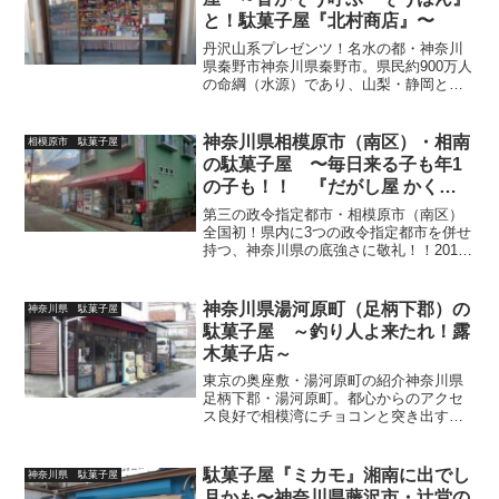
と！駄菓子屋『北村商店』〜
丹沢山系プレゼンツ！名水の都・神奈川
県秦野市神奈川県秦野市。県民約900万人
の命綱（水源）であり、山梨・静岡との
県境付近に広がる雄大な丹沢山地の東端
に聳える関東屈指の霊山・大山。その
麓、四方を山地に囲まれた秦野盆地から
神奈川県相模原市（南区）・相南
相模原市 駄菓子屋
は、良質な地下水（秦野...
の駄菓子屋 〜毎日来る子も年1
の子も！！ 『だがし屋 かくは
り商店』
第三の政令指定都市・相模原市（南区）
全国初！県内に3つの政令指定都市を併せ
持つ、神奈川県の底強さに敬礼！！2010
年。横浜市（人口約372万人）・川崎市
（人口約147万人）に続き、3つの行政区
（緑区・中央区・南区）と人口約72万人
神奈川県湯河原町（足柄下郡）の
神奈川県 駄菓子屋
を擁する第...
駄菓子屋 ～釣り人よ来たれ！露
木菓子店～
東京の奥座敷・湯河原町の紹介神奈川県
足柄下郡・湯河原町。都心からのアクセ
ス良好で相模湾にチョコンと突き出す真
鶴半島・温泉街湯河原を侮る勿れ、森あ
り海あり磯遊びありと、世代を問わず家
族連れから孤高な釣り人までをも完璧に
駄菓子屋『ミカモ』湘南に出でし
神奈川県 駄菓子屋
癒す、スライムべホマズン...
月かも〜神奈川県藤沢市・辻堂の