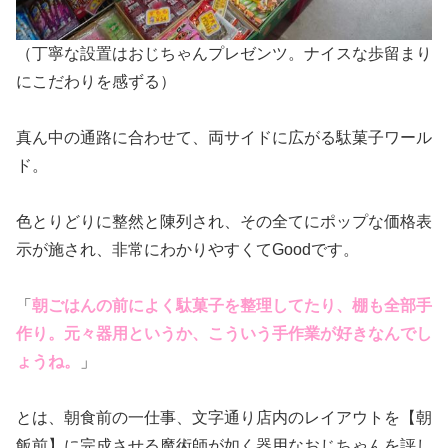
（丁寧な設置はおじちゃんプレゼンツ。ナイスな歩留まり
にこだわりを感ずる）
真ん中の通路に合わせて、両サイドに広がる駄菓子ワール
ド。
色とりどりに整然と陳列され、その全てにポップな価格表
示が施され、非常にわかりやすくてGoodです。
「
朝ごはんの前によく駄菓子を整理してたり、棚も全部手
作り。元々器用というか、こういう手作業が好きなんでし
ょうね。
」
とは、朝食前の一仕事、文字通り店内のレイアウトを【朝
飯前】に完成させる魔術師が如く器用なおじちゃんを評し