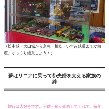
（松本城・犬山城から京急・相鉄・いすみ鉄道までが鎮
座。ゆっくり鑑賞しよう！）
夢はリニアに乗って👍夫婦を支える家族の
絆
「
旅行は大好きです。子供・孫が企画してくれて、毎年