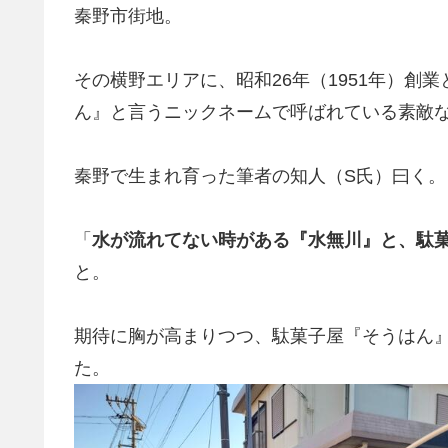
秦野市街地。
その横野エリアに、昭和26年（1951年）創
ん』と言うニックネームで呼ばれている素敵
秦野で生まれ育った筆者の知人（S氏）曰く。
「
水が流れてない時がある『水無川』と、駄
と。
期待に胸が高まりつつ、駄菓子屋『そうはん
た。