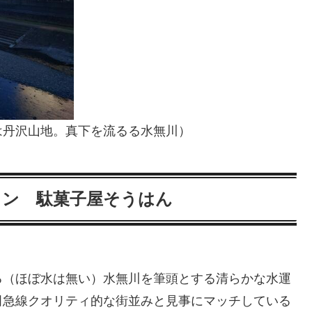
は丹沢山地。真下を流るる水無川）
ソン 駄菓子屋そうはん
る（ほぼ水は無い）水無川を筆頭とする清らかな水運
田急線クオリティ的な街並みと見事にマッチしている