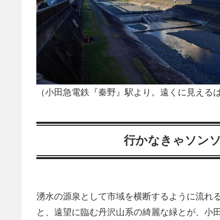
（小田急電鉄『秦野』駅より。遠くに見える
行かなきゃソン
湧水の源泉として市域を横断するように流れ
と、遠望に臨む丹沢山系の綺麗な緑とが、小