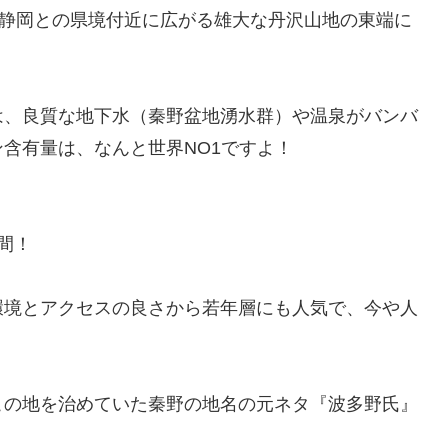
・静岡との県境付近に広がる雄大な丹沢山地の東端に
は、良質な地下水（秦野盆地湧水群）や温泉がバンバ
含有量は、なんと世界NO1ですよ！
間！
環境とアクセスの良さから若年層にも人気で、今や人
この地を治めていた秦野の地名の元ネタ『波多野氏』