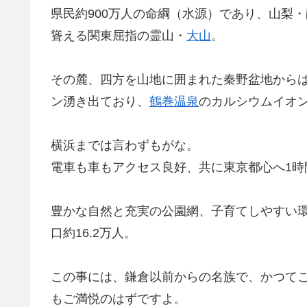
県民約900万人の命綱（水源）であり、山梨
聳える関東屈指の霊山・
大山
。
その麓、四方を山地に囲まれた秦野盆地から
ン湧き出ており、
鶴巻温泉
のカルシウムイオン
横浜までは言わずもがな。
電車も車もアクセス良好、共に東京都心へ1時
豊かな自然と充実の公園網、子育てしやすい
口約16.2万人。
この事には、鎌倉以前からの名族で、かつて
もご満悦のはずですよ。