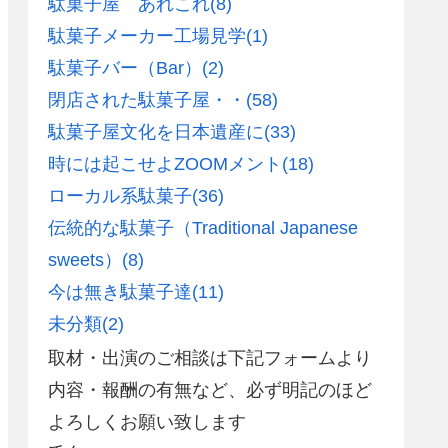
駄菓子屋 あれこれ
(8)
駄菓子メーカー工場見学
(1)
駄菓子バー（Bar）
(2)
閉店された駄菓子屋・・
(58)
駄菓子屋文化を日本遺産に
(33)
時には起こせよZOOMメント
(18)
ローカル系駄菓子
(36)
伝統的な駄菓子（Traditional Japanese
sweets）
(8)
今は無き駄菓子達
(11)
未分類
(2)
取材・出演のご相談は下記フォームより
内容・報酬の有無など、必ず明記のほど
よろしくお願い致します