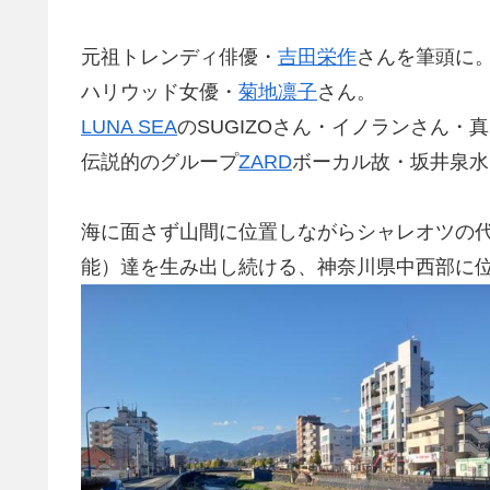
元祖トレンディ俳優・
吉田栄作
さんを筆頭に
ハリウッド女優・
菊地凛子
さん。
LUNA SEA
のSUGIZOさん・イノランさん
伝説的のグループ
ZARD
ボーカル故・坂井泉水
海に面さず山間に位置しながらシャレオツの
能）達を生み出し続ける、神奈川県中西部に