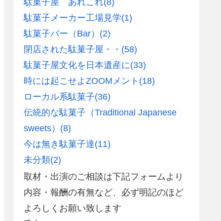
駄菓子屋 あれこれ
(8)
駄菓子メーカー工場見学
(1)
駄菓子バー（Bar）
(2)
閉店された駄菓子屋・・
(58)
駄菓子屋文化を日本遺産に
(33)
時には起こせよZOOMメント
(18)
ローカル系駄菓子
(36)
伝統的な駄菓子（Traditional Japanese
sweets）
(8)
今は無き駄菓子達
(11)
未分類
(2)
取材・出演のご相談は下記フォームより
内容・報酬の有無など、必ず明記のほど
よろしくお願い致します