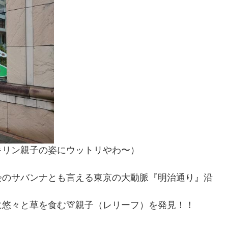
キリン親子の姿にウットリやわ〜）
会のサバンナとも言える東京の大動脈『明治通り』沿
悠々と草を食む🦒親子（レリーフ）を発見！！