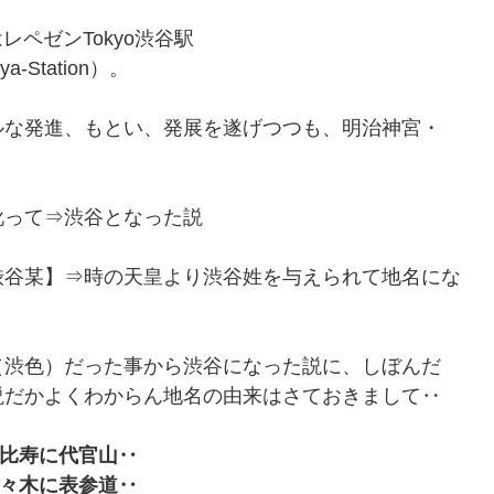
レペゼンTokyo渋谷駅
ya-Station）。
ルな発進、もとい、発展を遂げつつも、明治神宮・
訛って⇒渋谷となった説
渋谷某】⇒時の天皇より渋谷姓を与えられて地名にな
（渋色）だった事から渋谷になった説に、しぼんだ
説だかよくわからん地名の由来はさておきまして‥
比寿に代官山‥
々木に表参道‥