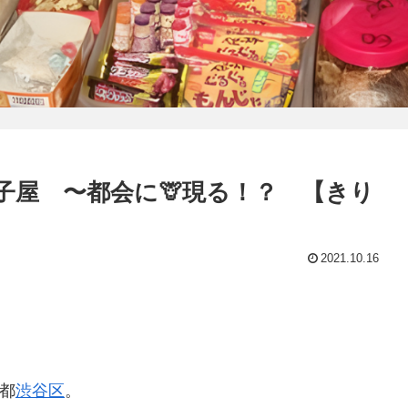
子屋 〜都会に🦒現る！？ 【きり
2021.10.16
都
渋谷区
。