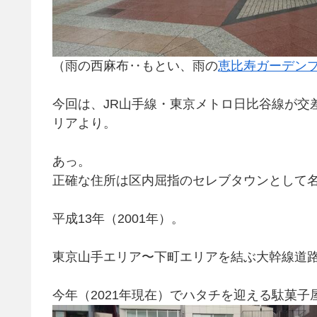
（雨の西麻布‥もとい、雨の
恵比寿ガーデン
今回は、JR山手線・東京メトロ日比谷線が交
リアより。
あっ。
正確な住所は
区内屈指のセレブタウンとして
平成13年（2001年）。
東京山手エリア〜下町エリアを結ぶ大幹線道
今年（2021年現在）でハタチを迎える駄菓