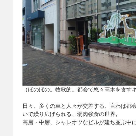
（ほのぼの。牧歌的。都会で悠々高木を食す
日々、多くの車と人々が交差する、言わば都
いで繰り広げられる、弱肉強食の世界。
高層・中層、シャレオツなビルが建ち並ぶ中に