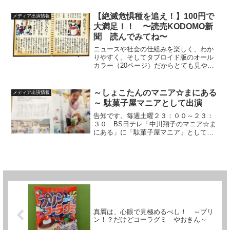
【絶滅危惧種を追え！】100円で
メディア出演情報
大満足！！ 〜読売KODOMO新
聞 読んでみてね〜
ニュースや社会の仕組みを楽しく、わか
りやすく。そしてタブロイド版のオール
カラー（20ページ）だからとても見やす
く。子供達はもちろんの事、大人が読ん
でも実に勉強になる読売KODOMO新聞
（毎週木曜日発刊）の人気コーナー【絶
～しょこたんのマニア☆まにある
メディア出演情報
滅危惧種を追え！】に...
～ 駄菓子屋マニアとして出演
告知です。毎週土曜２３：００～２３：
３０ BS日テレ「中川翔子のマニア☆ま
にある」に「駄菓子屋マニア」として出
演します。2/22（土） 3/1（土）の二週
連続放送予定です。駄菓子・駄菓子屋は
日本が誇る、心の文化。これからも多く
の人たちに伝え...
真贋は、心眼で見極めるべし！ ～プリ
ン！？だけどコーラグミ やおきん～