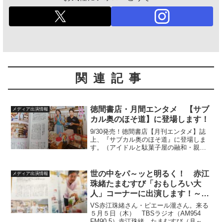
関連記事
徳間書店・月間エンタメ 【サブ
メディア出演情報
カル奥のほそ道】に登場します！
9/30発売！徳間書店【月刊エンタメ】誌
上、『サブカル奥のほそ道』に登場しま
す。（アイドルと駄菓子屋の融和・親和
性は限りなくPERFECTに近いぜよ！）永
遠に中学生、『私立恵比寿中学』の小林
歌穂ちゅわ〜んと、都内の駄菓子屋ハシ
世の中をパ～ッと明るく！ 赤江
メディア出演情報
ゴ探検記を、3...
珠緒たまむすび「おもしろい大
人」コーナーに出演します！～
AM954 FM90.5にチューナー
VS赤江珠緒さん・ピエール瀧さん。来る
ON！！～
５月５日（木） TBSラジオ（AM954
FM90.5）赤江珠緒 たまむすび（月～金