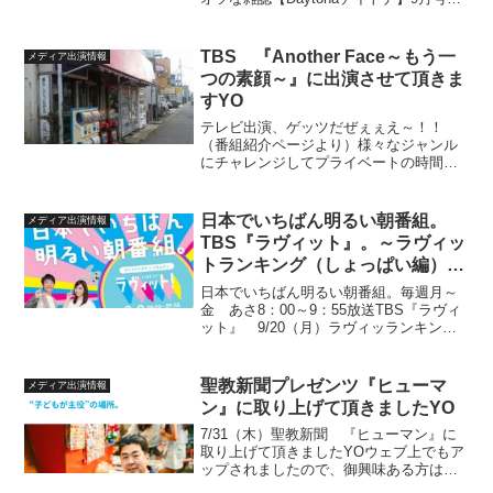
頭特集〜エキセントリック趣味人の楽し
く愉快な人生論〜に登場しますYO僕の他
の趣味人の方々も呪物蒐集旧車DIYレスト
TBS 『Another Face～もう一
メディア出演情報
ア異型矢印...
つの素顔～』に出演させて頂きま
すYO
テレビ出演、ゲッツだぜぇぇえ～！！
（番組紹介ページより）様々なジャンル
にチャレンジしてプライベートの時間を
キラキラ輝かせている人たち！彼らの
「仕事タイム」と「プライベートタイ
ム」を紹介！毎週日曜日・午後12時54
日本でいちばん明るい朝番組。
メディア出演情報
分〜12/14（日）放送TB...
TBS『ラヴィット』。～ラヴィッ
トランキング（しょっぱい編）で
すYO～
日本でいちばん明るい朝番組。毎週月～
金 あさ8：00～9：55放送TBS『ラヴィ
ット』 9/20（月）ラヴィッランキング
に出演させて頂きます。前回8/23（月）
放送の『ラヴィットランキング 駄菓子
（甘い編）』が大好評につき！！第2弾と
聖教新聞プレゼンツ『ヒューマ
メディア出演情報
して『...
ン』に取り上げて頂きましたYO
7/31（木）聖教新聞 『ヒューマン』に
取り上げて頂きましたYOウェブ上でもア
ップされましたので、御興味ある方はよ
ろしくメカドックです