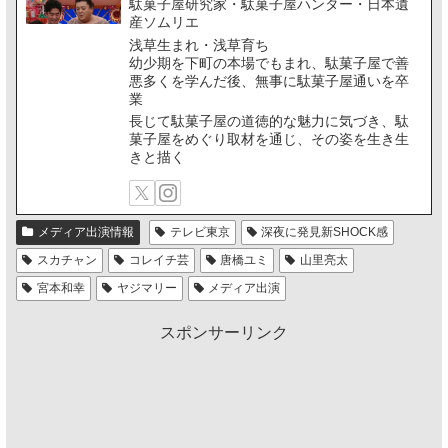
駄菓子屋研究家・駄菓子屋ハンター・日本遺
産ソムリエ
浅草生まれ・浅草育ち
幼少期を下町の本場でもまれ、駄菓子屋で善
悪多くを学んだ後、無事に駄菓子屋通いを卒
業
長じて駄菓子屋の道徳的な魅力に気づき、駄
菓子屋をめぐり取材を通じ、その姿を生き生
きと描く
メディア出演情報
テレビ東京
深夜に発見新SHOCK感
スカチャン
コレイチ芸
唐橋ユミ
山里亮太
宮本和幸
ヤジマリー
メディア出演
スポンサーリンク