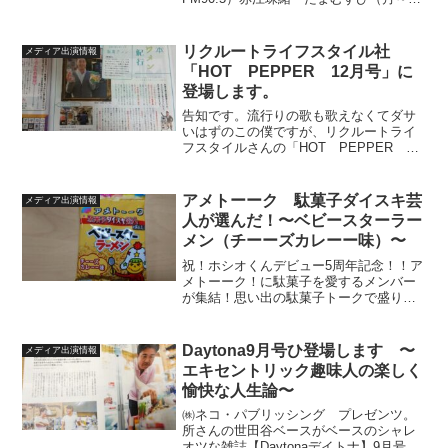
1時～3時半放送）の「おもしろい大人」
コーナーに、駄菓子屋研究家として出演
させて頂きます。３時～３時２０分まで
リクルートライフスタイル社
メディア出演情報
の２０分...
「HOT PEPPER 12月号」に
登場します。
告知です。流行りの歌も歌えなくてダサ
いはずのこの僕ですが、リクルートライ
フスタイルさんの「HOT PEPPER 12
月号」の「日本キワメン紀行」に駄菓子
メンとしてとりあげて頂きました。全国
で約320万部発行の歴史あるマンモス級の
アメトーーク 駄菓子ダイスキ芸
メディア出演情報
フリーペーパ...
人が選んだ！〜ベビースターラー
メン（チーーズカレーー味）〜
祝！ホシオくんデビュー5周年記念！！ア
メトーーク！に駄菓子を愛するメンバー
が集結！思い出の駄菓子トークで盛り上
がる中、好きな味を1つだけ選んでベビー
スターを作る1回限りのコラボレーション
夢キカクがアメトーークで実現しまし
Daytona9月号ひ登場します 〜
メディア出演情報
た！そんな駄菓子ダイ...
エキセントリック趣味人の楽しく
愉快な人生論〜
㈱ネコ・パブリッシング プレゼンツ。
所さんの世田谷ベースがベースのシャレ
オツな雑誌【Daytonaデイトナ】9月号巻