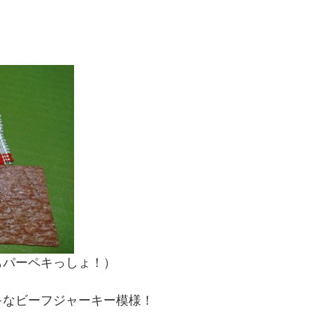
もパーペキっしょ！）
キなビーフジャーキー模様！