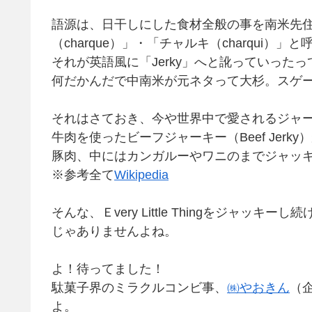
語源は、日干しにした食材全般の事を南米先
（charque）」・「チャルキ（charqui）
それが英語風に「Jerky」へと訛っていったっ
何だかんだで中南米が元ネタって大杉。スゲ
それはさておき、今や世界中で愛されるジャ
牛肉を使ったビーフジャーキー（Beef Jer
豚肉、中にはカンガルーやワニのまでジャッ
※参考全て
Wikipedia
そんな、Ｅvery Little Thingをジャ
じゃありませんよね。
よ！待ってました！
駄菓子界のミラクルコンビ事、
㈱やおきん
（
よ。