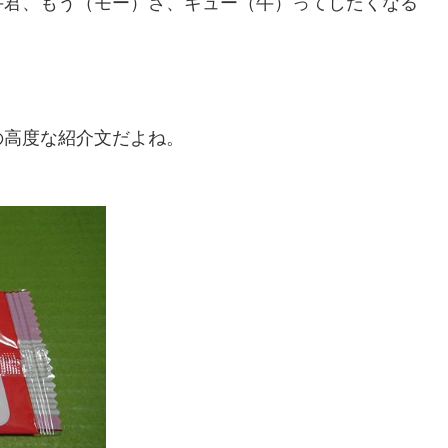
牛君、もう（モー）さ、ギュー（牛）ってしたくなる
。
の高度な紹介文だよね。