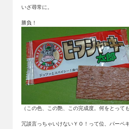
いざ尋常に。
勝負！
（この色、この艶、この完成度。何をとって
冗談言っちゃいけないＹＯ！って位、パーペ