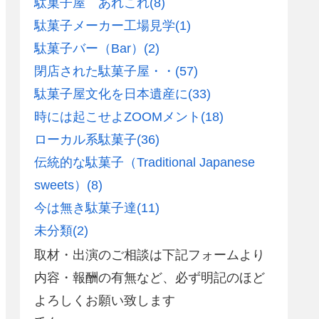
駄菓子屋 あれこれ
(8)
駄菓子メーカー工場見学
(1)
駄菓子バー（Bar）
(2)
閉店された駄菓子屋・・
(57)
駄菓子屋文化を日本遺産に
(33)
時には起こせよZOOMメント
(18)
ローカル系駄菓子
(36)
伝統的な駄菓子（Traditional Japanese
sweets）
(8)
今は無き駄菓子達
(11)
未分類
(2)
取材・出演のご相談は下記フォームより
内容・報酬の有無など、必ず明記のほど
よろしくお願い致します