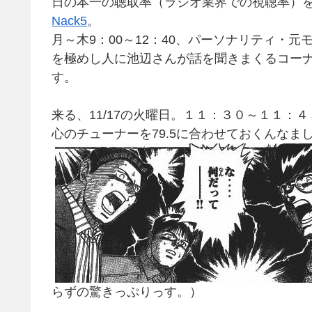
日の本一の聴取率（ラジオ業界での視聴率）
Nack5
。
月～木9：00～12：40、パーソナリティ・
を極めし人に池辺さんが話を聞きまくるコーナ
す。
来る、11/17の火曜日。１１：３０～１１：
心のチューナーを79.5に合わせておくんなま
らずの驚きっぷりっす。）