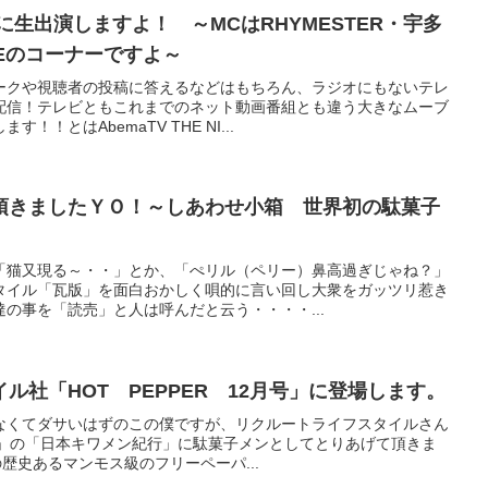
IGHTに生出演しますよ！ ～MCはRHYMESTER・宇多
ASEのコーナーですよ～
ークや視聴者の投稿に答えるなどはもちろん、ラジオにもないテレ
配信！テレビともこれまでのネット動画番組とも違う大きなムーブ
！とはAbemaTV THE NI...
頂きましたＹＯ！～しあわせ小箱 世界初の駄菓子
「猫又現る～・・」とか、「ぺリル（ペリー）鼻高過ぎじゃね？」
タイル「瓦版」を面白おかしく唄的に言い回し大衆をガッツリ惹き
の事を「読売」と人は呼んだと云う・・・・...
ル社「HOT PEPPER 12月号」に登場します。
なくてダサいはずのこの僕ですが、リクルートライフスタイルさん
2月号」の「日本キワメン紀行」に駄菓子メンとしてとりあげて頂きま
歴史あるマンモス級のフリーペーパ...