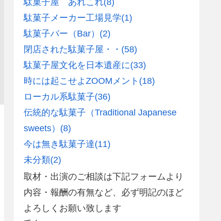
駄菓子屋 あれこれ
(8)
駄菓子メーカー工場見学
(1)
駄菓子バー（Bar）
(2)
閉店された駄菓子屋・・
(58)
駄菓子屋文化を日本遺産に
(33)
時には起こせよZOOMメント
(18)
ローカル系駄菓子
(36)
伝統的な駄菓子（Traditional Japanese
sweets）
(8)
今は無き駄菓子達
(11)
未分類
(2)
取材・出演のご相談は下記フォームより
内容・報酬の有無など、必ず明記のほど
よろしくお願い致します