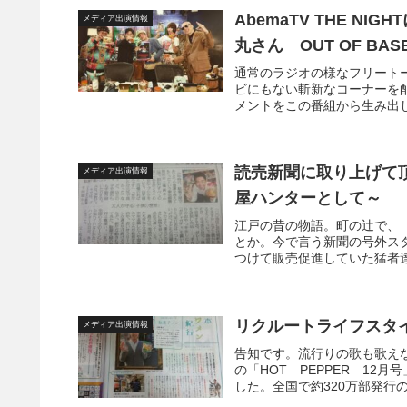
AbemaTV THE N
メディア出演情報
丸さん OUT OF B
通常のラジオの様なフリート
ビにもない斬新なコーナーを
メントをこの番組から生み出します！
読売新聞に取り上げて
メディア出演情報
屋ハンターとして～
江戸の昔の物語。町の辻で、
とか。今で言う新聞の号外ス
つけて販売促進していた猛者達
リクルートライフスタイ
メディア出演情報
告知です。流行りの歌も歌え
の「HOT PEPPER 1
した。全国で約320万部発行の