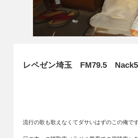
レペゼン埼玉 FM79.5 Nack
流行の歌も歌えなくてダサいはずのこの俺で