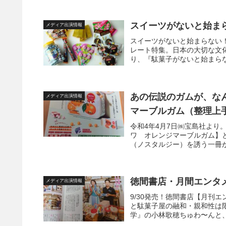
スイーツがないと始まら
メディア出演情報
スイーツがないと始まらない！
レート特集。日本の大切な文
り、『駄菓子がないと始まらな
あの伝説のガムが、な
メディア出演情報
マーブルガム（整理上
令和4年4月7日㈱宝島社より。
ワ オレンジマーブルガム】
（ノスタルジー）を誘う一冊が
徳間書店・月間エンタ
メディア出演情報
9/30発売！徳間書店【月刊
と駄菓子屋の融和・親和性は限
学』の小林歌穂ちゅわ〜んと、