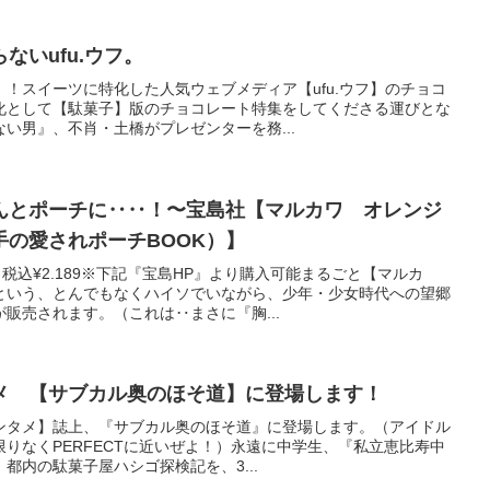
ないufu.ウフ。
！スイーツに特化した人気ウェブメディア【ufu.ウフ】のチョコ
化として【駄菓子】版のチョコレート特集をしてくださる運びとな
い男』、不肖・土橋がプレゼンターを務...
んとポーチに‥‥！〜宝島社【マルカワ オレンジ
手の愛されポーチBOOK）】
税込¥2.189※下記『宝島HP』より購入可能まるごと【マルカ
という、とんでもなくハイソでいながら、少年・少女時代への望郷
販売されます。（これは‥まさに『胸...
メ 【サブカル奥のほそ道】に登場します！
エンタメ】誌上、『サブカル奥のほそ道』に登場します。（アイドル
りなくPERFECTに近いぜよ！）永遠に中学生、『私立恵比寿中
都内の駄菓子屋ハシゴ探検記を、3...