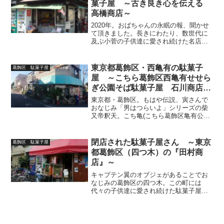
菓子屋 ～古き良き心を伝える
高橋商店～
2020年。おばちゃんの永眠の報、聞かせ
て頂きました。長きにわたり、数世代に
及ぶ小菅の子供達に愛され続けた名店。
筆者も何回もお伺いさせて頂き、メディ
ア出演の際も、数回お世話になりまし
た。余談ですが初めてのメディア出演さ
東京都葛飾区・西亀有の駄菓子
葛飾区 駄菓子屋
せて頂いた『中川翔子マ...
屋 ～こちら葛飾区西亀有せせら
ぎ公園そば駄菓子屋 石川商店
（ゼブラ）～
東京都・葛飾区。もはや伝説、寅さんで
おなじみ「男はつらいよ」シリーズの柴
又帝釈天。こち亀(こちら葛飾区亀有公園
前派出所HP)の舞台・亀有。下町の酒都と
呼ばれる立石にある高橋陽一氏の母校
「東京都立南葛飾高校（通称・南葛）」
閉店された駄菓子屋さん ～東京
葛飾区 駄菓子屋
は、その代表作品「キ...
都葛飾区（四つ木）の『田村商
店』～
キャプテン翼のオブジェがあることでお
なじみの葛飾区の四つ木。この町には
代々の子供達に愛され続けた駄菓子屋
『田村商店』がありました。チャキチャ
キしたおばちゃんのキャラも素敵でし
た。閉店されましたが忘備録の為、再度
アップします