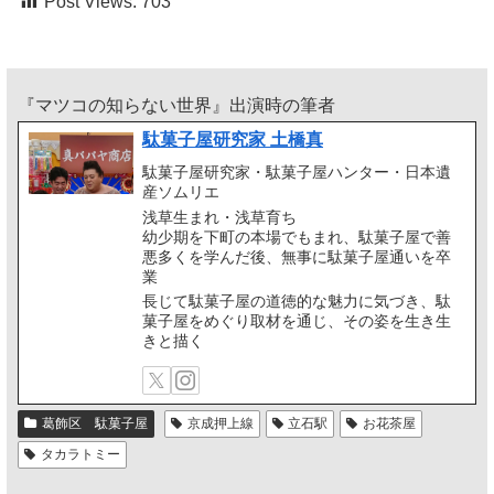
Post Views:
703
『マツコの知らない世界』出演時の筆者
駄菓子屋研究家 土橋真
駄菓子屋研究家・駄菓子屋ハンター・日本遺
産ソムリエ
浅草生まれ・浅草育ち
幼少期を下町の本場でもまれ、駄菓子屋で善
悪多くを学んだ後、無事に駄菓子屋通いを卒
業
長じて駄菓子屋の道徳的な魅力に気づき、駄
菓子屋をめぐり取材を通じ、その姿を生き生
きと描く
葛飾区 駄菓子屋
京成押上線
立石駅
お花茶屋
タカラトミー