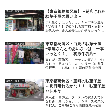
派出所)の舞台・亀有。「下町の酒都」と
呼ばれる立石にある高橋陽一氏の母校
「東京都立南葛飾高校（通称・南葛）」
【東京都葛飾区編】〜閉店された
葛飾区 駄菓子屋
は、その代表作品「キャ...
駄菓子屋の思い出〜
こち亀や男はつらいよ、キャプテン翼な
どの聖地として知られる東京都・葛飾区
歴代の子供達の成長にかかせなかった駄
菓子屋さん。閉店されても皆の心に残り
続けるその勇姿をまとめました
東京都葛飾区・白鳥の駄菓子屋
葛飾区 駄菓子屋
~常連さんとのあいさつは「一本
いっとく？」 梅原牛乳店~
東京都・葛飾区。フーテンの寅さんでお
なじみ「男はつらいよ」シリーズの柴又
帝釈天。こち亀(こちら葛飾区亀有公園前
派出所HP)の舞台・亀有。「下町の酒都」
と呼ばれる立石にある高橋陽一氏の母校
「東京都立南葛飾高校（通称・南葛）」
東京都葛飾区・宝町の駄菓子屋
葛飾区 駄菓子屋
は、その代表作品「...
～明日晴れるかな！！ 駄菓子屋
ハレルヤ
東京都・葛飾区。フーテンの寅さんでお
なじみ「男はつらいよ」シリーズの柴又
帝釈天。こち亀(こちら葛飾区亀有公園前
派出所HP)の舞台・亀有。「下町の酒都」