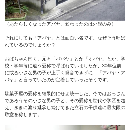
（あたらしくなったアバヤ。変わったのは外観のみ）
それにしても「アバヤ」とは面白い名です。なぜそう呼ば
れているのでしょうか？
おばちゃん曰く、元々「ババヤ」とか「オバヤ」とか、学
校・学年毎に違う愛称で呼ばれていましたが、30年位前
に或る小さな男の子が上手く発音できずに、「アバヤ・ア
バヤ」と言っていたのが定着していったそうです。
駄菓子屋の愛称を結果的にせよ統一した、今ではおっさん
であろうその小さな男の子と、その愛称を世代や学区を超
え、永きに渡り継承し続けてきた立石の子供達に最大限の
敬意を称します。