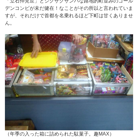
「立石仲見世」とジグザグサンバな路地的町並みのゴール
デンコンビが未だ健在！なことがその所以と言われていま
すが、それだけで首都を名乗れるほど下町は甘くありませ
ん。
（年季の入った箱に詰められた駄菓子。趣MAX）