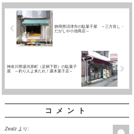
静岡県沼津市の駄菓子屋 ～三方良し・
だがしや小池商店～
神奈川県湯河原町（足柄下郡）の駄菓子
屋 ～釣り人よ来たれ！露木菓子店～
コメント
Zealz
より: