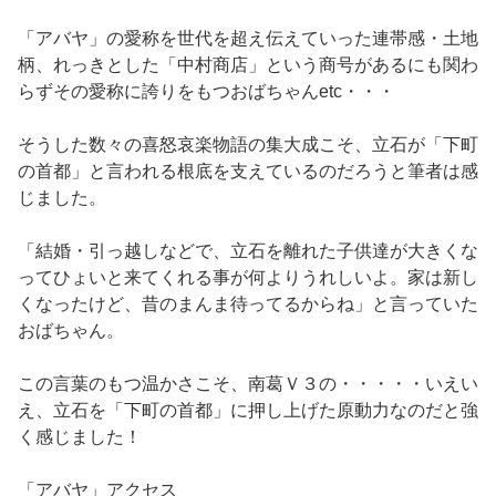
「アバヤ」の愛称を世代を超え伝えていった連帯感・土地
柄、れっきとした「中村商店」という商号があるにも関わ
らずその愛称に誇りをもつおばちゃんetc・・・
そうした数々の喜怒哀楽物語の集大成こそ、立石が「下町
の首都」と言われる根底を支えているのだろうと筆者は感
じました。
「結婚・引っ越しなどで、立石を離れた子供達が大きくな
ってひょいと来てくれる事が何よりうれしいよ。家は新し
くなったけど、昔のまんま待ってるからね」と言っていた
おばちゃん。
この言葉のもつ温かさこそ、南葛Ｖ３の・・・・・いえい
え、立石を「下町の首都」に押し上げた原動力なのだと強
く感じました！
「アバヤ」アクセス