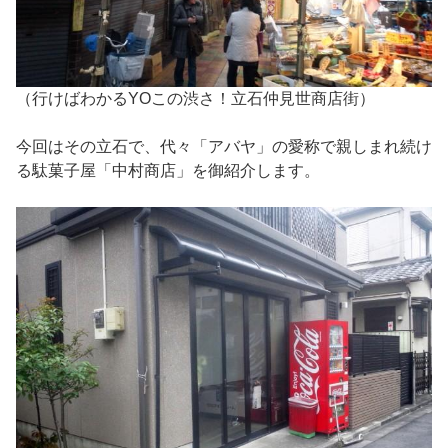
（行けばわかるYOこの渋さ！立石仲見世商店街）
今回はその立石で、代々「アバヤ」の愛称で親しまれ続け
る駄菓子屋「中村商店」を御紹介します。