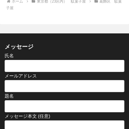
ホーム
東京都（23区内） 駄菓子屋
葛飾区 駄菓
子屋
メッセージ
氏名
メールアドレス
題名
メッセージ本文 (任意)