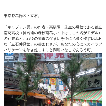
東京都葛飾区・立石。
「キャプテン翼」の作者・高橋陽一先生の母校である都立
南葛高校（翼君達の母校南葛小・中はここの名がモデル）
の存在感と、戦後の闇市の佇まいを今に色濃く残すDEEP
な「立石仲見世」の凄まじさが、あなたの心にスカイラブ
ハリケーンを巻き起こすこと間違いなしであろう町。