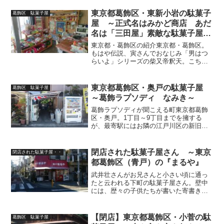
と呼ばれる立石にある高橋陽一氏の母校
「東京都立南葛飾高校（通称・南葛）」
東京都葛飾区・東新小岩の駄菓子
葛飾区 駄菓子屋
は、その代表作品「...
屋 ～正式名はみかど商店 あだ
名は「三田屋」素敵な駄菓子屋だ
よ！～
東京都・葛飾区の紹介東京都・葛飾区。
もはや伝説、寅さんでおなじみ「男はつ
らいよ」シリーズの柴又帝釈天。こち亀
(こちら葛飾区亀有公園前派出所HP)両さ
んの勤務する亀有。下町の酒都と呼ばれ
る立石にある高橋陽一氏の母校「東京都
東京都葛飾区・奥戸の駄菓子屋
葛飾区 駄菓子屋
立南葛飾高校（通称・...
～葛飾ラプソディ なみき～
葛飾ラプソディが聞こえる町東京都葛飾
区・奥戸。1丁目～9丁目までを擁する
が、最寄駅にはお隣の江戸川区の新旧小
岩に出向かなければならないと言うハー
ドボイルドな町。今回はその奥戸にある
北沼公園対面にある駄菓子屋「なみき」
閉店された駄菓子屋さん ～東京
閉店された駄菓子屋・・
を御紹介します。北沼公園...
都葛飾区（青戸）の『まるや』
武井壮さんがお兄さんと小さい頃に通っ
たと云われる下町の駄菓子屋さん。壁中
には、歴々の子供たちが書いた寄書きが
残されており、それを大切に思うおばち
ゃんの思いに涙が頬をつたう。閉店され
ても、青戸の子供達の心に残り続けるこ
【閉店】東京都葛飾区・小菅の駄
葛飾区 駄菓子屋
とでしょう