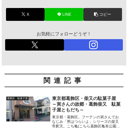
X
LINE
コピー
お気軽にフォローどうぞ！
関連記事
東京都葛飾区・柴又の駄菓子屋
葛飾区 駄菓子屋
～寅さんの故郷・葛飾柴又 駄菓
子屋ともだち～
東京都・葛飾区。フーテンの寅さんでお
なじみ「男はつらいよ」シリーズの柴又
帝釈天。こち亀(こちら葛飾区亀有公園前