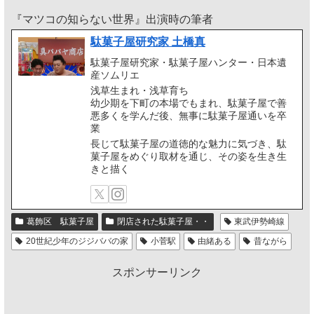
『マツコの知らない世界』出演時の筆者
駄菓子屋研究家 土橋真
駄菓子屋研究家・駄菓子屋ハンター・日本遺
産ソムリエ
浅草生まれ・浅草育ち
幼少期を下町の本場でもまれ、駄菓子屋で善
悪多くを学んだ後、無事に駄菓子屋通いを卒
業
長じて駄菓子屋の道徳的な魅力に気づき、駄
菓子屋をめぐり取材を通じ、その姿を生き生
きと描く
葛飾区 駄菓子屋
閉店された駄菓子屋・・
東武伊勢崎線
20世紀少年のジジババの家
小菅駅
由緒ある
昔ながら
スポンサーリンク