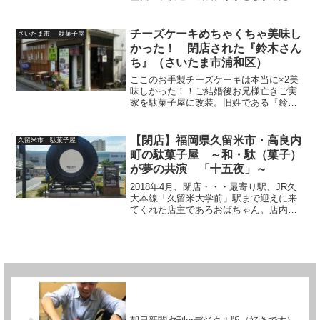
菓子屋さん。閉店されても皆の心に残り
続けるその勇姿をまとめました
チーズケーキめちゃくちゃ美味し
さいたま市 駄菓子屋
かった！ 閉店された『鈴木さん
ち』（さいたま市浦和区）
ここのお手製チーズケーキは本当に×2美
味しかった！！ご結婚後お兄様亡きご実
家を駄菓子屋に改装。旧姓である『鈴
木』を冠して2008年、駄菓子屋『鈴木さ
んち』は誕生しました。以来、老若男女
町の人たちに愛され続けた駄菓子屋『鈴
【閉店】福岡県久留米市・高良内
久留米市 駄菓子屋
木さんち』2023年...
町の駄菓子屋 ～和・駄（菓子）
が夢の共演 「十五夜」～
2018年4月、閉店・・・最寄り駅、JR久
大本線「久留米大学前」駅まで迎えに来
てくれた店主であろおばちゃん。店内に
は娘さんとお孫さんの姿がありました。
その気風の良さと軽快な久留米弁が飛び
交う『十五夜』で滞在した数時間は、筆
者にとってもとても...