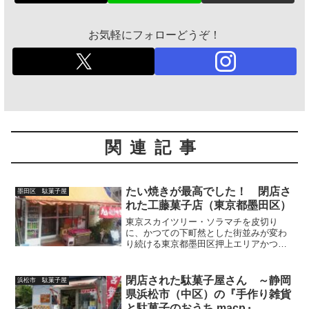
お気軽にフォローどうぞ！
関連記事
たい焼きが最高でした！ 閉店さ
墨田区 駄菓子屋
れた工藤菓子店（東京都墨田区）
東京スカイツリー・ソラマチを皮切り
に、かつての下町然とした街並みが変わ
り続ける東京都墨田区押上エリアかつ
て、近くの公園『わんぱく天国』で遊ん
だ子供が、ここでたい焼きと駄菓子を買
って小腹を満たしてきました。『工藤菓
閉店された駄菓子屋さん ～静岡
浜松市 駄菓子屋
子店』の閉店を確認いたしまし...
県浜松市（中区）の『手作り雑貨
と駄菓子のおうち macp』