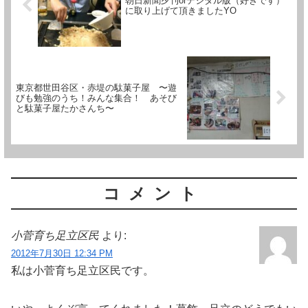
朝日新聞夕刊orデジタル版（好きです）
に取り上げて頂きましたYO
東京都世田谷区・赤堤の駄菓子屋 〜遊
びも勉強のうち！みんな集合！ あそび
と駄菓子屋たかさんち〜
コメント
小菅育ち足立区民
より:
2012年7月30日 12:34 PM
私は小菅育ち足立区民です。