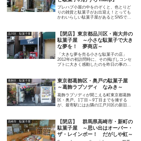
プレハブ小屋の中をのぞくと、色とりど
りの雑貨と駄菓子がお出迎え！とっても
かわいらしい駄菓子屋があるとSNSで知
り、家康公が夢の都・静岡県浜松市（中
区）に突撃したことが昨日の事のようで
すプレハブ小屋が織りなす『手作り雑貨
【閉店】東京都品川区・南大井の
品川区 駄菓子屋
と駄菓子のおうち ma...
駄菓子屋 ～小さな駄菓子で大き
な夢を！ 夢商店～
「大きな夢を売る小さな駄菓子の店」
2012年の初訪問時に、その掲げしコンセ
プトに大きく感動したのを昨日の事の様
に思いだします・・読者様より「閉店し
ました」と情報を頂きました。優しいお
じちゃん亡き後、一人で店を切り盛りし
東京都葛飾区・奥戸の駄菓子屋
葛飾区 駄菓子屋
ていたおばちゃん。20...
～葛飾ラプソディ なみき～
葛飾ラプソディが聞こえる町東京都葛飾
区・奥戸。1丁目～9丁目までを擁する
が、最寄駅にはお隣の江戸川区の新旧小
岩に出向かなければならないと言うハー
ドボイルドな町。今回はその奥戸にある
北沼公園対面にある駄菓子屋「なみき」
【閉店】 群馬県高崎市・新町の
高崎市 駄菓子屋
を御紹介します。北沼公園...
駄菓子屋 ～思い出はオーバー・
ザ・レインボー！ だがしや虹～