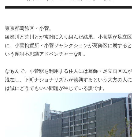
東京都葛飾区・小菅。
綾瀬川と荒川とが複雑に入り組んだ結果、小菅駅が足立区
に、小菅拘置所・小菅ジャンクションが葛飾区に属すると
いう摩訶不思議アドベンチャーな町。
なもんで、小菅駅を利用する住人には葛飾・足立両区民が
混在し、下町ナショナリズムが勃興するという大方の人に
は誠にどうでもいい問題が生じている訳です。