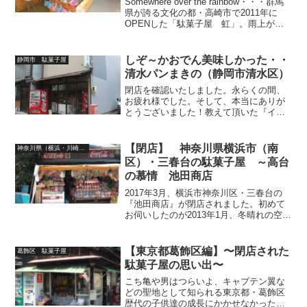
Somewhere over the rainbow・・・群馬
県が誇る文化の都・高崎市で2011年に
OPENした「駄菓子屋 虹」。雨上がり
に掛かり姿を消していく美しき虹が如
く、子供達に多くの夢と希望を育んだ後
に、閉店されたことを確認いたしま...
しぞ～かおでん美味しかった・・
静岡市 駄菓子屋
清水パンまきの（静岡市清水区）
閉店を確認いたしました。永らくの間、
お疲れ様でした。そして、本当にありが
とうございました！教えて頂いた『イワ
シ節』、それを振りかけた『静岡おでん
（しぞ～かおでん）』の美味しさに驚愕
したのが昨日の事のようですまきののお
【閉店】 神奈川県横浜市（南
神奈川県（横浜・川崎）駄菓子屋
ばちゃんへのリスペクトと...
区）・三春台の駄菓子屋 ～高台
の慕情 池田商店
2017年3月、横浜市神奈川区・三春台の
『池田商店』が閉店されました。初めて
お伺いしたのが2013年1月、冬晴れの空気
が澄んだ日の事でした。『この辺りは坂
が多いから、歩いてくるの大変だったで
しょ？（笑）』まず労いの言葉を掛けて
【東京都葛飾区編】〜閉店された
葛飾区 駄菓子屋
くださったおじ...
駄菓子屋の思い出〜
こち亀や男はつらいよ、キャプテン翼な
どの聖地として知られる東京都・葛飾区
歴代の子供達の成長にかかせなかった駄