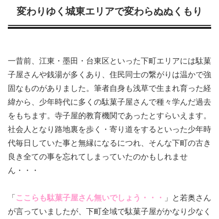
変わりゆく城東エリアで変わらぬぬくもり
一昔前、江東・墨田・台東区といった下町エリアには駄菓
子屋さんや銭湯が多くあり、住民同士の繋がりは温かで強
固なものがありました。筆者自身も浅草で生まれ育った経
緯から、少年時代に多くの駄菓子屋さんで種々学んだ過去
をもちます。寺子屋的教育機関であったとすらいえます。
社会人となり路地裏を歩く・寄り道をするといった少年時
代毎日していた事と無縁になるにつれ、そんな下町の古き
良き全ての事を忘れてしまっていたのかもしれませ
ん・・・
「
ここらも駄菓子屋さん無いでしょう・・・
」と若奥さん
が言っていましたが、下町全域で駄菓子屋がかなり少なく