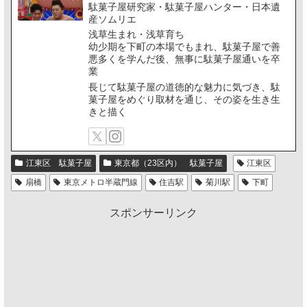
駄菓子屋研究家・駄菓子屋ハンター・日本遺
産ソムリエ
浅草生まれ・浅草育ち
幼少期を下町の本場でもまれ、駄菓子屋で善
悪多くを学んだ後、無事に駄菓子屋通いを卒
業
長じて駄菓子屋の道徳的な魅力に気づき、駄
菓子屋をめぐり取材を通じ、その姿を生き生
きと描く
江東区 駄菓子屋
東京都（23区内） 駄菓子屋
江東区
扇橋
東京メトロ半蔵門線
住吉駅
菊川駅
下町
スポンサーリンク