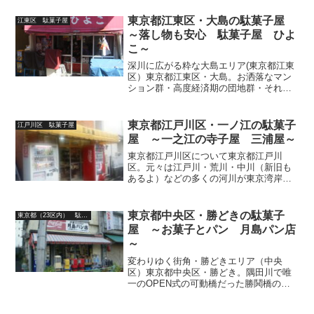
層に人気エリアである江戸川区におい
て、「平井大橋よろしく！」荒川を渡っ
東京都江東区・大島の駄菓子屋
江東区 駄菓子屋
た先（外側）にある・・・...
～落し物も安心 駄菓子屋 ひよ
こ～
深川に広がる粋な大島エリア(東京都江東
区）東京都江東区・大島。お洒落なマン
ション群・高度経済期の団地群・それ以
前からの趣ある民家群が織りなす居住地
的ドリカム現象がとても素敵な町・大島
で30年以上も営業を続けている駄菓子屋
東京都江戸川区・一ノ江の駄菓子
江戸川区 駄菓子屋
さん「ひよこ」を御紹...
屋 ～一之江の寺子屋 三浦屋～
東京都江戸川区について東京都江戸川
区。元々は江戸川・荒川・中川（新旧も
あるよ）などの多くの河川が東京湾岸河
口に注ぐ肥沃なデルタ地帯。小松菜（小
松川に由来）の発祥地として名高く、
「勘弁してよ、東西線の通勤ラッシュ」
東京都中央区・勝どきの駄菓子
東京都（23区内） 駄菓子屋
の恨み節を良く聞くも、区全体...
屋 ～お菓子とパン 月島パン店
～
変わりゆく街角・勝どきエリア（中央
区）東京都中央区・勝どき。隅田川で唯
一のOPEN式の可動橋だった勝鬨橋の袂
に広がる、ちょいと年嵩の方には懐かし
い響きのする町ではないでしょうか？昔