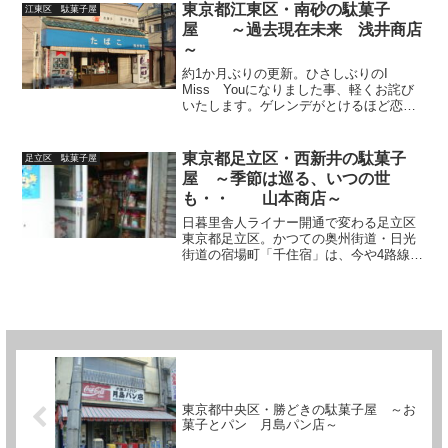
ながらの古い木造住宅が残る一方でお洒
東京都江東区・南砂の駄菓子
江東区 駄菓子屋
落な若い富裕層たちが好む...
屋 ～過去現在未来 浅井商店
～
約1か月ぶりの更新。ひさしぶりのI
Miss Youになりました事、軽くお詫び
いたします。ゲレンデがとけるほど恋し
てたんでは無く、ただのプチ冬眠です。
「え？ドラマティックに恋してたんじゃ
ないの？」と思った貴方、それはおそら
東京都足立区・西新井の駄菓子
足立区 駄菓子屋
く香美です。さて、...
屋 ～季節は巡る、いつの世
も・・ 山本商店～
日暮里舎人ライナー開通で変わる足立区
東京都足立区。かつての奥州街道・日光
街道の宿場町「千住宿」は、今や4路線が
行き交う一大ターミナル・北千住駅へと
変貌！日暮里・舎人ライナーも開通、
「電車で行けるYO舎人公園」は緑豊かで
どデカく楽しく、「西新...
東京都中央区・勝どきの駄菓子屋 ～お
菓子とパン 月島パン店～