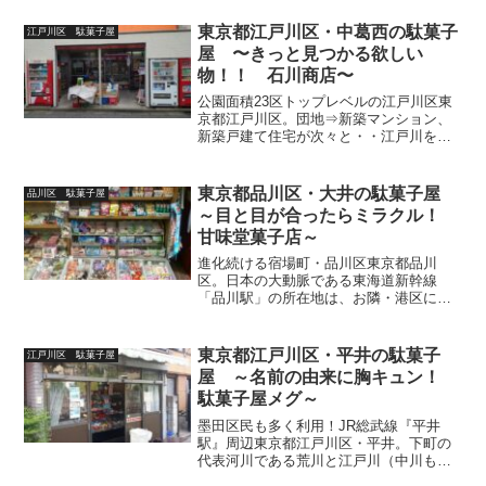
ぁんプレゼンツ【大森貝塚】でお馴染み
の大森（区）が合併。一字ずつ取り名付
東京都江戸川区・中葛西の駄菓子
江戸川区 駄菓子屋
けられし【大田】の由来。臨...
屋 〜きっと見つかる欲しい
物！！ 石川商店〜
公園面積23区トップレベルの江戸川区東
京都江戸川区。団地⇒新築マンション、
新築戸建て住宅が次々と・・江戸川を挟
んで接するお隣・千葉県と覇を競ったベ
ットタウン合戦の時代から、未だに宅地
開発一辺倒かよ‥と思うこと勿れ。都内
東京都品川区・大井の駄菓子屋
品川区 駄菓子屋
唯一のラムサール条約登...
～目と目が合ったらミラクル！
甘味堂菓子店～
進化続ける宿場町・品川区東京都品川
区。日本の大動脈である東海道新幹線
「品川駅」の所在地は、お隣・港区にあ
り！！ターミナル駅が隣の区に属すとい
うアンタッチャブルな事実はさておき、
花のお江戸の日本橋～京都へ続く東海道
東京都江戸川区・平井の駄菓子
江戸川区 駄菓子屋
53次の初っ端を飾り今なお往...
屋 ～名前の由来に胸キュン！
駄菓子屋メグ～
墨田区民も多く利用！JR総武線『平井
駅』周辺東京都江戸川区・平井。下町の
代表河川である荒川と江戸川（中川も流
れるYO）に囲まれ、若年層・ファミリー