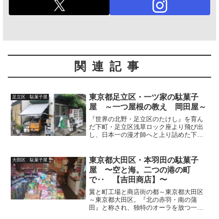
関連記事
東京都足立区・一ツ家の駄菓子
足立区 駄菓子屋
屋 ～一つ屋根の教え 岡田屋～
『世界の北野・足立区のたけし』を育ん
だ下町・足立区浅草ロック座より飛び出
し、日本一の漫才師へと上り詰めた下町
のスター・ビートたけしさんの故郷であ
る東京都足立区。江戸四宿として賑わっ
た【千住宿】は、今や一大ターミナル
東京都大田区・本羽田の駄菓子
大田区 駄菓子屋
【北千住駅】へと躍進。令和...
屋 〜空と海。二つの港の町
で‥ 【吉田商店】〜
翼と町工場と商店街の都～東京都大田区
～東京都大田区。『北の赤羽・南の蒲
田』と称され、独特のオーラを放つ一大
歓楽街・蒲田（区）と、モースのとっつ