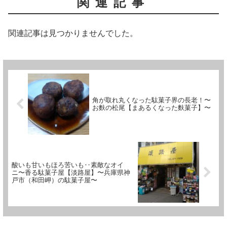
関連記事
関連記事は見つかりませんでした。
角が取れ丸くなった駄菓子界の長老！〜
お麩の松尾【まあるくなった麩菓子】〜
酸いも甘いもほろ苦いも‥素敵なオイ
ニ〜香る駄菓子屋【淡路屋】〜兵庫県神
戸市（和田岬）の駄菓子屋〜