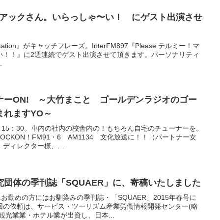
！マニアックさん。いらっしゃ〜い！ にゲスト出演させ
c Station』がキャッチフレーズ。InterFM897『Please テルミー！マ
い！！』に2週連続でゲスト出演させて頂きます。パーソナリティ
.
ナーON! ～大竹まこと ゴールデンラジオのゴー
まれますYO～
：00～15：30。車内の社内の校舎内の！もちろん自宅のチューナーを。
CKON！FM91・6 AM1134 文化放送に！！（パートナー女
ディレクター様、...
団体の季刊誌「SQUAER」に、寄稿いたしました
お勤めの方にはお馴染みの季刊誌・「SQUAER」2015年春号に
回の依頼は、サービス・ツーリズム産業労働情報開発センター(略
観光業業・ホテル業が出資し、日本...