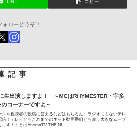
LINE
コピー
フォローどうぞ！
連記事
IGHTに生出演しますよ！ ～MCはRHYMESTER・宇多
ASEのコーナーですよ～
ークや視聴者の投稿に答えるなどはもちろん、ラジオにもないテレ
配信！テレビともこれまでのネット動画番組とも違う大きなムーブ
！とはAbemaTV THE NI...