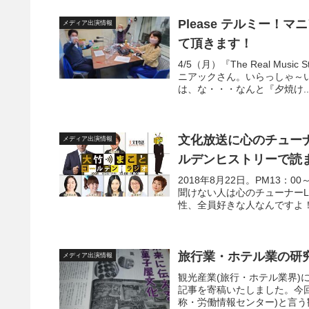
Please テルミー
メディア出演情報
て頂きます！
4/5（月）『The Real Musi
ニアックさん。いらっしゃ～
は、な・・・なんと『夕焼け..
文化放送に心のチュー
メディア出演情報
ルデンヒストリーで読
2018年8月22日。PM13
聞けない人は心のチューナーLO
性、全員好きな人なんですよ！
旅行業・ホテル業の研究
メディア出演情報
観光産業(旅行・ホテル業界)に
記事を寄稿いたしました。今
称・労働情報センター)と言う