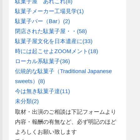
駄菓子屋 あれこれ
(8)
駄菓子メーカー工場見学
(1)
駄菓子バー（Bar）
(2)
閉店された駄菓子屋・・
(58)
駄菓子屋文化を日本遺産に
(33)
時には起こせよZOOMメント
(18)
ローカル系駄菓子
(36)
伝統的な駄菓子（Traditional Japanese
sweets）
(8)
今は無き駄菓子達
(11)
未分類
(2)
取材・出演のご相談は下記フォームより
内容・報酬の有無など、必ず明記のほど
よろしくお願い致します