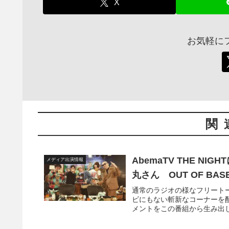
X
お気軽に
関
AbemaTV THE N
メディア出演情報
丸さん OUT OF B
通常のラジオの様なフリート
ビにもない斬新なコーナーを
メントをこの番組から生み出します！