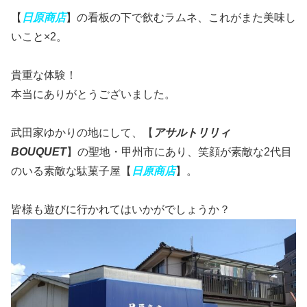
【
日原商店
】の看板の下で飲むラムネ、これがまた美味し
いこと×2。
貴重な体験！
本当にありがとうございました。
武田家ゆかりの地にして、【
アサルトリリィ
BOUQUET
】の聖地・甲州市にあり、笑顔が素敵な2代目
のいる素敵な駄菓子屋【
日原商店
】。
皆様も遊びに行かれてはいかがでしょうか？