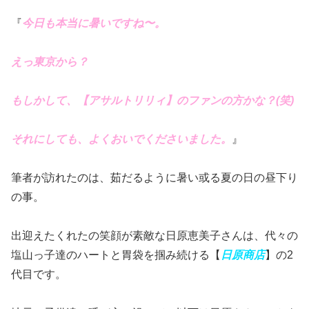
『
今日も本当に暑いですね〜。
えっ東京から？
もしかして、【アサルトリリィ】のファンの方かな？(笑)
それにしても、よくおいでくださいました。
』
筆者が訪れたのは、茹だるように暑い或る夏の日の昼下り
の事。
出迎えたくれたの笑顔が素敵な日原恵美子さんは、代々の
塩山っ子達のハートと胃袋を掴み続ける【
日原商店
】の2
代目です。