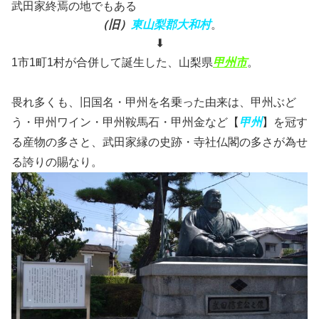
武田家終焉の地でもある
（旧）
東山梨郡大和村
。
⬇
1市1町1村が合併して誕生した、山梨県
甲州市
。
畏れ多くも、旧国名・甲州を名乗った由来は、甲州ぶど
う・甲州ワイン・甲州鞍馬石・甲州金など【
甲州
】を冠す
る産物の多さと、武田家縁の史跡・寺社仏閣の多さが為せ
る誇りの賜なり。