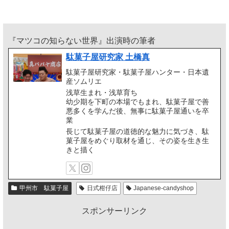
『マツコの知らない世界』出演時の筆者
駄菓子屋研究家 土橋真
駄菓子屋研究家・駄菓子屋ハンター・日本遺
産ソムリエ
浅草生まれ・浅草育ち
幼少期を下町の本場でもまれ、駄菓子屋で善
悪多くを学んだ後、無事に駄菓子屋通いを卒
業
長じて駄菓子屋の道徳的な魅力に気づき、駄
菓子屋をめぐり取材を通じ、その姿を生き生
きと描く
甲州市 駄菓子屋
日式柑仔店
Japanese-candyshop
スポンサーリンク