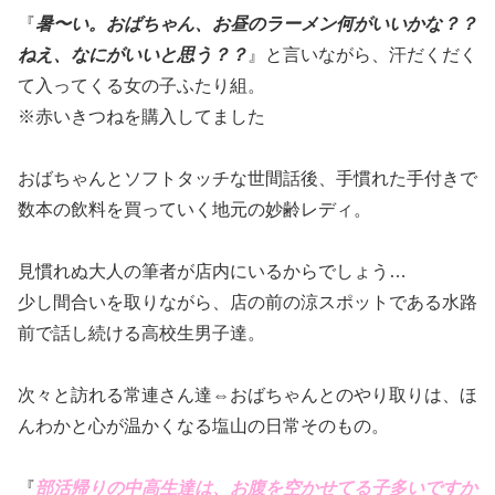
『
暑〜い。おばちゃん、お昼のラーメン何がいいかな？？
ねえ、なにがいいと思う？？
』と言いながら、汗だくだく
て入ってくる女の子ふたり組。
※赤いきつねを購入してました
おばちゃんとソフトタッチな世間話後、手慣れた手付きで
数本の飲料を買っていく地元の妙齢レディ。
見慣れぬ大人の筆者が店内にいるからでしょう…
少し間合いを取りながら、店の前の涼スポットである水路
前で話し続ける高校生男子達。
次々と訪れる常連さん達⇔おばちゃんとのやり取りは、ほ
んわかと心が温かくなる塩山の日常そのもの。
『
部活帰りの中高生達は、お腹を空かせてる子多いですか