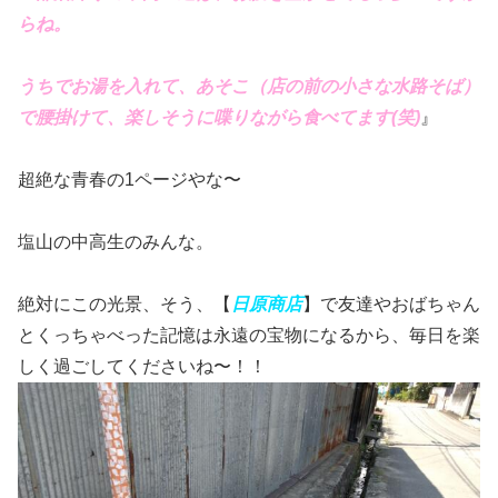
らね。
うちでお湯を入れて、あそこ（店の前の小さな水路そば）
で腰掛けて、楽しそうに喋りながら食べてます(笑)
』
超絶な青春の1ページやな〜
塩山の中高生のみんな。
絶対にこの光景、そう、【
日原商店
】で友達やおばちゃん
とくっちゃべった記憶は永遠の宝物になるから、毎日を楽
しく過ごしてくださいね〜！！