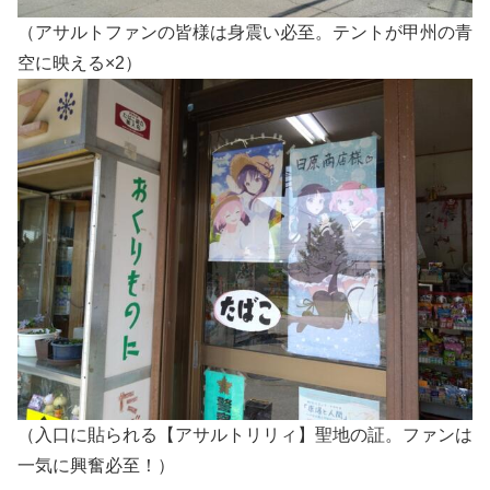
（アサルトファンの皆様は身震い必至。テントが甲州の青
空に映える×2）
（入口に貼られる【アサルトリリィ】聖地の証。ファンは
一気に興奮必至！）