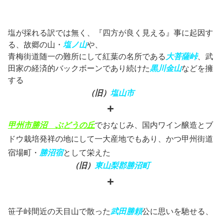
塩が採れる訳では無く、『四方が良く見える』事に起因す
る、故郷の山・
塩ノ山
や、
青梅街道随一の難所にして紅葉の名所である
大菩薩峠
、武
田家の経済的バックボーンであり続けた
黒川金山
などを擁
する
（旧）
塩山市
+
甲州市勝沼 ぶどうの丘
でおなじみ、国内ワイン醸造とブ
ドウ栽培発祥の地にして一大産地でもあり、かつ甲州街道
宿場町・
勝沼宿
として栄えた
（旧）
東山梨郡
勝沼町
+
笹子峠間近の天目山で散った
武田勝頼
公に思いを馳せる、