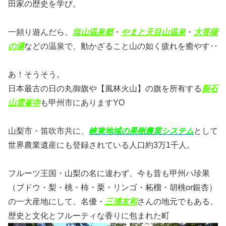
田家の歴史を学び。
一頻り遊んだら、
塩山温泉郷
・
やまと天目山温泉
・
大菩薩
の湯
などの温泉で、動かざること山の如く疲れを癒やす‥
あ！そうそう。
日本最古の日の丸御旗や【風林火山】の旗を所有する
裂石
山雲峯寺
も甲州市にありますYO
山梨市・笛吹市共に、
峡東地域の果樹農業システム
として
世界農業遺産にも登録されている人口約3万1千人。
フルーツ王国・山梨の名に違わず、今も昔も甲州ハ珍果
（ブドウ・梨・桃・柿・栗・リンゴ・柘榴・胡桃or銀杏）
の一大産地にして、名優・
三浦友和
さんの地元でもある、
歴史と文化とフルーティな香りに包まれた町