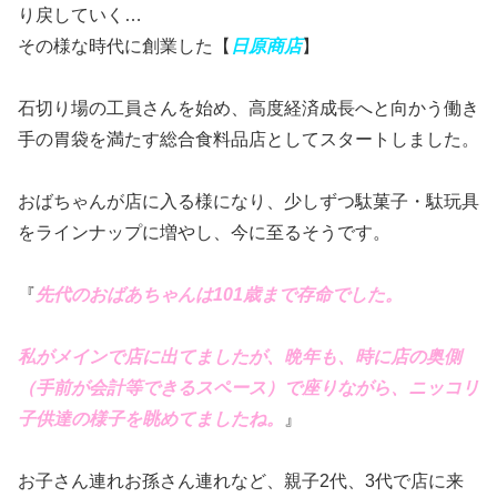
り戻していく…
その様な時代に創業した【
日原商店
】
石切り場の工員さんを始め、高度経済成長へと向かう働き
手の胃袋を満たす総合食料品店としてスタートしました。
おばちゃんが店に入る様になり、少しずつ駄菓子・駄玩具
をラインナップに増やし、今に至るそうです。
『
先代のおばあちゃんは101歳まで存命でした。
私がメインで店に出てましたが、晩年も、時に店の奥側
（手前が会計等できるスペース）で座りながら、ニッコリ
子供達の様子を眺めてましたね。
』
お子さん連れお孫さん連れなど、親子2代、3代で店に来