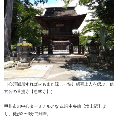
（心頭滅却すれば火もまた涼し‥快川紹喜上人を偲ぶ、信
玄公の菩提寺【恵林寺】）
甲州市の中心ターミナルとなるJR中央線【塩山駅】よ
り、徒歩2〜3分で到着。