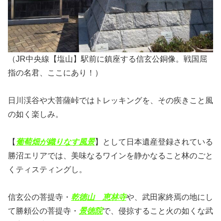
（JR中央線【塩山】駅前に鎮座する信玄公銅像。戦国屈
指の名君、ここにあり！）
日川渓谷や大菩薩峠ではトレッキングを、その疾きこと風
の如く楽しみ。
【
葡萄畑が織りなす風景
】として日本遺産登録されている
勝沼エリアでは、美味なるワインを静かなること林のごと
くティスティングし。
信玄公の菩提寺・
乾徳山 恵林寺
や、武田家終焉の地にし
て勝頼公の菩提寺・
景徳院
で、侵掠すること火の如くな武