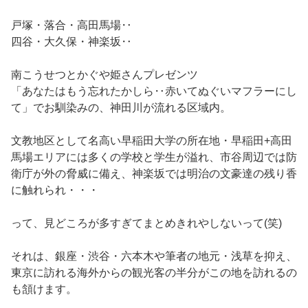
戸塚・落合・高田馬場‥
四谷・大久保・神楽坂‥
南こうせつとかぐや姫さんプレゼンツ
「あなたはもう忘れたかしら‥赤いてぬぐいマフラーにし
て」でお馴染みの、神田川が流れる区域内。
文教地区として名高い早稲田大学の所在地・早稲田+高田
馬場エリアには多くの学校と学生が溢れ、市谷周辺では防
衛庁が外の脅威に備え、神楽坂では明治の文豪達の残り香
に触れられ・・・
って、見どころが多すぎてまとめきれやしないって(笑)
それは、銀座・渋谷・六本木や筆者の地元・浅草を抑え、
東京に訪れる海外からの観光客の半分がこの地を訪れるの
も頷けます。