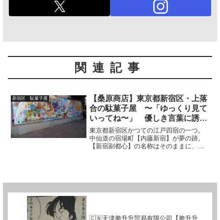
関連記事
【桑原商店】東京都新宿区・上落
新宿区 駄菓子屋
合の駄菓子屋 〜「ゆっくり見て
いってね〜」 優しき言葉に誘わ
れ‥〜
東京都新宿区かつての江戸四宿の一つ。
中仙道の宿場町【内藤新宿】が夢の跡。
【新宿副都心】の名称はそのままに、東
京都庁舎を筆頭に数多の超高層ビルディ
ング群を擁する西新宿エリアは、県庁所
在地ならぬ都庁所在地なり。乗降車数世
界No1の約365万人。...
🇨🇳天津脆升升贸易有限公司【脆升升