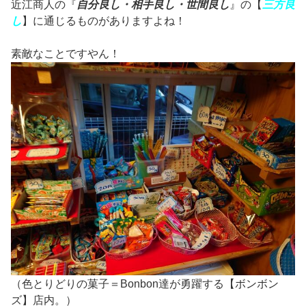
近江商人の『
自分良し・相手良し・世間良し
』の【
三方良
し
】に通じるものがありますよね！
素敵なことですやん！
（色とりどりの菓子＝Bonbon達が勇躍する【ボンボン
ズ】店内。）