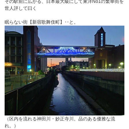
その駅前に広がる、日本最大級にして東洋No1の繁華街を
世人評して曰く
眠らない街【新宿歌舞伎町】‥と。
（区内を流れる神田川・妙正寺川。品のある優雅な流
れ。）