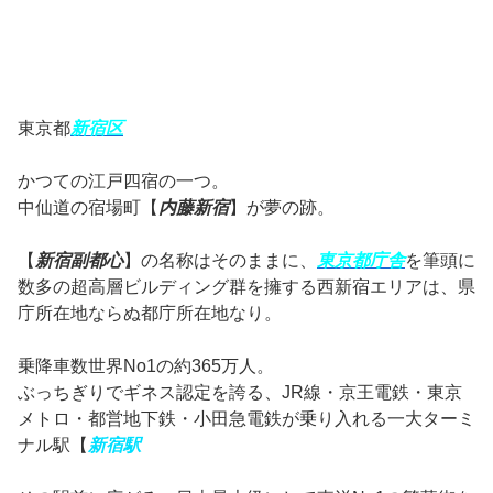
東京都
新宿区
かつての江戸四宿の一つ。
中仙道の宿場町【
内藤新宿
】が夢の跡。
【
新宿副都心
】の名称はそのままに、
東京都庁舎
を筆頭に
数多の超高層ビルディング群を擁する西新宿エリアは、県
庁所在地ならぬ都庁所在地なり。
乗降車数世界No1の約365万人。
ぶっちぎりでギネス認定を誇る、JR線・京王電鉄・東京
メトロ・都営地下鉄・小田急電鉄が乗り入れる一大ターミ
ナル駅【
新宿駅
】