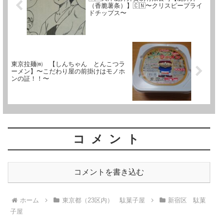
（香脆薯条）】🇨🇳〜クリスピープライ
ドチップス〜
東京拉麺㈱ 【しんちゃん とんこつラ
ーメン】〜こだわり屋の前掛けはモノホ
ンの証！！〜
コメント
コメントを書き込む
ホーム
東京都（23区内） 駄菓子屋
新宿区 駄菓
子屋