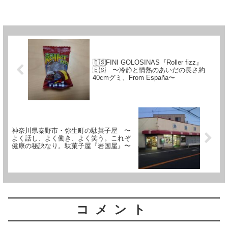
は一切無いが）村人に悪さをする鬼達の
本拠・鬼ヶ島に乗り込み、赤鬼・青鬼・
金銀パールの鬼達を（一...
🇪🇸FINI GOLOSINAS『Roller fizz』
🇪🇸 〜冷静と情熱のあいだの長さ約
40cmグミ、From España〜
神奈川県秦野市・弥生町の駄菓子屋 〜
よく話し、よく働き、よく笑う。これぞ
健康の秘訣なり。駄菓子屋『岩国屋』〜
コメント