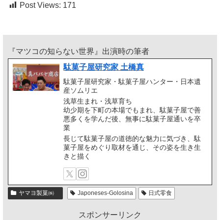
Post Views:
171
『マツコの知らない世界』出演時の筆者
駄菓子屋研究家 土橋真
駄菓子屋研究家・駄菓子屋ハンター・日本遺
産ソムリエ
浅草生まれ・浅草育ち
幼少期を下町の本場でもまれ、駄菓子屋で善
悪多くを学んだ後、無事に駄菓子屋通いを卒
業
長じて駄菓子屋の道徳的な魅力に気づき、駄
菓子屋をめぐり取材を通じ、その姿を生き生
きと描く
ヤマヨ製菓㈱
Japoneses-Golosina
日式零食
スポンサーリンク