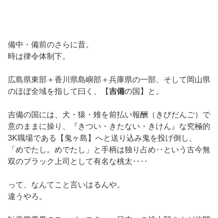
備中・備前のさらに昔。
時は律令体制下。
広島県東部＋香川県島嶼部＋兵庫県の一部、そして岡山県
のほぼ全域を指して曰く、【
吉備
の国】と。
吉備の国には、犬・猿・雉を前払い報酬（きびだんご）で
意のままに操り、『きつい・きたない・きけん』な究極的
3K職場である【鬼ヶ島】へと送り込み鬼を投げ倒し、
「めでたし。めでたし」と手柄は独り占め‥という古今無
双のブラック上司として有名な桃太‥‥
って、なんてこと言いはるんや。
違うやろ。