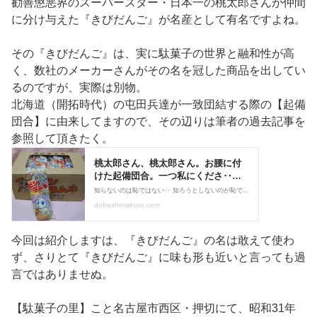
勧善懲悪界のスーパースター・日本一の桃太郎さんが仲間
に分け与えた『きびだんご』が名産として有名ですよね。
その『きびだんご』は、実に駄菓子の世界と融和性が高
く、数社のメーカーさんがその名を冠した商品を出してい
るのですが、実際は別物。
北海道（開拓時代）の屯田兵達が一致団結する際の【起備
団合】に由来してますので、その辺りは筆者の過去記事を
参照して頂きたく。
今回は紹介しますは、『きびだんご』の名は敢えて使わ
ず、さりとて『きびだんご』に味も形も近いと言っても過
言ではありませぬ。
【駄菓子の里】こと名古屋市西区・押切にて、昭和31年