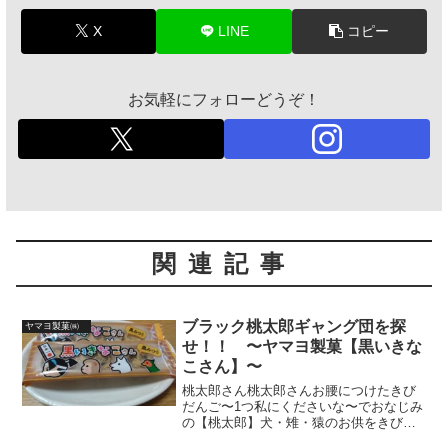
X
LINE
コピー
お気軽にフォローどうぞ！
関連記事
ブラック桃太郎ギャング団を探
ヤマヨ製菓㈱
せ！！ 〜ヤマヨ製菓【黒いきな
こさん】〜
桃太郎さん桃太郎さんお腰につけたきび
だんご〜1つ私にくださいな〜でおなじみ
の【桃太郎】犬・雉・猿のお供をきびだ
んごで餌付け‥もとい契約して、（描写