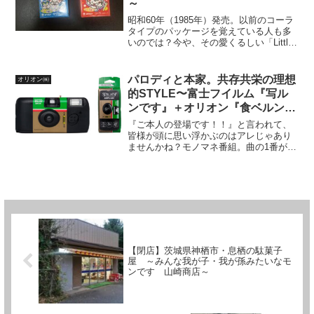
～
昭和60年（1985年）発売。以前のコーラ
タイプのパッケージを覚えている人も多
いのでは？今や、その愛くるしい「Little
Bobdog HP」とのパッケージコラボはす
でに全国区の市民権を獲得。酸味の利い
た味と食べやすさが魅力！みんな大好
パロディと本家。共存共栄の理想
オリオン㈱
き...
的STYLE〜富士フイルム『写ル
ンです』＋オリオン『食ベルンで
すHi』〜
『ご本人の登場です！！』と言われて、
皆様が頭に思い浮かぶのはアレじゃあり
ませんかね？モノマネ番組。曲の1番が終
わり、「そろそろ次の人の番かな〜」と
思いきや‥間奏が長い⇒観客から微妙な
歓声が湧く⇒ものまねタレントが振り抜
く⇒元ネタ歌手本人が階...
【閉店】茨城県神栖市・息栖の駄菓子
屋 ～みんな我が子・我が孫みたいなモ
ンです 山崎商店～