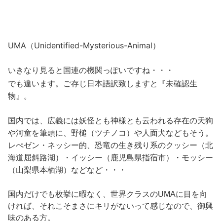
UMA（Unidentified-Mysterious-Animal）
いきなり見ると国連の機関っぽいですね・・・
でも違います。ご存じ日本語訳致しますと『未確認生
物』。
国内では、広義には妖怪とも神様とも云われる存在の天狗
や河童を筆頭に、野槌（ツチノコ）や人面犬などもそう。
レぺゼン・ネッシー的、恐竜の生き残り系のクッシー（北
海道屈斜路湖）・イッシー（鹿児島県指宿市）・モッシー
（山梨県本栖湖）などなど・・・
国内だけでも枚挙に暇なく、世界クラスのUMAに目を向
ければ、それこそまさにキリがないって感じなので、御興
味のある方。