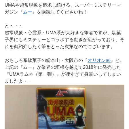
UMAや超常現象を追求し続ける、スーパーミステリーマ
ガジン『
ムー
』を購読してくださいね！
と・・・
超常現象・心霊系・UMA系が大好きな筆者ですが、駄菓
子界にもミステリーとコラボする動きが広がっており、そ
れを御紹介したく筆をとった次第なのでございます。
おもしろ系駄菓子の総本山・大阪市の『
オリオン㈱
』と、
上記の『ムー』が業界の垣根を越えて2018年に発売した
『UMAラムネ（第一弾）』が凄すぎて身震いしてしまい
ましたよ・・