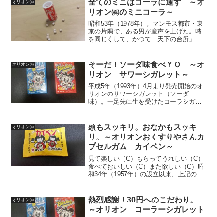
全てのミニはコーラに通ず ～オ
オリオン㈱
＝カット...
リオン㈱のミニコーラ～
昭和53年（1978年）。マンモス都市・東
京の片隅で、ある男が産声を上げた。時
を同じくして、かつて「天下の台所」と
呼ばれた関西の雄・大阪で、ある駄菓子
が誕生した。以来30有余年・・・・・激
動の昭和の終焉を経て、平成も早26年目
そーだ！ソーダ味食べＹＯ ～オ
オリオン㈱
を終えようとし...
リオン サワーシガレット～
平成5年（1993年）4月より発売開始のオ
リオンのサワーシガレット（ソーダ
味）。一足先に生を受けたコーラシガレ
ットより8歳年下の弟分。※参照＝オリオ
ン株式会社 ＨＰ（甘味・食べやすさ・
コスパも共に最強！どっちも好きだＹ
頭もスッキリ。おなかもスッキ
オリオン㈱
Ｏ）愛くるしい「リトル...
リ。～オリオンおくすりやさんカ
プセルガム カイベン～
見て楽しい（C）もらってうれしい（C）
食べておいしい（C）また欲しい（C）昭
和34年（1957年）の設立以来、上記の４
C（フォーシー）をモットーに一貫して子
供達の為に駄菓子を創り続けてくれてい
る、ミニ・コーラ、ココアシガレットで
熱烈感謝！30円へのこだわり。
オリオン㈱
御馴染みのオ...
～オリオン コーラーシガレット