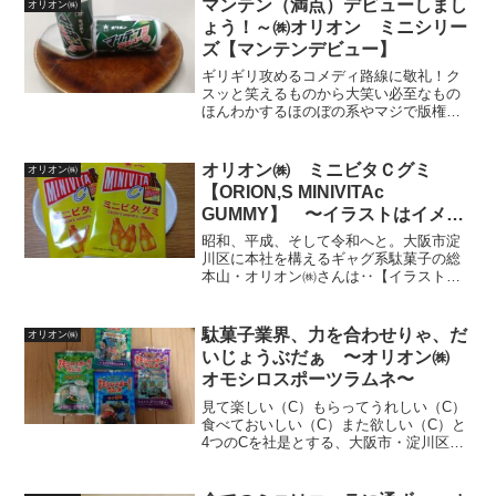
マンテン（満点）デビューしまし
オリオン㈱
レットでお馴染み...
ょう！～㈱オリオン ミニシリー
ズ【マンテンデビュー】
ギリギリ攻めるコメディ路線に敬礼！ク
スッと笑えるものから大笑い必至なもの
ほんわかするほのぼの系やマジで版権
（版元）への御調整は大丈夫でしょう
か？と心配になる程ギリギリChop・・も
とい、ぎりぎりのラインを攻める駄菓子
オリオン㈱ ミニビタＣグミ
オリオン㈱
でお馴染み(笑)ギャグ系...
【ORION,S MINIVITAc
GUMMY】 〜イラストはイメー
ジです！で乗り越えし奇跡〜
昭和、平成、そして令和へと。大阪市淀
川区に本社を構えるギャグ系駄菓子の総
本山・オリオン㈱さんは‥【イラストは
イメージです。】この魔法の言葉で、何
個のパロディを創り出してきたのだろう
か？何個の危険な橋をくぐり抜けてきた
駄菓子業界、力を合わせりゃ、だ
オリオン㈱
のだろうか？その奇跡の軌...
いじょうぶだぁ 〜オリオン㈱
オモシロスポーツラムネ〜
見て楽しい（C）もらってうれしい（C）
食べておいしい（C）また欲しい（C）と
4つのCを社是とする、大阪市・淀川区に
本社を構えるオリオン㈱を骨の髄よりリ
スペクトしておりますが、上記の4Cも実
は‥重量（Carat＝カラット）輝き（Cut