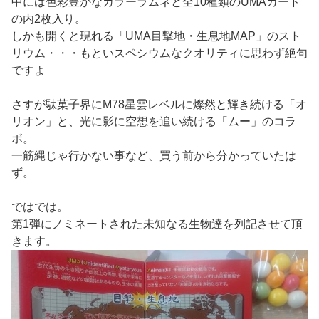
中には色彩豊かなカラーラムネと全10種類のUMAカード
の内2枚入り。
しかも開くと現れる「UMA目撃地・生息地MAP」のスト
リウム・・・もといスペシウムなクオリティに思わず絶句
ですよ
さすが駄菓子界にM78星雲レベルに燦然と輝き続ける「オ
リオン」と、光に影に空想を追い続ける「ムー」のコラ
ボ。
一筋縄じゃ行かない事など、買う前から分かっていたは
ず。
ではでは。
第1弾にノミネートされた未知なる生物達を列記させて頂
きます。