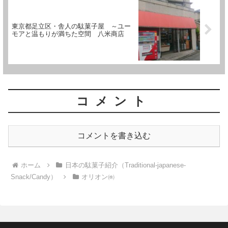
東京都足立区・舎人の駄菓子屋 ～ユー
モアと温もりが満ちた空間 八米商店
コメント
コメントを書き込む
ホーム
日本の駄菓子紹介（Traditional-japanese-
Snack/Candy）
オリオン㈱