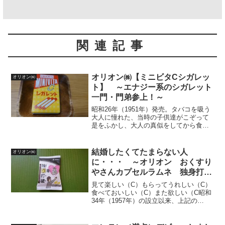
関連記事
オリオン㈱【ミニビタCシガレッ
オリオン㈱
ト】 ～エナジー系のシガレット
一門・門弟参上！～
昭和26年（1951年）発売。タバコを吸う
大人に憧れた、当時の子供達がこぞって
是をふかし、大人の真似をしてから食べ
たと云われる大阪市（淀川区）の㈱オリ
オンPresentの【ココアシガレット】ピー
ク時には年間1.800万個も出荷されてお
結婚したくてたまらない人
オリオン㈱
り、コ...
に・・・ ～オリオン おくすり
やさんカプセルラムネ 独身打破
～
見て楽しい（C）もらってうれしい（C）
食べておいしい（C）また欲しい（C昭和
34年（1957年）の設立以来、上記の
4C（フォーシー）をモットーに一貫して
子供達の笑顔の為に駄菓子を創り続けて
くれている、ミニ・コーラ・ココアシガ