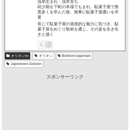
浅草生まれ・浅草育ち
幼少期を下町の本場でもまれ、駄菓子屋で善
悪多くを学んだ後、無事に駄菓子屋通いを卒
業
長じて駄菓子屋の道徳的な魅力に気づき、駄
菓子屋をめぐり取材を通じ、その姿を生き生
きと描く
オリオン㈱
オリオン
Bonbons-japonais
Japoneses-Golosin
スポンサーリンク