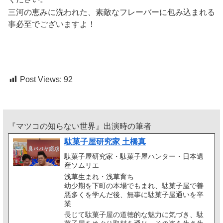
三河の恵みに洗われた、素敵なフレーバーに包み込まれる
事必至でございますよ！
Post Views:
92
『マツコの知らない世界』出演時の筆者
駄菓子屋研究家 土橋真
駄菓子屋研究家・駄菓子屋ハンター・日本遺
産ソムリエ
浅草生まれ・浅草育ち
幼少期を下町の本場でもまれ、駄菓子屋で善
悪多くを学んだ後、無事に駄菓子屋通いを卒
業
長じて駄菓子屋の道徳的な魅力に気づき、駄