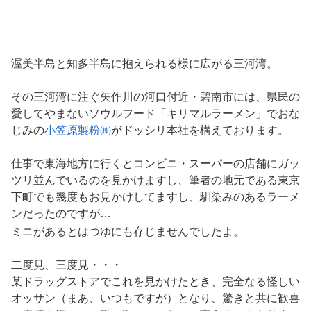
渥美半島と知多半島に抱えられる様に広がる三河湾。
その三河湾に注ぐ矢作川の河口付近・碧南市には、県民の
愛してやまないソウルフード「キリマルラーメン」でおな
じみの
小笠原製粉㈱
がドッシリ本社を構えております。
仕事で東海地方に行くとコンビニ・スーパーの店舗にガッ
ツリ並んでいるのを見かけますし、筆者の地元である東京
下町でも幾度もお見かけしてますし、馴染みのあるラーメ
ンだったのですが…
ミニがあるとはつゆにも存じませんでしたよ。
二度見、三度見・・・
某ドラッグストアでこれを見かけたとき、完全なる怪しい
オッサン（まあ、いつもですが）となり、驚きと共に歓喜