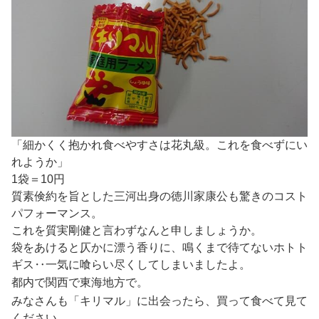
「細かくく抱かれ食べやすさは花丸級。これを食べずにい
れようか」
1袋＝10円
質素倹約を旨とした三河出身の徳川家康公も驚きのコスト
パフォーマンス。
これを質実剛健と言わずなんと申しましょうか。
袋をあけると仄かに漂う香りに、鳴くまで待てないホトト
ギス‥一気に喰らい尽くしてしまいましたよ。
都内で関西で東海地方で。
みなさんも「キリマル」に出会ったら、買って食べて見て
ください。