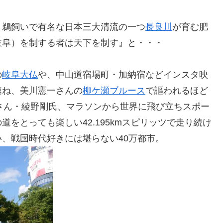
、鵜飼いで有名な日本三大清流の一つ
長良川
が育む肥
岐阜）を制する者は天下を制す』と・・・
の
岐阜大仏
や、中山道宿場町・加納宿などインスタ映
連ね、美川憲一さんの
柳ケ瀬ブルース
で謳われるほど
さん・綾野剛氏、マラソンから世界に飛び立ちスポー
をとっても楽しい42.195kmスピリッツで走り続け
、戦国時代好きには堪らない40万都市。