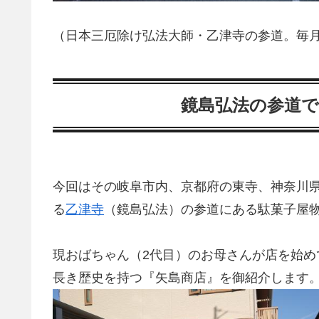
（日本三厄除け弘法大師・乙津寺の参道。毎月
鏡島弘法の参道
今回はその岐阜市内、京都府の東寺、神奈川
る
乙津寺
（鏡島弘法）の参道にある駄菓子屋
現おばちゃん（2代目）のお母さんが店を始め
長き歴史を持つ『矢島商店』を御紹介します