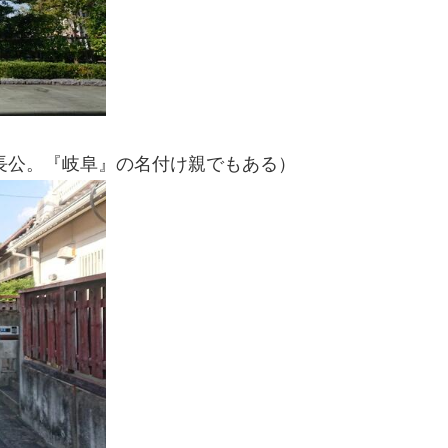
長公。『岐阜』の名付け親でもある）