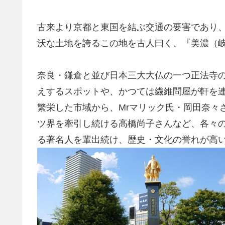
古来より京都と東国を結ぶ交通の要害であり
沃な土地を誇るこの地を古人曰く、『美濃（
奈良・鎌倉と並び日本三大大仏の一つ正法寺
えするスポットや、かつては繊維問屋が軒を
繁栄した市域から、Mrマリック氏・岡田奈々
ツ界を牽引し続ける高橋尚子さんなど、各々の道
る著名人を輩出続け、歴史・文化の誉れが高い