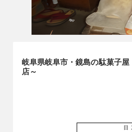
岐阜県岐阜市・鏡島の駄菓子屋
店～
目