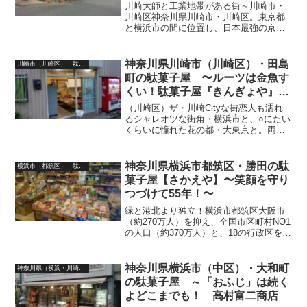
川崎大師と工業地帯がある街～川崎市・
川崎区神奈川県川崎市・川崎区。東京都
と横浜市の間に位置し、日本最強の京浜
工業地帯の一角をなす150万都市で7つの
行政区を持つ川崎市（川崎区・高津区・
宮前区・幸区・多摩区・麻生区・中原
神奈川県川崎市（川崎区）・田島
川崎市（川崎区） 駄菓子屋
区）の中核を担う街。海...
町の駄菓子屋 〜ルーツは金魚す
くい！駄菓子屋『きんぎょや』再
訪録〜
（川崎区）ザ・川崎Cityな街恋人も濡れ
るシャレオツな街角・横浜市と、○にたい
くらいに憧れた花の都・大東京と。両隣
をBig Cityに囲まれ、南北に細長い市域に
7つの行政区と約150万の人口を誇り、独
特の輝きをスパークさせ続ける神奈川県
神奈川県横浜市都筑区・勝田の駄
横浜市（都筑区） 駄菓子屋
下ナ...
菓子屋【さかえや】〜笑顔を守り
つづけて55年！〜
緑と港北より独立！横浜市都筑区大阪市
（約270万人）を抑え、全国市区町村NO1
の人口（約370万人）と、18の行政区を誇
るシャレオツな湾岸都市【横浜市】の1
区・都筑区。旧武蔵国より続く歴史ある
【都筑郡】の名跡と、新たなる【都を筑
神奈川県横浜市（中区）・大和町
神奈川県（横浜・川崎）駄菓子屋
く（築く）】...
の駄菓子屋 ～「おふじ」は続く
よどこまでも！ 高村富二商店