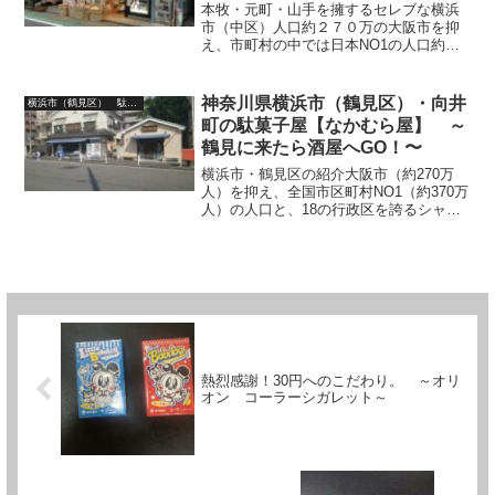
本牧・元町・山手を擁するセレブな横浜
市（中区）人口約２７０万の大阪市を抑
え、市町村の中では日本NO1の人口約３
７０万を擁し、東京２３区に迫る１８区
の行政区を誇る湾岸都市横浜の１区・中
区は、国内外の観光客が思い描くイメー
神奈川県横浜市（鶴見区）・向井
横浜市（鶴見区） 駄菓子屋
ジ通りのヨコハマ（＋西...
町の駄菓子屋【なかむら屋】 ～
鶴見に来たら酒屋へGO！〜
横浜市・鶴見区の紹介大阪市（約270万
人）を抑え、全国市区町村NO1（約370万
人）の人口と、18の行政区を誇るシャレ
オツな湾岸都市【横浜市】の最東部に位
置する鶴見区。時は鎌倉期。源頼朝が鶴
を放ち見上げた事が名の由来と云われる
鶴見伝説（諸説...
熱烈感謝！30円へのこだわり。 ～オリ
オン コーラーシガレット～