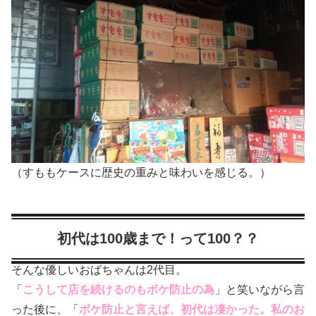
（すももケースに歴史の重みと味わいを感じる。）
初代は100歳まで！って100？？
そんな優しいおばちゃんは2代目。
「
こうして店を続けるのもボケ防止の為
」と笑いながら言
った後に、「
ボケ防止と言えば、初代は凄かった。私のお