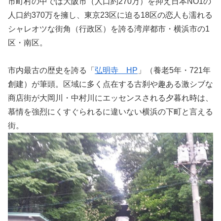
市町村の中では大阪市（人口約270万）を抑え日本NO1の
人口約370万を擁し、東京23区に迫る18区の恋人も濡れる
シャレオツな街角（行政区）を誇る湾岸都市・横浜市の1
区・南区。
市内最古の歴史を誇る「
弘明寺 HP
」（養老5年・721年
創建）が筆頭。区域に多く点在する古刹や趣ある激シブな
商店街が大岡川・中村川にエッセンスされる夕暮れ時は、
慕情を強烈にくすぐられるに違いない横浜の下町と言える
街。