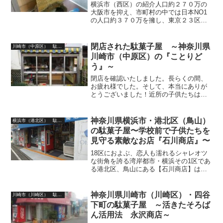
屋
横浜市（西区）の紹介人口約２７０万の
大阪市を抑え、市町村の中では日本NO1
の人口約３７０万を擁し、東京２３区に
迫る１８区の行政区を誇る湾岸都市横浜
の１区・西区は、国内外の観光客が思い
描くイメージ通りのヨコハマ（＋中区で
閉店された駄菓子屋 ～神奈川県
川崎市（中原区） 駄菓子屋
パーペキです！）。ＪＲ...
川崎市（中原区）の『ことりど
う』～
閉店を確認いたしました。長らくの間、
お疲れ様でした。そして、本当にありが
とうございました！近所の子供たちはも
ちろん、スタジアムで練習帰りのサッカ
ー少年・野球小僧たちにも愛され続けた
名店でしたね『ことりどう』のおじちゃ
神奈川県横浜市・港北区（鳥山）
横浜市（港北区） 駄菓子屋
ん・おばちゃんへのリスペ...
の駄菓子屋〜学校前で子供たちを
見守る素敵なお店『石川商店』〜
18区におよぶ、恋人も濡れるシャレオツ
な街角を誇る湾岸都市・横浜その1区であ
る港北区、鳥山にある【石川商店】は小
学校の目の前で店を構え、町に愛され続
けていますぜひ御一読くださいませ！当
ブログ内の関連記事は下記より⏬️横浜
神奈川県川崎市（川崎区）・四谷
川崎市（川崎区） 駄菓子屋
市・川崎市の駄菓子屋...
下町の駄菓子屋 ～活きたそろば
ん活用法 永沢商店～