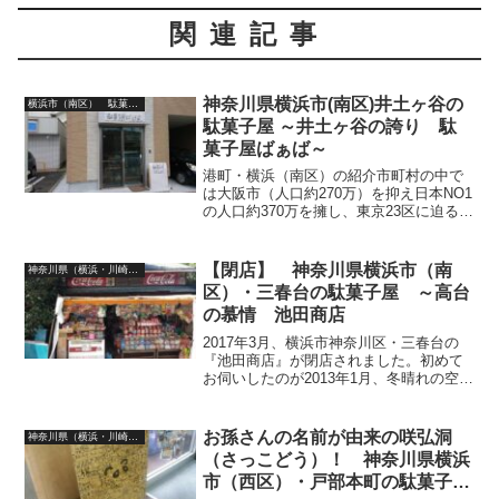
関連記事
神奈川県横浜市(南区)井土ヶ谷の
横浜市（南区） 駄菓子屋
駄菓子屋 ～井土ヶ谷の誇り 駄
菓子屋ばぁば～
港町・横浜（南区）の紹介市町村の中で
は大阪市（人口約270万）を抑え日本NO1
の人口約370万を擁し、東京23区に迫る
18区の恋人も濡れるシャレオツな街角
（行政区）を誇る湾岸都市横浜の1区・南
区。「いざ鎌倉！！」古の侍を幕府のあ
【閉店】 神奈川県横浜市（南
神奈川県（横浜・川崎）駄菓子屋
る地・鎌倉へ...
区）・三春台の駄菓子屋 ～高台
の慕情 池田商店
2017年3月、横浜市神奈川区・三春台の
『池田商店』が閉店されました。初めて
お伺いしたのが2013年1月、冬晴れの空気
が澄んだ日の事でした。『この辺りは坂
が多いから、歩いてくるの大変だったで
しょ？（笑）』まず労いの言葉を掛けて
お孫さんの名前が由来の咲弘洞
神奈川県（横浜・川崎）駄菓子屋
くださったおじ...
（さっこどう）！ 神奈川県横浜
市（西区）・戸部本町の駄菓子