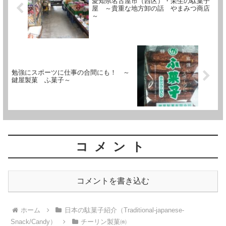
愛知県名古屋市（西区）・栄生の駄菓子
屋 ～貴重な地方卸の話 やまみつ商店
～
勉強にスポーツに仕事の合間にも！ ～
鍵屋製菓 ふ菓子～
コメント
コメントを書き込む
ホーム
日本の駄菓子紹介（Traditional-japanese-
Snack/Candy）
チーリン製菓㈱