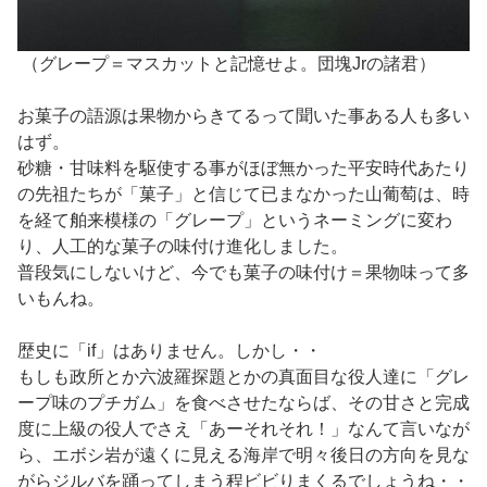
（グレープ＝マスカットと記憶せよ。団塊Jrの諸君）
お菓子の語源は果物からきてるって聞いた事ある人も多い
はず。
砂糖・甘味料を駆使する事がほぼ無かった平安時代あたり
の先祖たちが「菓子」と信じて已まなかった山葡萄は、時
を経て舶来模様の「グレープ」というネーミングに変わ
り、人工的な菓子の味付け進化しました。
普段気にしないけど、今でも菓子の味付け＝果物味って多
いもんね。
歴史に「if」はありません。しかし・・
もしも政所とか六波羅探題とかの真面目な役人達に「グレ
ープ味のプチガム」を食べさせたならば、その甘さと完成
度に上級の役人でさえ「あーそれそれ！」なんて言いなが
ら、エボシ岩が遠くに見える海岸で明々後日の方向を見な
がらジルバを踊ってしまう程ビビりまくるでしょうね・・