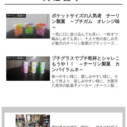
ポケットサイズの人気者 チーリ
チーリン製菓㈱
ン製菓 ～プチガム オレンジ味
～
一気に口に放り込んでも良い。一粒ずつ
噛みしめても良い。十人十色の楽しみ方
が魅力のチーリン製菓のプチシリーズ。
（プチガムシリーズは安さだけじゃない
ぜ！）今回はその代表作プチガムシリー
ズ（30円）から。筆者も大好き！「今月
プチグラスでプチ乾杯とシャレこ
チーリン製菓㈱
は～これっ！」ていう事...
もうや！！ ～チーリン製菓 カ
ンパイラムネ～
食べやすい様に、親しみやすい様に。そ
して何より、楽しみやすい様に。大阪市
八尾市の駄菓子メーカー（チーリン製
菓 HP）が世に放つプチシリーズ（プチ
チョコ・プチガム・プチラムネ）やプチ
プチ占い（チョコね）など、皆さんにも
なじみが深いかもしれませ...