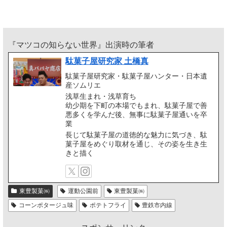
『マツコの知らない世界』出演時の筆者
駄菓子屋研究家 土橋真
駄菓子屋研究家・駄菓子屋ハンター・日本遺
産ソムリエ
浅草生まれ・浅草育ち
幼少期を下町の本場でもまれ、駄菓子屋で善
悪多くを学んだ後、無事に駄菓子屋通いを卒
業
長じて駄菓子屋の道徳的な魅力に気づき、駄
菓子屋をめぐり取材を通じ、その姿を生き生
きと描く
東豊製菓㈱
運動公園前
東豊製菓㈱
コーンポタージュ味
ポテトフライ
豊鉄市内線