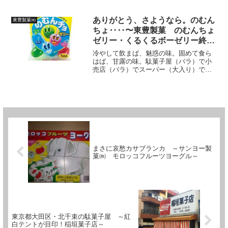
詳しく載ってます。今では駄菓子屋のみ
ならずコンビニ・スーパーの店頭にも置
かれる、おなじみTOHOのポテトフライ
ありがとう、さようなら。のむん
東豊製菓㈱
シリーズにお世...
ちょ‥‥〜東豊製菓 のむんちょ
ゼリー・くるくるボーゼリー終売
へ〜
冷やして飲まば、魅惑の味。固めて食ら
はば、甘露の味。駄菓子屋（バラ）で小
売店（バラ）でスーパー（大入り）で、
手にして飲んだ方・食べた方も多いので
はないでしょうか？愛知県・東三河の中
心都市、豊橋市に本社を構えるレジェン
ド企業・東豊製菓㈱プレゼ...
まさに哀愁カサブランカ ～サンヨー製
菓㈱ モロッコフルーツヨーグル～
東京都大田区・北千束の駄菓子屋 ～紅
白テントが目印！稲垣菓子店～