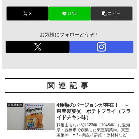
X
LINE
コピー
お気軽にフォローどうぞ！
関連記事
4種類のバージョンが存在！ ～
東豊製菓㈱
東豊製菓㈱ ポテトフライ（フラ
イドチキン味）
戦後まもない昭和23年（1948年）に愛知
県・豊橋市で創業した東豊製菓㈱。東豊
製菓㈱ HP←商品の詳細・原材料なども