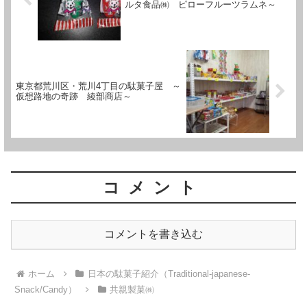
ルタ食品㈱ ピローフルーツラムネ～
東京都荒川区・荒川4丁目の駄菓子屋 ～
仮想路地の奇跡 綾部商店～
コメント
コメントを書き込む
ホーム
日本の駄菓子紹介（Traditional-japanese-
Snack/Candy）
共親製菓㈱