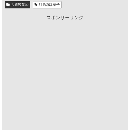
共親製菓㈱
餅飴系駄菓子
スポンサーリンク