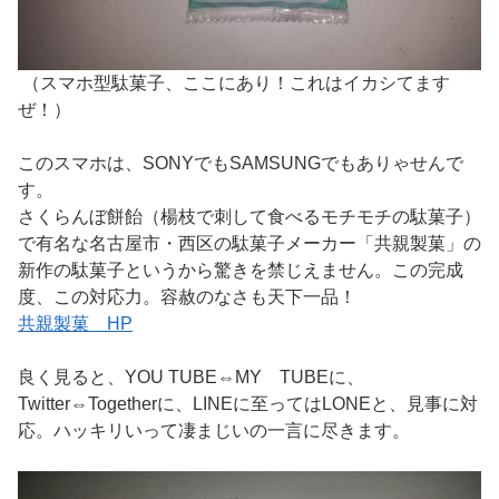
（スマホ型駄菓子、ここにあり！これはイカシてます
ぜ！）
このスマホは、SONYでもSAMSUNGでもありゃせんで
す。
さくらんぼ餅飴（楊枝で刺して食べるモチモチの駄菓子）
で有名な名古屋市・西区の駄菓子メーカー「共親製菓」の
新作の駄菓子というから驚きを禁じえません。この完成
度、この対応力。容赦のなさも天下一品！
共親製菓 HP
良く見ると、YOU TUBE⇔MY TUBEに、
Twitter⇔Togetherに、LINEに至ってはLONEと、見事に対
応。ハッキリいって凄まじいの一言に尽きます。