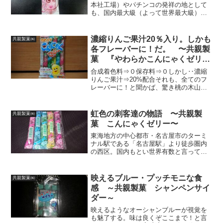
本社工場）やパチンコの発祥の地として
も、国内最大級（よって世界最大級）の
駄菓子・駄玩具問屋街と多くの駄菓子メ
ーカーがある事からも注目されている愛
知県名古屋市・西区。今回はその名古屋
濃縮りんご果汁20％入り。しかも
共親製菓㈱
市・西区に本社を置き、き...
各フレーバーに！だ。 〜共親製
菓 『やわらかこんにゃくゼリ
ー』〜
合成着色料⇒０保存料⇒０しかし‥濃縮
りんご果汁⇒20%配合それも、全てのフ
レーバーに！と聞かば、驚き桃の木山椒
の木ですよね‥いや。それを言うなら、
「ブリキに狸に蓄音機」だ！と、心の中
でツッコミを入れたそこのアナタ！相当
虹色の刺客達の物語 〜共親製
共親製菓㈱
な『寅さん』ファンだと...
菓 こんにゃくゼリー〜
東海地方の中心都市・名古屋市のターミ
ナル駅である「名古屋駅」より徒歩圏内
の西区。国内もとい世界有数と言っても
過言ではない駄菓子メーカー・問屋が集
まる所謂「駄菓子の里」があるのをご存
知ですか？問屋が集まる明道町を皮切り
映えるブルー・プッチモニな食
共親製菓㈱
に、区内の各所に綺羅星の...
感 ～共親製菓 シャンペンサイ
ダー～
映えるようなオーシャンブルーが視覚を
も魅了する。味は良くぞここまで！と言