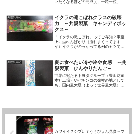
いたくなるほどの完成度。一粒一粒、ゆ
っくりじっくり楊枝にさしながら食べる
そのスタイルがス・テ・キ！今回ご紹介
するは、モッチモチな食感の駄菓子で有
イクラの滝こぼれクラスの破壊
共親製菓㈱
名、名古屋市西区の駄菓子...
力 ～共親製菓 キャンディボッ
クス～
「イクラの滝こぼれ」ってご存知？軍艦
上に溢れんばかり（溢れまくってます
が）イクラがのっかってる例のヤツでガ
ンスよ。超絶にどうでもいいでしょう
が、筆者はイクラが大好物なんですねぇ
～。なので「イクラの滝こぼれ」をはじ
夏に食べたい冷や冷や食感 ～共
共親製菓㈱
めて見た際は、「味なまねしや...
親製菓 ひんやりだんご～
世界に冠たるトヨタグループ（豊田紡績
本社工場）やパチンコの発祥の地として
も、国内最大級（よって世界最大級）の
駄菓子・駄玩具問屋街と多くの駄菓子メ
ーカーが集まっている事からも注目され
ている愛知県名古屋市・西区。今回はそ
の名古屋市・西区に本社を...
カワイイ？シブい？うさぴょん見参～マ