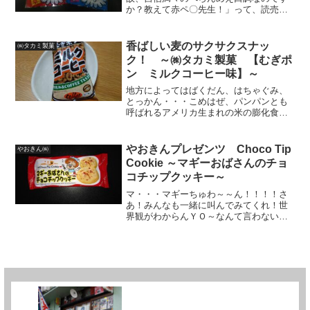
か？教えて赤ペ〇先生！」って、読売新
聞の名コーナー「人生相談」に投書され
たりとか、子供電話相談室とかに電話か
かって来たらどないすんの？進〇ゼミ！
香ばしい麦のサクサクスナッ
㈱タカミ製菓
チャチャチャって言って、逃...
ク！ ～㈱タカミ製菓 【むぎポ
ン ミルクコーヒー味】～
地方によってはばくだん、はちゃぐみ、
とっかん・・・こめはぜ、パンパンとも
呼ばれるアメリカ生まれの米の膨化食品
であるポン菓子。昔、よく遊んだ友達の
おばあちゃん（故人）が、「まこちゃん
も『ポンポン』食べてきなさいな」と言
やおきんプレゼンツ Choco Tip
やおきん㈱
って、おやつに良く食べさ...
Cookie ～マギーおばさんのチョ
コチップクッキー～
マ・・・マギーちゅわ～～ん！！！！さ
あ！みんなも一緒に叫んでみてくれ！世
界観がわからんＹＯ～なんて言わない
で。よし、いくよ！さん、はい！
と・・・・・さて、叫んだ後or叫びなが
ら、君の頭の中に思い浮かんだ「マギー
さん」は誰だった？？今をときめ...