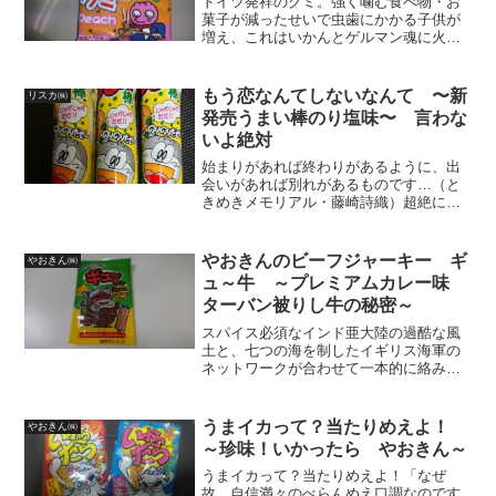
ドイツ発祥のグミ。強く噛む食べ物・お
菓子が減ったせいで虫歯にかかる子供が
増え、これはいかんとゲルマン魂に火が
ついて生み出されたんだって！（グミ
wikipedia)なんだかネオ・ファイヤーショ
ットみたいな誕生秘話ですが、今では世
もう恋なんてしないなんて 〜新
リスカ㈱
界中で愛され...
発売うまい棒のり塩味〜 言わな
いよ絶対
始まりがあれば終わりがあるように、出
会いがあれば別れがあるものです…（と
きめきメモリアル・藤崎詩織）超絶にど
うでもいい事なのですが、僕のうまい棒
一番星（好きな味）は、テリヤキバーガ
ー味なんですね。ですが、近所でも購買
やおきんのビーフジャーキー ギ
やおきん㈱
する事ができ、毎日食べて...
ュ～牛 ～プレミアムカレー味
ターバン被りし牛の秘密～
スパイス必須なインド亜大陸の過酷な風
土と、七つの海を制したイギリス海軍の
ネットワークが合わせて一本的に絡み合
った結果がワールドワイズな普及に繋が
ったんだろうね。今や専門店はおろか、
街中華や蕎麦屋さんに単品で置いてる店
うまイカって？当たりめえよ！
やおきん㈱
も多いし、何の料理にでも...
～珍味！いかったら やおきん～
うまイカって？当たりめえよ！「なぜ
故、自信満々のべらんめえ口調なのです