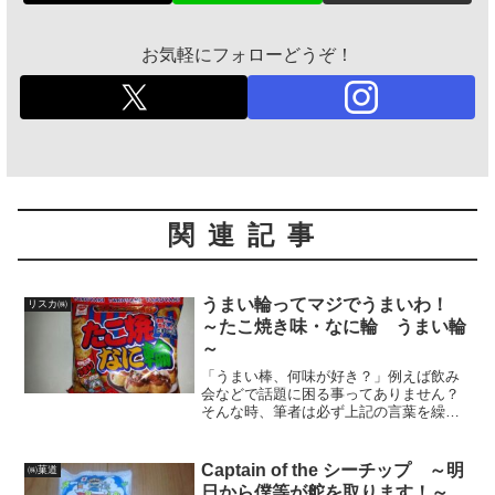
お気軽にフォローどうぞ！
関連記事
うまい輪ってマジでうまいわ！
リスカ㈱
～たこ焼き味・なに輪 うまい輪
～
「うまい棒、何味が好き？」例えば飲み
会などで話題に困る事ってありません？
そんな時、筆者は必ず上記の言葉を繰り
出し、突破口にしています。まあ、大方
は日の丸飛行隊の滑空クラスに華麗にス
ベるのが常ですが、筆者にとっては「栗
Captain of the シーチップ ～明
㈱菓道
田艦隊レイテ湾突入」レベ...
日から僕等が舵を取ります！～