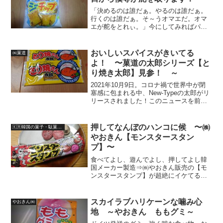
「決めるのは誰だぁ。やるのは誰だぁ。
行くのは誰だぁ。そ～うオマエだ。オマ
エが舵をとれぃ。」今にしてみればパッ
ケージに描かれているおっさんが、いや
失礼失礼。遠洋漁業での長き戦いの日々
がそうさせたか、髭面が凛々しい船長
おいしいスパイスがきいてる
㈱菓道
（多分）が僕等一人一人にそ...
よ！ 〜菓道の太郎シリーズ【と
り焼き太郎】見参！ ～
2021年10月9日。コロナ禍で世界中が閉
塞感に包まれる中、New-Typeの太郎がリ
リースされました！このニュースを前
に、多くの駄菓子関係者や子供達、そし
て熱狂的な好事家の顔に歓喜の色が浮か
んだ事は想像に難くはありません！！太
押してなんぼのハンコに候 〜㈱
🇰🇷韓国の菓子・駄菓子（Korean-Snack/Candy）
郎がリリース...
やおきん【モンスタースタン
プ】〜
食べてよし、遊んでよし、押してよし韓
国メーカー製造⇒㈱やおきん販売の【モ
ンスタースタンプ】が超絶にイケてる件
パケに描かれたモンスター達もコミカル
でシブい中身はラムネで、ガチのハンコ
が如く紙に押印できるので、一通り遊ん
スカイラブハリケーンな噛み心
やおきん㈱
でから食べるべし！美味し...
地 ～やおきん ももグミ～