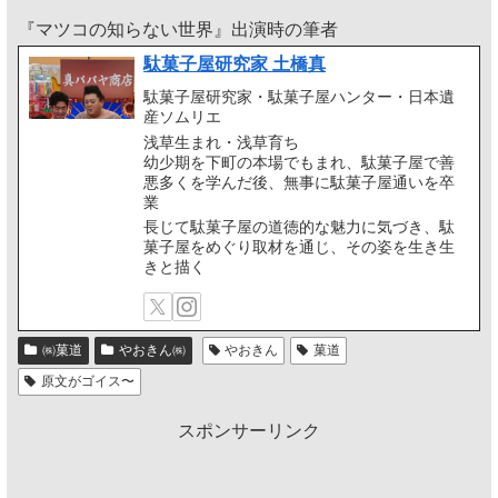
『マツコの知らない世界』出演時の筆者
駄菓子屋研究家 土橋真
駄菓子屋研究家・駄菓子屋ハンター・日本遺
産ソムリエ
浅草生まれ・浅草育ち
幼少期を下町の本場でもまれ、駄菓子屋で善
悪多くを学んだ後、無事に駄菓子屋通いを卒
業
長じて駄菓子屋の道徳的な魅力に気づき、駄
菓子屋をめぐり取材を通じ、その姿を生き生
きと描く
㈱菓道
やおきん㈱
やおきん
菓道
原文がゴイス〜
スポンサーリンク