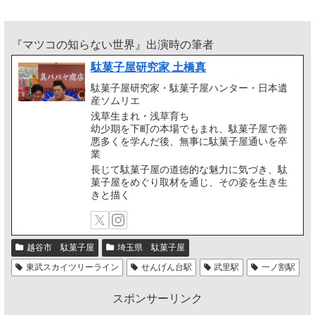
『マツコの知らない世界』出演時の筆者
駄菓子屋研究家 土橋真
駄菓子屋研究家・駄菓子屋ハンター・日本遺
産ソムリエ
浅草生まれ・浅草育ち
幼少期を下町の本場でもまれ、駄菓子屋で善
悪多くを学んだ後、無事に駄菓子屋通いを卒
業
長じて駄菓子屋の道徳的な魅力に気づき、駄
菓子屋をめぐり取材を通じ、その姿を生き生
きと描く
越谷市 駄菓子屋
埼玉県 駄菓子屋
東武スカイツリーライン
せんげん台駅
武里駅
一ノ割駅
スポンサーリンク