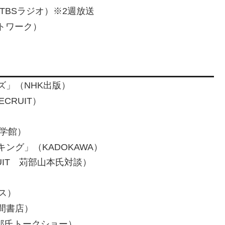
（TBSラジオ）※2週放送
トワーク）
ズ」（NHK出版）
CRUIT）
小学館）
ング」（KADOKAWA）
IT 苅部山本氏対談）
ス）
間書店）
太郎氏トークショー）