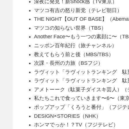
深夜に発見！新Shock感（TV東京）
マツコ有吉の怒り新党（テレビ朝日）
THE NIGHT【OUT OF BASE】（Abem
マツコの知らない世界（TBS）
Another Face〜もう一つの素顔に〜（T
ニッポン百年紀行（旅チャンネル）
教えてもらう前と後（MBS/TBS）
次課・長州の力旅（BSフジ）
ラヴィット「ラヴィットランキング 駄
ラヴィット「ラヴィットランキング 駄
アメトーーク（駄菓子ダイスキ芸人）（
私たちこれで食っていきます〜6〜（東京ビ
ポップアップ「くろうと番付」（フジテ
DESIGN×STORIES（NHK）
ホンマでっか！？TV（フジテレビ）