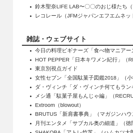
鈴木聖奈LIFE LAB〜〇〇のおじ様たち
レコレール（JFMジャパンエフエムネッ
雑誌・ウェブサイト
今日の料理ビギナーズ「食べ物マニアー
HOT PEPPER「日本キワメン紀行」（RE
東京別視点ガイド
女性セブン「全国駄菓子図鑑2018」（
ダ・ヴィンチ「ダ・ヴィンチ何てもランキ
メシ通「駄菓子屋もんじゃ編」（RECRU
Extroom（blowout）
BRUTUS「新肩書事典」（マガジンハウ
月刊エンタメ「サブカル奥の細道」（徳
SHAKOBA「アトレ竹芝」（ハムカツ