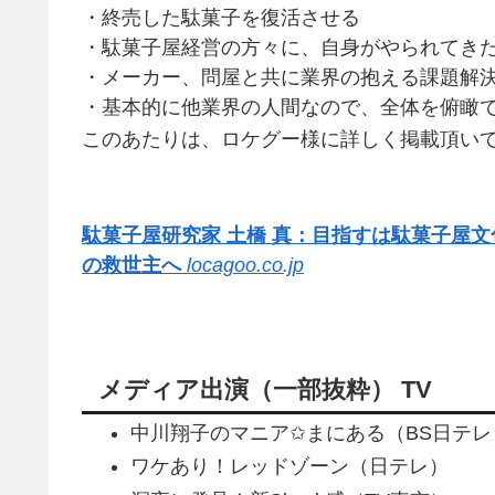
・終売した駄菓子を復活させる
・駄菓子屋経営の方々に、自身がやられてき
・メーカー、問屋と共に業界の抱える課題解
・基本的に他業界の人間なので、全体を俯瞰
このあたりは、ロケグー様に詳しく掲載頂い
駄菓子屋研究家 土橋 真：目指すは駄菓子屋
の救世主へ
locagoo.co.jp
メディア出演（一部抜粋） TV
中川翔子のマニア✩まにある（BS日テレ
ワケあり！レッドゾーン（日テレ）