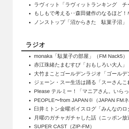
ラヴィット「ラヴィットランキング チ
もしもで考える‥森田健作のなるほど！
ノンストップ「沼からきた 駄菓子沼」
ラジオ
monaka「駄菓子の部屋」（FM Nack5）
赤江珠緒たまむすび「おもしろい大人」（
大竹まことゴールデンラジオ「ゴールデ
ジェーン・スー生活は踊る「スーさんこれ
Please テルミー！「マニアさん。いらっ
PEOPLE〜from JAPAN※（JAPAN 
臼井ミトン金曜ボイスログ「みんなのログ
月曜のガチャガチャした話（ニッポン放
SUPER CAST（ZIP-FM）