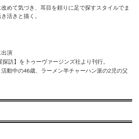
に改めて気づき、耳目を頼りに足で探すスタイルでま
活き活きと描く。
に出演
子屋探訪】を卜ゥーヴァージンズ社より刊行。
活動中の46歳、ラーメン半チャーハン派の2児の父