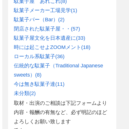
駄菓子屋 あれこれ
(8)
駄菓子メーカー工場見学
(1)
駄菓子バー（Bar）
(2)
閉店された駄菓子屋・・
(57)
駄菓子屋文化を日本遺産に
(33)
時には起こせよZOOMメント
(18)
ローカル系駄菓子
(36)
伝統的な駄菓子（Traditional Japanese
sweets）
(8)
今は無き駄菓子達
(11)
未分類
(2)
取材・出演のご相談は下記フォームより
内容・報酬の有無など、必ず明記のほど
よろしくお願い致します