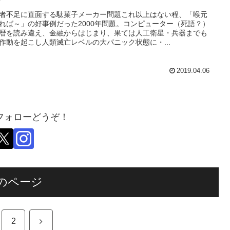
者不足に直面する駄菓子メーカー問題これ以上はない程、「喉元
れば～」の好事例だった2000年問題。コンピューター（死語？）
暦を読み違え、金融からはじまり、果ては人工衛星・兵器までも
作動を起こし人類滅亡レベルの大パニック状態に・...
2019.04.06
フォローどうぞ！
のページ
次
2