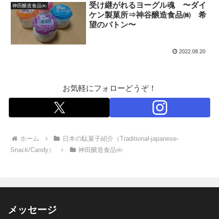
受け継がれるヨーグル魂 〜ダイ
神田醸造食品㈱
ケン製菓所⇒神谷醸造食品㈱ 希
望のバトン〜
2022.08.20
お気軽にフォローどうぞ！
ホーム
日本の駄菓子紹介（Traditional-japanese-
Snack/Candy）
神田醸造食品㈱
メッセージ