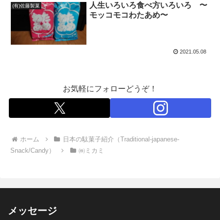
人生いろいろ食べ方いろいろ 〜
(有)佐藤製菓
モッコモコわたあめ〜
2021.05.08
お気軽にフォローどうぞ！
ホーム
日本の駄菓子紹介（Traditional-japanese-
Snack/Candy）
㈱ミカミ
メッセージ