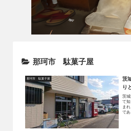
那珂市 駄菓子屋
茨
那珂市 駄菓子屋
り
茨城
て知
まれ
であ