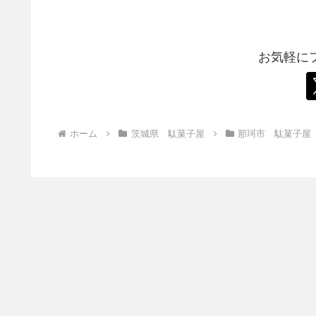
お気軽に
ホーム
茨城県 駄菓子屋
那珂市 駄菓子屋