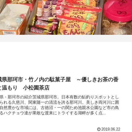
城県那珂市・竹ノ内の駄菓子屋 ～優しきお茶の香
と温もり 小松園茶店
県・那珂市の紹介茨城県那珂市。日本有数の鮎釣りスポットとし
られる久慈川、関東随一の清流を誇る那珂川。美しき両河川に囲
自然豊かな市域には、古徳沼・一の関ため池親水公園など市の鳥
るハクチョウ達が果敢な渡来にトライする湖畔が多く点...
2019.06.22