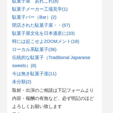
駄菓子屋 あれこれ
(8)
駄菓子メーカー工場見学
(1)
駄菓子バー（Bar）
(2)
閉店された駄菓子屋・・
(57)
駄菓子屋文化を日本遺産に
(33)
時には起こせよZOOMメント
(18)
ローカル系駄菓子
(36)
伝統的な駄菓子（Traditional Japanese
sweets）
(8)
今は無き駄菓子達
(11)
未分類
(2)
取材・出演のご相談は下記フォームより
内容・報酬の有無など、必ず明記のほど
よろしくお願い致します