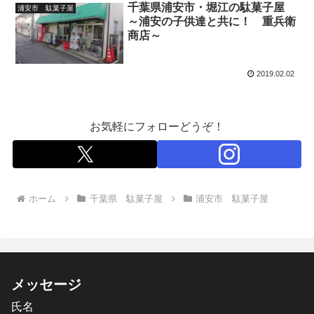
千葉県浦安市・堀江の駄菓子屋
浦安市 駄菓子屋
～浦安の子供達と共に！ 重兵衛
商店～
2019.02.02
お気軽にフォローどうぞ！
ホーム
千葉県 駄菓子屋
浦安市 駄菓子屋
メッセージ
氏名