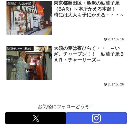
東京都墨田区・亀沢の駄菓子屋
墨田区 駄菓子屋
（BAR）～本所かえる本舗！
時には大人も子にかえる・・・～
2017.09.16
大須の夢は夜ひらく・・ ～い
駄菓子バー（Bar）
ざ、チャープン！！ 駄菓子屋Ｂ
ＡＲ・チャーリーズ～
2017.08.26
お気軽にフォローどうぞ！